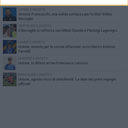
LUNEDÌ 3 AGOSTO
Simone Franceschi, una solida certezza per la Star Volley
Bisceglie
MERCOLEDÌ 5 AGOSTO
Il Bisceglie si rafforza con Mikel Opoola e Pierluigi Lagonigro
LUNEDÌ 3 AGOSTO
Unione, innesto per le corsie offensive: ecco Marco Antonio
Ferretti
MARTEDÌ 4 AGOSTO
Unione, in difesa arriva Francesco Lorusso
MERCOLEDÌ 5 AGOSTO
Unione, agosto ricco di amichevoli. Le date dei primi impegni
ufficiali