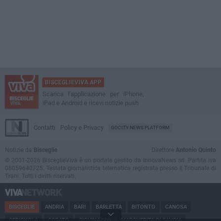
BISCEGLIEVIVA APP
Scarica l'applicazione per iPhone,
iPad e Android e ricevi notizie push
Contatti
Policy e Privacy
GOCITY NEWS PLATFORM
Notizie da
Bisceglie
Direttore
Antonio Quinto
© 2001-2026 BisceglieViva è un portale gestito da InnovaNews srl. Partita iva
08059640725. Testata giornalistica telematica registrata presso il Tribunale di
Trani. Tutti i diritti riservati.
BISCEGLIE
ANDRIA
BARI
BARLETTA
BITONTO
CANOSA
CERIGNOLA
CORATO
GIOVINAZZO
MARGHERITA DI SAVOIA