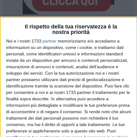
Il rispetto della tua riservatezza è la
2
A cura di
nostra priorità
VITO TROILO
Noi e i nostri 1733
partner
memorizziamo e/o accediamo a
informazioni su un dispositivo, come i cookie, e trattiamo dati
personali, come identificatori univoci e informazioni standard
Talento innato, conoscenza profonda del gioco, carisma
inviate da un dispositivo per annunci e contenuti personalizzati,
sprigionato da tutti i pori. Una carriera di spessore
misurazione di annunci e contenuti, analisi dell'audience e
internazionale, che l'ha portata anche a misurarsi con le
sviluppo dei servizi.
Con la tua autorizzazione noi e i nostri
migliori interpreti nel massimo campionato femminile
partner possiamo utilizzare dati precisi di geolocalizzazione e
italiano.
Viviana Dominko
è una giocatrice della Star Volley
identificazione tramite la scansione del dispositivo. Puoi fare clic
Bisceglie: il club nerofucsia ha puntato senza indugio
per consentire a noi e ai nostri 1733 partner il trattamento per le
finalità sopra descritte. In alternativa puoi accedere a
sull'esperta palleggiatrice argentina, che ha subito accettato,
informazioni più dettagliate e modificare le tue preferenze prima
entusiasta di poter contribuire alla crescita del gruppo sotto
di acconsentire o di negare il consenso.
Si rende noto che alcuni
tutti i punti di vista.
trattamenti dei dati personali possono non richiedere il tuo
consenso, ma hai il diritto di opporti a tale trattamento. Le tue
Un colpo di mercato decisamente fuori categoria per il livello
preferenze si applicheranno solo a questo sito web. Puoi
medio (pur abbastanza elevato) della Serie C pugliese: il