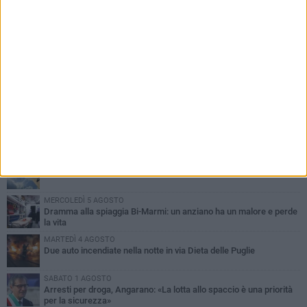
PIÙ LETTI QUESTA SETTIMANA
SABATO 1 AGOSTO
Contrasto allo spaccio di droga, due arresti dei carabinieri a
Bisceglie
MARTEDÌ 4 AGOSTO
Emergenza caldo, il Comune di Bisceglie attiva i "rifugi climatici"
MERCOLEDÌ 5 AGOSTO
Dramma alla spiaggia Bi-Marmi: un anziano ha un malore e perde
la vita
MARTEDÌ 4 AGOSTO
Due auto incendiate nella notte in via Dieta delle Puglie
SABATO 1 AGOSTO
Arresti per droga, Angarano: «La lotta allo spaccio è una priorità
per la sicurezza»