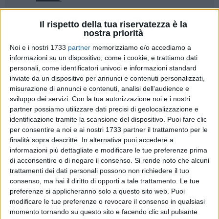
Il rispetto della tua riservatezza è la
nostra priorità
Noi e i nostri 1733
partner
memorizziamo e/o accediamo a
informazioni su un dispositivo, come i cookie, e trattiamo dati
Prosegue il lavoro delle aziende enti del servizio sanitario
personali, come identificatori univoci e informazioni standard
pugliese per ridurre i tempi di attesa dei cittadini che hanno
inviate da un dispositivo per annunci e contenuti personalizzati,
prenotato esami o prestazioni sanitarie. Al termine
misurazione di annunci e contenuti, analisi dell'audience e
dell'undicesima settimana di monitoraggio, sono 147.007 le
sviluppo dei servizi.
Con la tua autorizzazione noi e i nostri
persone complessivamente contattate nell'ambito dei piani
partner possiamo utilizzare dati precisi di geolocalizzazione e
aziendali di recupero delle prestazioni prenotate oltre la
identificazione tramite la scansione del dispositivo. Puoi fare clic
per consentire a noi e ai nostri 1733 partner il trattamento per le
soglia del codice di priorità, 133.659 per visite ed esami e
finalità sopra descritte. In alternativa puoi accedere a
13.348 per ricoveri ospedalieri. Complessivamente sono
informazioni più dettagliate e modificare le tue preferenze prima
state anticipate 76.481 prestazioni.
di acconsentire o di negare il consenso.
Si rende noto che alcuni
trattamenti dei dati personali possono non richiedere il tuo
I rifiuti complessivamente ammontano a 40.495, di cui
consenso, ma hai il diritto di opporti a tale trattamento. Le tue
35.377 riguardano le prestazioni specialistiche: dei rifiuti per
preferenze si applicheranno solo a questo sito web. Puoi
cui è nota la motivazione, il 62% (17.813) è dovuto alla
modificare le tue preferenze o revocare il consenso in qualsiasi
momento tornando su questo sito e facendo clic sul pulsante
conferma dell'appuntamento esistente, il 26% (7.407) rifiuta