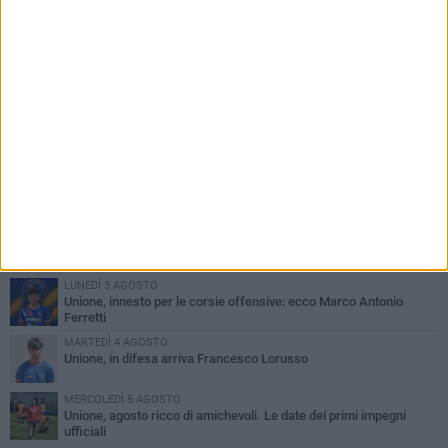
PIÙ LETTI QUESTA SETTIMANA
GIOVEDÌ 6 AGOSTO
Bisceglie inserito nel girone H: ecco tutte le avversarie
LUNEDÌ 3 AGOSTO
Simone Franceschi, una solida certezza per la Star Volley
Bisceglie
MERCOLEDÌ 5 AGOSTO
Il Bisceglie si rafforza con Mikel Opoola e Pierluigi Lagonigro
LUNEDÌ 3 AGOSTO
Unione, innesto per le corsie offensive: ecco Marco Antonio
Ferretti
MARTEDÌ 4 AGOSTO
Unione, in difesa arriva Francesco Lorusso
MERCOLEDÌ 5 AGOSTO
Unione, agosto ricco di amichevoli. Le date dei primi impegni
ufficiali