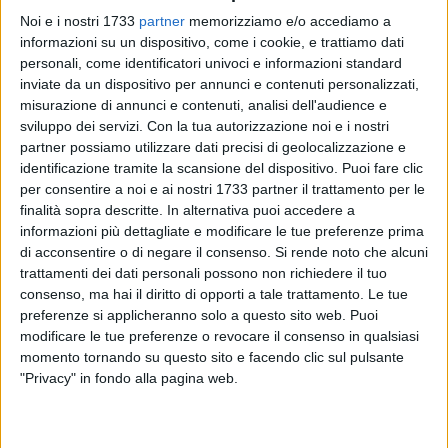
12
A cura di
Noi e i nostri 1733
partner
memorizziamo e/o accediamo a
VITO TROILO
informazioni su un dispositivo, come i cookie, e trattiamo dati
personali, come identificatori univoci e informazioni standard
inviate da un dispositivo per annunci e contenuti personalizzati,
misurazione di annunci e contenuti, analisi dell'audience e
Un altro innesto per Sportilia Bisceglie, alle prese con la
sviluppo dei servizi.
Con la tua autorizzazione noi e i nostri
costruzione del roster che debutterà nel prossimo
partner possiamo utilizzare dati precisi di geolocalizzazione e
campionato nazionale di Serie B2, il primo per il club dopo
identificazione tramite la scansione del dispositivo. Puoi fare clic
ben vent'anni di attività. L'opposto 30enne
Isabel Panza
è il
per consentire a noi e ai nostri 1733 partner il trattamento per le
volto nuovo a disposizione del tecnico Nicola Nuzzi: nata a
finalità sopra descritte. In alternativa puoi accedere a
Cellamare, la mancina ha vestito la casacca di Taranto,
informazioni più dettagliate e modificare le tue preferenze prima
di acconsentire o di negare il consenso.
Si rende noto che alcuni
squadra di C, nell'ultima annata ma ha vissuto esperienze in
trattamenti dei dati personali possono non richiedere il tuo
B2 (Oria e Bari) con un passaggio anche in B1 a Valenzano
consenso, ma hai il diritto di opporti a tale trattamento. Le tue
pur sviluppando l'ultima fase della sua carriera nel massimo
preferenze si applicheranno solo a questo sito web. Puoi
torneo regionale (Conversano, Fasano e Bari).
modificare le tue preferenze o revocare il consenso in qualsiasi
momento tornando su questo sito e facendo clic sul pulsante
La società biscegliese ha intanto confermato
Lucia
"Privacy" in fondo alla pagina web.
Lamanuzzi
, classe 2004, nel ruolo di seconda palleggiatrice
alle spalle della rientrante
Arianna Losciale.
L'ossatura del
collettivo che ha conquistato il salto nel quarto livello