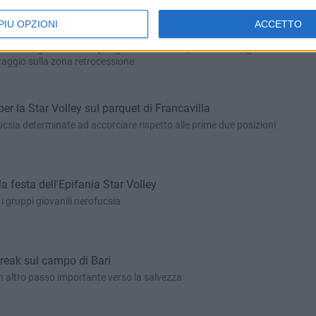
PIÙ OPZIONI
ACCETTO
monta su Cutrofiano
zzurre reagiscono e s'impongono al tie-break, chiudendo il girone
taggio sulla zona retrocessione
per la Star Volley sul parquet di Francavilla
csia determinate ad accorciare rispetto alle prime due posizioni
a festa dell'Epifania Star Volley
i gruppi giovanili nerofucsia
break sul campo di Bari
 altro passo importante verso la salvezza