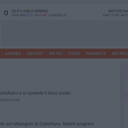
25.5
°C
CIELO SERENO
NOTIZIE D
34°
OGGI MIN
25.5°
MAX
A
BISCEGLIE
DIRETTORE
ANTO
AGENDA
IREPORT
METEO
VIDEO
FARMACIE
NECROL
rofiano e si riprende il terzo posto
 quattro set
uità sul rettangolo di Cutrofiano. Match program