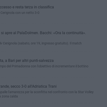
ccesso e resta terza in classifica
 Cerignola con un netto 3-0
o si apre al PalaDolmen. Bacchi: «Ora la continuità».
v Cerignola (sabato, ore 19, ingresso gratuito). Il match
tta, a Bari per altri punti-salvezza
ampo del Primadonna con l'obiettivo di incrementare il bottino
grande, secco 3-0 all'Adriatica Trani
 spalle l'amarezza per la sconfitta nel confronto con la Star Volley
la zona calda