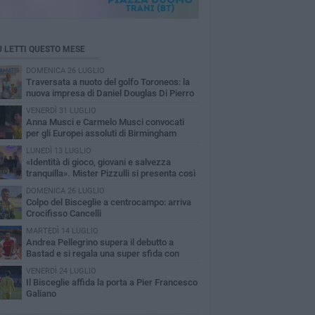
Ù LETTI QUESTO MESE
DOMENICA 26 LUGLIO
Traversata a nuoto del golfo Toroneos: la
nuova impresa di Daniel Douglas Di Pierro
VENERDÌ 31 LUGLIO
Anna Musci e Carmelo Musci convocati
per gli Europei assoluti di Birmingham
LUNEDÌ 13 LUGLIO
«Identità di gioco, giovani e salvezza
tranquilla». Mister Pizzulli si presenta così
isceglie
DOMENICA 26 LUGLIO
Colpo del Bisceglie a centrocampo: arriva
Crocifisso Cancelli
MARTEDÌ 14 LUGLIO
Andrea Pellegrino supera il debutto a
Bastad e si regala una super sfida con
drey Rublev
VENERDÌ 24 LUGLIO
Il Bisceglie affida la porta a Pier Francesco
Galiano