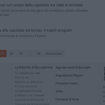
 pari sul campo della capolista ma cede al tie-break
 punto al termine di una gara che avrebbero potuto chiudere
arziale
a alla capolista del torneo. Il match program
nerofucsia in trasferta a Fasano
19
20
21
...
38
Successiva
Le Rubriche di BisceglieViva
Agenda eventi di Bisceglie
Un pediatra sul web
Segnalazioni iReport
Dare la vita
Morte di un gettonista
Previsioni meteo
Il Ponte dell'Almà
I
Le ragnatele di Ersilia
Video
R
Colloquio con l'assente
B
Farmacie di turno
Le parole di Sherazade
a
T-innova per la tua impresa