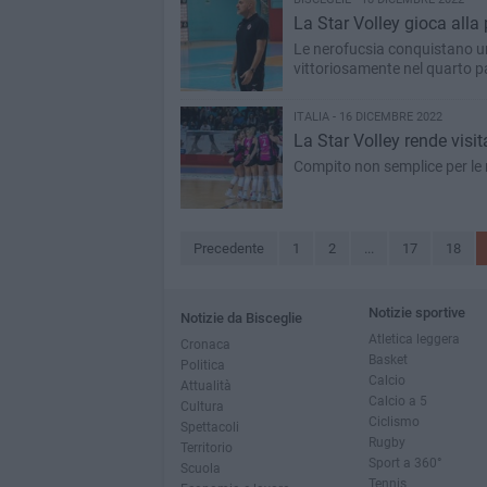
La Star Volley gioca alla
Le nerofucsia conquistano un
vittoriosamente nel quarto p
ITALIA - 16 DICEMBRE 2022
La Star Volley rende visit
Compito non semplice per le 
Precedente
1
2
...
17
18
Notizie sportive
Notizie da Bisceglie
Atletica leggera
Cronaca
Basket
Politica
Calcio
Attualità
Calcio a 5
Cultura
Ciclismo
Spettacoli
Rugby
Territorio
Sport a 360°
Scuola
Tennis