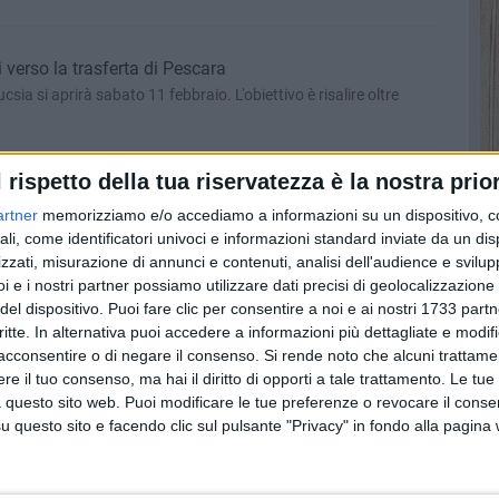
 verso la trasferta di Pescara
fucsia si aprirà sabato 11 febbraio. L'obiettivo è risalire oltre
l rispetto della tua riservatezza è la nostra prior
ri sul parquet di Castellaneta ma cede al quinto set
artner
memorizziamo e/o accediamo a informazioni su un dispositivo, c
 comunque un punto in più
ali, come identificatori univoci e informazioni standard inviate da un di
zzati, misurazione di annunci e contenuti, analisi dell'audience e svilupp
i e i nostri partner possiamo utilizzare dati precisi di geolocalizzazione 
 lavoro in vista del rientro in campo
del dispositivo. Puoi fare clic per consentire a noi e ai nostri 1733 partn
critte. In alternativa puoi accedere a informazioni più dettagliate e modif
vole di venerdì con Castellana Grotte. Il campionato, per le
acconsentire o di negare il consenso.
Si rende noto che alcuni trattamen
o 11 febbraio
e il tuo consenso, ma hai il diritto di opporti a tale trattamento. Le tue
 questo sito web. Puoi modificare le tue preferenze o revocare il conse
questo sito e facendo clic sul pulsante "Privacy" in fondo alla pagina
 basta per espugnare Francavilla
ri sul campo della seconda in classifica ma nei momenti cruciali
avversarie