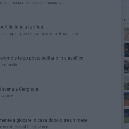
e la striscia di successi consecutivi
PI
ortilia lancia la sfida
al completo, cercheranno di dare il massimo
Teramo e terzo posto solitario in classifica
nerofucsia
a B
di scena a Cerignola
azzurre
An
lmente a giocare in casa dopo oltre un mese
e nerofucsia al PalaDolmen