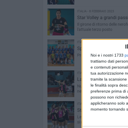
ITALIA - 8 FEBBRAIO 2023
Star Volley a grandi passi
Il girone di ritorno delle nero
l'attuale terzo posto
ITALIA - 5 FEBBRAIO 2023
I
Sportilia lotta ad armi pa
Noi e i nostri 1733
p
Prova senza timori che vale
trattiamo dati person
e contenuti personali
tua autorizzazione no
ITALIA - 29 GENNAIO 2023
La Star Volley prosegue il
tramite la scansione 
le finalità sopra des
Nuove indicazioni dall’amiche
preferenze prima di 
nerofucsia, riprenderà sabat
possono non richieder
applicheranno solo a
ITALIA - 15 GENNAIO 2023
momento tornando su 
Star Volley, il cuore non
Le nerofucsia giocano alla pa
si rivelano meno lucide delle 