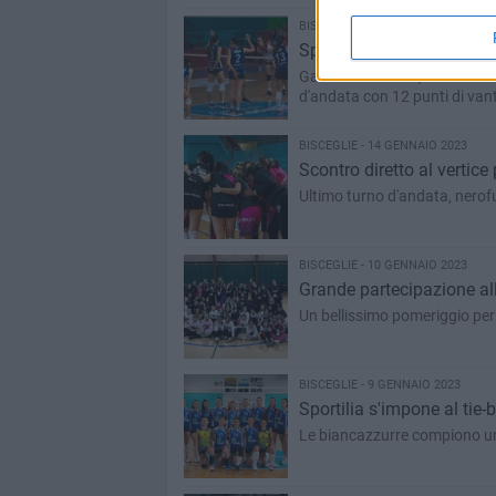
BISCEGLIE - 15 GENNAIO 2023
Sportilia la spunta in ri
Gara dai due volti, le bianca
d'andata con 12 punti di van
BISCEGLIE - 14 GENNAIO 2023
Scontro diretto al vertice 
Ultimo turno d'andata, nerofu
BISCEGLIE - 10 GENNAIO 2023
Grande partecipazione all
Un bellissimo pomeriggio per 
BISCEGLIE - 9 GENNAIO 2023
Sportilia s'impone al tie-
Le biancazzurre compiono un