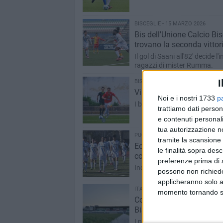
BISCEGLIE - 15 MARZO 2026
Bis dell'Unione Calcio Bisc
trovano la seconda vittor
Il gol di Saani all'82' decide 
ragazzi di mister Rumma.
I
BISCEGLIE - 14 MARZO 2026
Virtus Bisceglie chiamata
Noi e i nostri 1733
p
I biancazzurri sfidano la fo
trattiamo dati person
e contenuti personali
tua autorizzazione no
PUGLIA - 13 MARZO 2026
tramite la scansione 
Eccellenza: Bisceglie in t
le finalità sopra des
col Gallipoli
preferenze prima di 
Incroci salentini per le due 
possono non richieder
applicheranno solo a
ITALIA - 13 MARZO 2026
momento tornando su 
Coppa Italia Eccellenza: 
Bisceglie e Boreale
I nerazzurri disputeranno la g