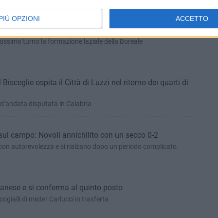
PIÙ OPZIONI
ACCETTO
 Bisceglie ne fa 5 al Città di Luzzi e vola in semifinale
rossimo turno la formazione laziale della Boreale
 Bisceglie ospita il Città di Luzzi nel ritorno dei quarti di
a d’andata disputata in Calabria
sul campo: Novoli annichilito con un secco 0-2
 con autorevolezza e si rialzano dopo un periodo complicato.
lianese e si conferma al quinto posto
ogialli di mister Carlucci in trasferta