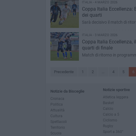
ITALIA - 4 MARZO 2026
Coppa Italia Eccellenza: B
dei quarti
Sarà decisivo il match di ri
ITALIA - 3 MARZO 2026
Coppa Italia Eccellenza, il
quarti di finale
Match di ritorno in program
Precedente
1
2
...
4
5
6
Notizie sportive
Notizie da Bisceglie
Atletica leggera
Cronaca
Basket
Politica
Calcio
Attualità
Calcio a 5
Cultura
Ciclismo
Spettacoli
Rugby
Territorio
Sport a 360°
Scuola