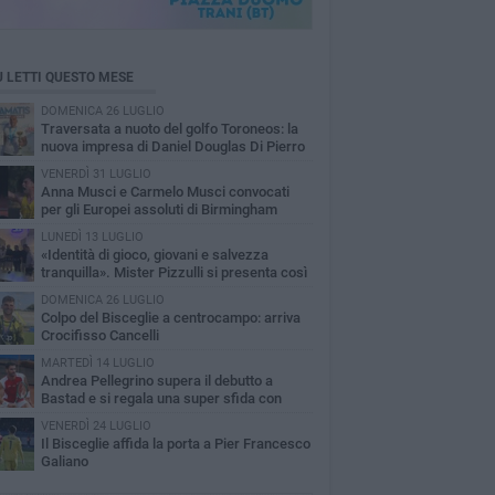
Ù LETTI QUESTO MESE
DOMENICA 26 LUGLIO
Traversata a nuoto del golfo Toroneos: la
nuova impresa di Daniel Douglas Di Pierro
VENERDÌ 31 LUGLIO
Anna Musci e Carmelo Musci convocati
per gli Europei assoluti di Birmingham
LUNEDÌ 13 LUGLIO
«Identità di gioco, giovani e salvezza
tranquilla». Mister Pizzulli si presenta così
isceglie
DOMENICA 26 LUGLIO
Colpo del Bisceglie a centrocampo: arriva
Crocifisso Cancelli
MARTEDÌ 14 LUGLIO
Andrea Pellegrino supera il debutto a
Bastad e si regala una super sfida con
drey Rublev
VENERDÌ 24 LUGLIO
Il Bisceglie affida la porta a Pier Francesco
Galiano