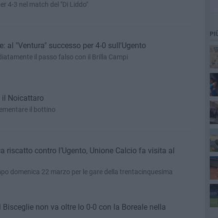
r 4-3 nel match del "Di Liddo"
PI
lie: al "Ventura" successo per 4-0 sull'Ugento
iatamente il passo falso con il Brilla Campi
 il Noicattaro
ementare il bottino
a B
a riscatto contro l’Ugento, Unione Calcio fa visita al
mpo domenica 22 marzo per le gare della trentacinquesima
An
l Bisceglie non va oltre lo 0-0 con la Boreale nella