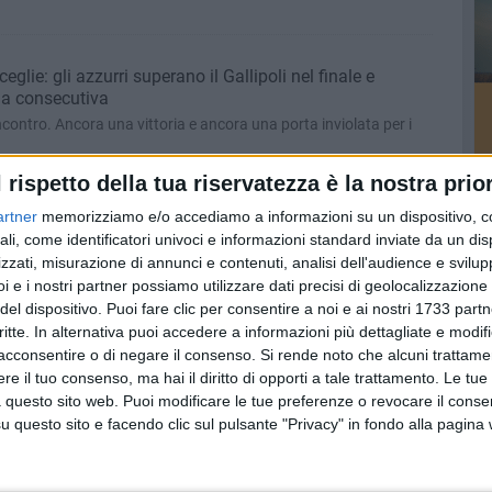
eglie: gli azzurri superano il Gallipoli nel finale e
ia consecutiva
l'incontro. Ancora una vittoria e ancora una porta inviolata per i
l rispetto della tua riservatezza è la nostra prior
 a far punti nella trasferta a San Marco in Lamis
artner
memorizziamo e/o accediamo a informazioni su un dispositivo, c
rmazione dominatrice del campionato
ali, come identificatori univoci e informazioni standard inviate da un di
zzati, misurazione di annunci e contenuti, analisi dell'audience e svilupp
i e i nostri partner possiamo utilizzare dati precisi di geolocalizzazione 
del dispositivo. Puoi fare clic per consentire a noi e ai nostri 1733 partn
rasferta contro il Brilla Campi, l'Unione anticipa al sabato
critte. In alternativa puoi accedere a informazioni più dettagliate e modif
acconsentire o di negare il consenso.
Si rende noto che alcuni trattamen
formazioni biscegliesi nel trentaquattresimo turno di campionato
e il tuo consenso, ma hai il diritto di opporti a tale trattamento. Le tue
 questo sito web. Puoi modificare le tue preferenze o revocare il conse
questo sito e facendo clic sul pulsante "Privacy" in fondo alla pagina
sorteggiato il calendario del doppio confronto tra
ara d'andata al "Ventura", ritorno in trasferta. Le date