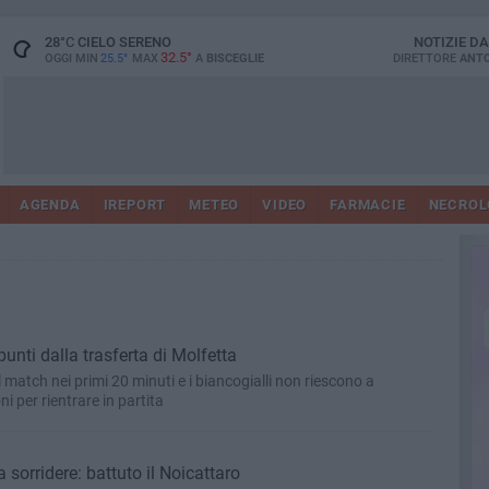
28
°C
CIELO SERENO
NOTIZIE D
32.5°
OGGI MIN
25.5°
MAX
A
BISCEGLIE
DIRETTORE
ANTO
AGENDA
IREPORT
METEO
VIDEO
FARMACIE
NECROL
unti dalla trasferta di Molfetta
 match nei primi 20 minuti e i biancogialli non riescono a
i per rientrare in partita
a sorridere: battuto il Noicattaro