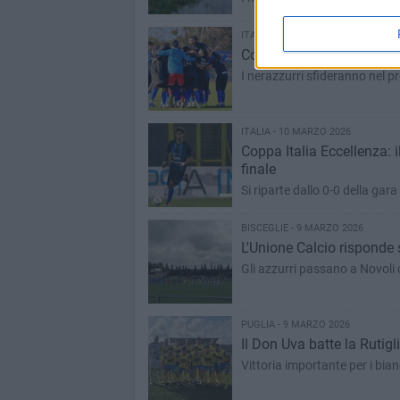
ITALIA - 11 MARZO 2026
Coppa Italia Eccellenza: il
I nerazzurri sfideranno nel p
ITALIA - 10 MARZO 2026
Coppa Italia Eccellenza: il
finale
Si riparte dallo 0-0 della gar
BISCEGLIE - 9 MARZO 2026
L'Unione Calcio risponde 
Gli azzurri passano a Novoli
PUGLIA - 9 MARZO 2026
Il Don Uva batte la Rutig
Vittoria importante per i bianc