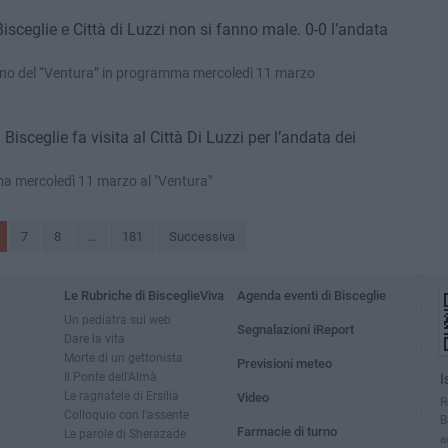
isceglie e Città di Luzzi non si fanno male. 0-0 l’andata
torno del “Ventura” in programma mercoledì 11 marzo
 Bisceglie fa visita al Città Di Luzzi per l’andata dei
ma mercoledì 11 marzo al "Ventura"
7
8
...
181
Successiva
Le Rubriche di BisceglieViva
Agenda eventi di Bisceglie
Un pediatra sul web
Segnalazioni iReport
Dare la vita
Morte di un gettonista
Previsioni meteo
Il Ponte dell'Almà
I
Le ragnatele di Ersilia
Video
R
Colloquio con l'assente
B
Farmacie di turno
Le parole di Sherazade
a