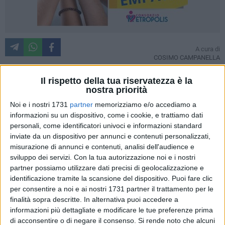
A cura di
COSIMO CAMPANELLA
Il rispetto della tua riservatezza è la
nostra priorità
Un grande Andrea Pellegrino, tornato ai livelli di Estoril,
Noi e i nostri 1731
partner
memorizziamo e/o accediamo a
Perugia e Genova 2025, dopo aver battuto nel primo turno in
informazioni su un dispositivo, come i cookie, e trattiamo dati
tre set (6-2 2-6 6-1) Alex Barrena, nella serata di ieri ha
personali, come identificatori univoci e informazioni standard
eliminato anche la testa di serie numero 7 del tabellone
inviate da un dispositivo per annunci e contenuti personalizzati,
Francisco Comesana, ed accede ai quarti di finale del torneo
misurazione di annunci e contenuti, analisi dell'audience e
ATP di Santiago del Cile, dove se la vedrà con il vincitore del
sviluppo dei servizi.
Con la tua autorizzazione noi e i nostri
match tra l'altro argentino Mariano Navone, e l'italo-
partner possiamo utilizzare dati precisi di geolocalizzazione e
identificazione tramite la scansione del dispositivo. Puoi fare clic
argentino Luciano Darderi, per quella che potrebbe essere
per consentire a noi e ai nostri 1731 partner il trattamento per le
una possibile rivincita della finale del Challenger di Genova
finalità sopra descritte. In alternativa puoi accedere a
2025.
informazioni più dettagliate e modificare le tue preferenze prima
di acconsentire o di negare il consenso.
Si rende noto che alcuni