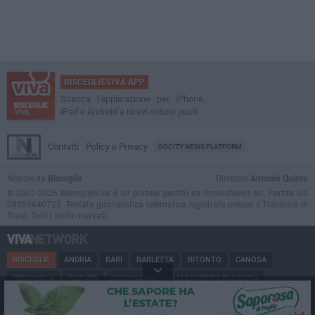
BISCEGLIEVIVA APP
Scarica l'applicazione per iPhone,
iPad e Android e ricevi notizie push
Contatti
Policy e Privacy
GOCITY NEWS PLATFORM
Notizie da
Bisceglie
Direttore
Antonio Quinto
© 2001-2026 BisceglieViva è un portale gestito da InnovaNews srl. Partita iva
08059640725. Testata giornalistica telematica registrata presso il Tribunale di
Trani. Tutti i diritti riservati.
BISCEGLIE
ANDRIA
BARI
BARLETTA
BITONTO
CANOSA
CERIGNOLA
CORATO
GIOVINAZZO
MARGHERITA DI SAVOIA
MINERVINO
MODUGNO
MOLFETTA
PUGLIA
RUVO