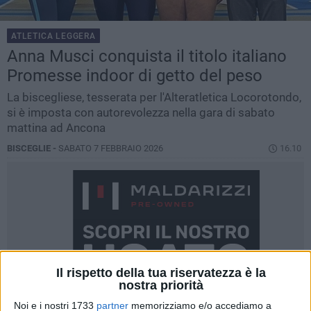
ATLETICA LEGGERA
Anna Musci conquista il titolo italiano
Promesse indoor di getto del peso
La biscegliese, tesserata per l'Alteratletica Locorotondo,
si è imposta con autorevolezza nella gara di sabato
mattina ad Ancona
BISCEGLIE -
SABATO 7 FEBBRAIO 2026
16.10
Il rispetto della tua riservatezza è la
nostra priorità
Noi e i nostri 1733
partner
memorizziamo e/o accediamo a