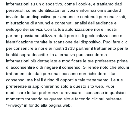
informazioni su un dispositivo, come i cookie, e trattiamo dati
personali, come identificatori univoci e informazioni standard
inviate da un dispositivo per annunci e contenuti personalizzati,
misurazione di annunci e contenuti, analisi dell'audience e
24
sviluppo dei servizi.
Con la tua autorizzazione noi e i nostri
partner possiamo utilizzare dati precisi di geolocalizzazione e
identificazione tramite la scansione del dispositivo. Puoi fare clic
per consentire a noi e ai nostri 1733 partner il trattamento per le
Il weekend di gare dei Campionati italiani Juniores e
finalità sopra descritte. In alternativa puoi accedere a
Promesse al coperto, in corso ad Ancona, si è aperto nel
informazioni più dettagliate e modificare le tue preferenze prima
migliore dei modi per l'atletica pugliese. Anna Musci ha
di acconsentire o di negare il consenso.
Si rende noto che alcuni
conquistato il titolo italiano Promesse indoor di getto del
trattamenti dei dati personali possono non richiedere il tuo
peso. La biscegliese, tesserata per l'Alteratletica
consenso, ma hai il diritto di opporti a tale trattamento. Le tue
Locorotondo, ha dominato la gara fin dal primo lancio, un
preferenze si applicheranno solo a questo sito web. Puoi
modificare le tue preferenze o revocare il consenso in qualsiasi
15.48 che ha messo subito le cose in chiaro, sufficiente a
momento tornando su questo sito e facendo clic sul pulsante
centrare l'obiettivo. Seconda Sofia Coppari (Atletica Brescia
"Privacy" in fondo alla pagina web.
1950) con 14.34, terza Angelica Arcari del Cus Parma
(13.69).
Anna Musci, allenata da Nico Savino, è al sesto successo