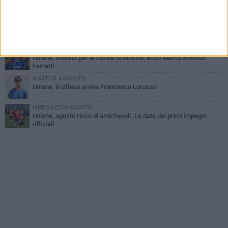
Bisceglie
MERCOLEDÌ 5 AGOSTO
Il Bisceglie si rafforza con Mikel Opoola e Pierluigi Lagonigro
LUNEDÌ 3 AGOSTO
Unione, innesto per le corsie offensive: ecco Marco Antonio
Ferretti
MARTEDÌ 4 AGOSTO
Unione, in difesa arriva Francesco Lorusso
MERCOLEDÌ 5 AGOSTO
Unione, agosto ricco di amichevoli. Le date dei primi impegni
ufficiali