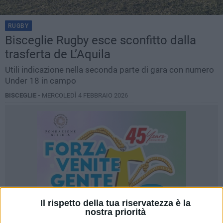
RUGBY
Bisceglie Rugby esce sconfitto dalla
trasferta de L’Aquila
Utili indicazione nella seconda parte di gara con numero
Under 18 in campo
BISCEGLIE -
MERCOLEDÌ 4 FEBBRAIO 2026
Il rispetto della tua riservatezza è la
nostra priorità