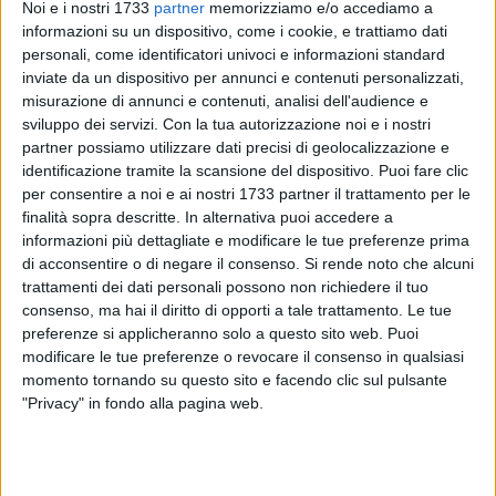
Noi e i nostri 1733
partner
memorizziamo e/o accediamo a
informazioni su un dispositivo, come i cookie, e trattiamo dati
personali, come identificatori univoci e informazioni standard
28
inviate da un dispositivo per annunci e contenuti personalizzati,
misurazione di annunci e contenuti, analisi dell'audience e
sviluppo dei servizi.
Con la tua autorizzazione noi e i nostri
partner possiamo utilizzare dati precisi di geolocalizzazione e
Sconfitta esterna per il Bisceglie Rugby che torna senza
identificazione tramite la scansione del dispositivo. Puoi fare clic
punti dalla trasferta in casa del CUS L'Aquila in occasione
per consentire a noi e ai nostri 1733 partner il trattamento per le
della sesta giornata del campionato di Serie A Femminile,
finalità sopra descritte. In alternativa puoi accedere a
girone 3.
informazioni più dettagliate e modificare le tue preferenze prima
di acconsentire o di negare il consenso.
Si rende noto che alcuni
trattamenti dei dati personali possono non richiedere il tuo
Al Centro Sportivo Centi Colella le "bees" arrivano in
consenso, ma hai il diritto di opporti a tale trattamento. Le tue
formazione rimaneggiata visto lo stato influenzale che ha
preferenze si applicheranno solo a questo sito web. Puoi
colpito gran parte delle giocatrici costrette a rinunciare al
modificare le tue preferenze o revocare il consenso in qualsiasi
match.
momento tornando su questo sito e facendo clic sul pulsante
Le padrone di casa dimostrano di essere in giornata e di
"Privacy" in fondo alla pagina web.
meritare l'attuale secondo posto in classifica portando a
casa 55 punti nella prima frazione di gioco con Pedone e
compagne poco pericolose in zona d'attacco. Nella ripresa