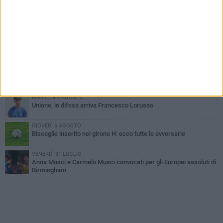
LUNEDÌ 3 AGOSTO
Simone Franceschi, una solida certezza per la Star Volley
Bisceglie
MERCOLEDÌ 5 AGOSTO
Il Bisceglie si rafforza con Mikel Opoola e Pierluigi Lagonigro
LUNEDÌ 3 AGOSTO
Unione, innesto per le corsie offensive: ecco Marco Antonio
Ferretti
MARTEDÌ 4 AGOSTO
Unione, in difesa arriva Francesco Lorusso
GIOVEDÌ 6 AGOSTO
Bisceglie inserito nel girone H: ecco tutte le avversarie
VENERDÌ 31 LUGLIO
Anna Musci e Carmelo Musci convocati per gli Europei assoluti di
Birmingham