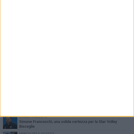
PIÙ LETTI QUESTA SETTIMANA
GIOVEDÌ 6 AGOSTO
Bisceglie inserito nel girone H: ecco tutte le avversarie
LUNEDÌ 3 AGOSTO
Simone Franceschi, una solida certezza per la Star Volley
Bisceglie
MERCOLEDÌ 5 AGOSTO