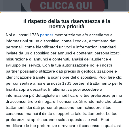
Il rispetto della tua riservatezza è la
nostra priorità
2
Noi e i nostri 1733
partner
memorizziamo e/o accediamo a
informazioni su un dispositivo, come i cookie, e trattiamo dati
personali, come identificatori univoci e informazioni standard
Prestazione positiva per la
A.S.D. Bisceglie Running
alla
inviate da un dispositivo per annunci e contenuti personalizzati,
misurazione di annunci e contenuti, analisi dell'audience e
Volkswagen Barletta Marathon & Half Marathon
, svoltasi
sviluppo dei servizi.
Con la tua autorizzazione noi e i nostri
domenica 8 febbraio, dove il sodalizio biscegliese ha preso
partner possiamo utilizzare dati precisi di geolocalizzazione e
parte alla prova di Mezza Maratona con
16 atleti al via
,
identificazione tramite la scansione del dispositivo. Puoi fare clic
confermando una presenza numerosa e trasversale nelle
per consentire a noi e ai nostri 1733 partner il trattamento per le
diverse categorie.
finalità sopra descritte. In alternativa puoi accedere a
informazioni più dettagliate e modificare le tue preferenze prima
Sul piano agonistico, buona la prova complessiva del team,
di acconsentire o di negare il consenso.
Si rende noto che alcuni
trattamenti dei dati personali possono non richiedere il tuo
con
Lorenzo Altamura
primo atleta della Bisceglie Running
consenso, ma hai il diritto di opporti a tale trattamento. Le tue
al traguardo grazie al tempo di
1h29'50''
, seguito da un
preferenze si applicheranno solo a questo sito web. Puoi
gruppo compatto di tesserati che ha completato i 21,097 km
modificare le tue preferenze o revocare il consenso in qualsiasi
con regolarità e determinazione. Da segnalare anche l'ottimo