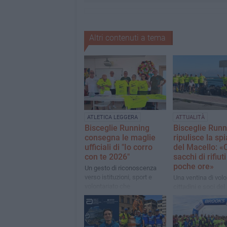
Altri contenuti a tema
ATLETICA LEGGERA
ATTUALITÀ
Bisceglie Running
Bisceglie Runn
consegna le maglie
ripulisce la sp
ufficiali di "Io corro
del Macello: «
con te 2026"
sacchi di rifiuti
poche ore»
Un gesto di riconoscenza
verso istituzioni, sport e
Una ventina di volon
volontariato che
cittadini e soci del
condividono e sostengono il
hanno preso all'iniz
progetto
lungomare di Leva