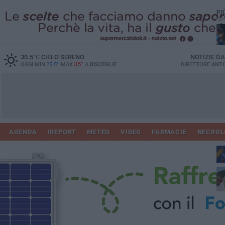
PI
30.5
°C
CIELO SERENO
NOTIZIE D
35°
OGGI MIN
25.5°
MAX
A
BISCEGLIE
DIRETTORE
ANTO
AGENDA
IREPORT
METEO
VIDEO
FARMACIE
NECROL