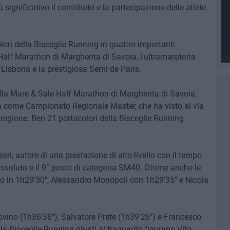
significativo il contributo e la partecipazione delle atlete
olori della Bisceglie Running in quattro importanti
Half Marathon di Margherita di Savoia, l'ultramaratona
Lisbona e la prestigiosa Semi de Paris.
lla Mare & Sale Half Marathon di Margherita di Savoia,
a come Campionato Regionale Master, che ha visto al via
la regione. Ben 21 portacolori della Bisceglie Running
eri, autore di una prestazione di alto livello con il tempo
 assoluto e il 9° posto di categoria SM40. Ottime anche le
o in 1h29'30", Alessandro Monopoli con 1h29'35" e Nicola
vino (1h36'36"), Salvatore Prete (1h39'26") e Francesco
ella Bisceglie Running giunti al traguardo figurano Vito