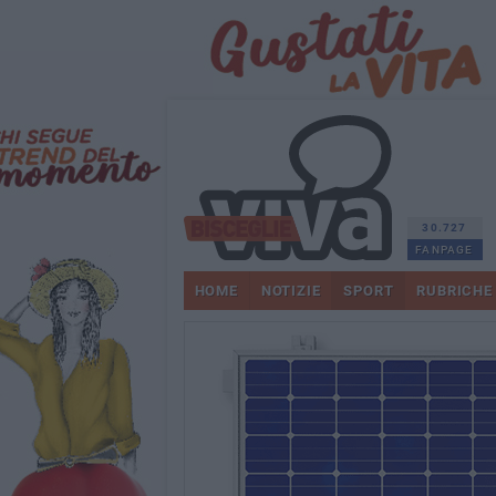
30.727
FANPAGE
HOME
NOTIZIE
SPORT
RUBRICHE