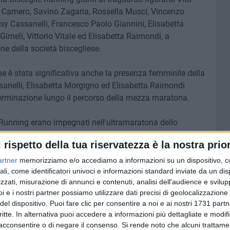
o Camero, Savino Zagaria, Rossella Musci, Vincenzo
y Cassanelli, Francesco Paolo Giannini, Elisabetta
eli, Vittorio Vitale ed Elisabetta Raimondi, a
e della società biscegliese.
ne è stata significativa anche la presenza femminile della
anelli, Elisabetta Morgigno ed Elisabetta Raimondi
erminazione lungo il percorso della mezza maratona.
ie Running erano impegnati nell'ultramaratona dello
torno al Lago Trasimeno, una delle prove più impegnative
l rispetto della tua riservatezza è la nostra prior
anze.
artner
memorizziamo e/o accediamo a informazioni su un dispositivo, c
nno concluso la prova con lo stesso tempo di 6h55'08",
ali, come identificatori univoci e informazioni standard inviate da un di
zzati, misurazione di annunci e contenuti, analisi dell'audience e svilupp
termine la gara in 7h56'10", dimostrando grande
i e i nostri partner possiamo utilizzare dati precisi di geolocalizzazione 
rmente selettivo.
del dispositivo. Puoi fare clic per consentire a noi e ai nostri 1731 partn
critte. In alternativa puoi accedere a informazioni più dettagliate e modif
eppe Ruggieri ha preso parte alla Mezza Maratona di
acconsentire o di negare il consenso.
Si rende noto che alcuni trattamen