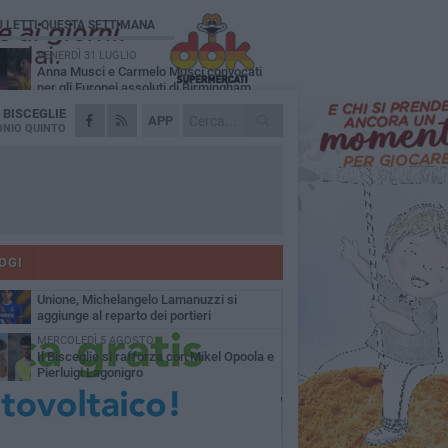
Ù LETTI QUESTA SETTIMANA
VENERDÌ 31 LUGLIO
Anna Musci e Carmelo Musci convocati
per gli Europei assoluti di Birmingham
A
BISCEGLIE
LUNEDÌ 3 AGOSTO
APP
Simone Franceschi, una solida certezza
NIO QUINTO
per la Star Volley Bisceglie
LUNEDÌ 3 AGOSTO
Unione, innesto per le corsie offensive:
ecco Marco Antonio Ferretti
MARTEDÌ 4 AGOSTO
Unione, in difesa arriva Francesco Lorusso
OGI
SABATO 1 AGOSTO
Unione, Michelangelo Lamanuzzi si
aggiunge al reparto dei portieri
MERCOLEDÌ 5 AGOSTO
Il Bisceglie si rafforza con Mikel Opoola e
Pierluigi Lagonigro