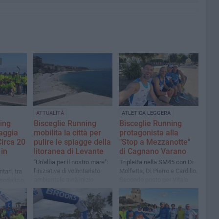
ATTUALITÀ
ATLETICA LEGGERA
ing
Bisceglie Running
Bisceglie Running
iaggia
mobilita la città per
protagonista alla
Circa 20
pulire le spiagge della
"Stop a Mezzanotte"
 in
litoranea di Levante
di Cagnano Varano
"Un'alba per il nostro mare":
Tripletta nella SM45 con Di
l'iniziativa di volontariato
Molfetta, Di Pierro e Cardillo.
tari, tra
ambientale avrà inizio
Secondo posto per Vitale
 sodalizio,
domenica 12 luglio
nella SM65: quattro atleti in
iativa sul
gara, altrettanti podi
nte
conquistati