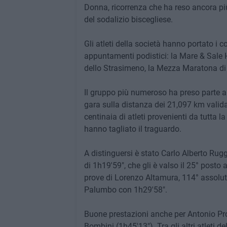
Donna, ricorrenza che ha reso ancora più 
del sodalizio biscegliese.
Gli atleti della società hanno portato i c
appuntamenti podistici: la Mare & Sale 
dello Strasimeno, la Mezza Maratona di 
Il gruppo più numeroso ha preso parte a
gara sulla distanza dei 21,097 km valid
centinaia di atleti provenienti da tutta 
hanno tagliato il traguardo.
A distinguersi è stato Carlo Alberto Ruggi
di 1h19'59", che gli è valso il 25° posto
prove di Lorenzo Altamura, 114° assolut
Palumbo con 1h29'58".
Buone prestazioni anche per Antonio Pro
Bombini (1h45'13"). Tra gli altri atleti d