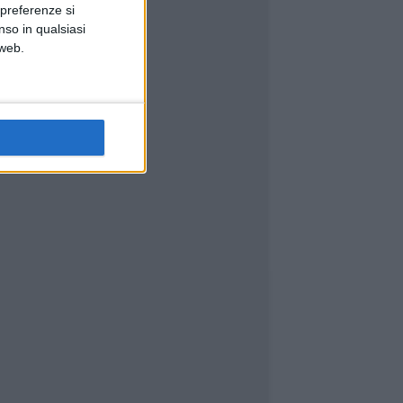
 preferenze si
nso in qualsiasi
 web.