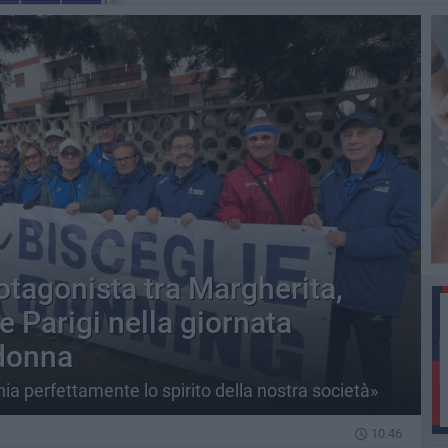
otagonista tra Margherita,
 Parigi nella giornata
 donna
a perfettamente lo spirito della nostra società»
10.46