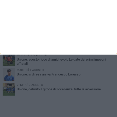
PIÙ LETTI QUESTA SETTIMANA
GIOVEDÌ 6 AGOSTO
Bisceglie inserito nel girone H: ecco tutte le avversarie
MERCOLEDÌ 5 AGOSTO
Il Bisceglie si rafforza con Mikel Opoola e Pierluigi Lagonigro
MARTEDÌ 4 AGOSTO
Quinto capitolo con la Star Volley per Fabio Di Vita
MERCOLEDÌ 5 AGOSTO
Unione, agosto ricco di amichevoli. Le date dei primi impegni
ufficiali
MARTEDÌ 4 AGOSTO
Unione, in difesa arriva Francesco Lorusso
VENERDÌ 7 AGOSTO
Unione, definito il girone di Eccellenza: tutte le avversarie