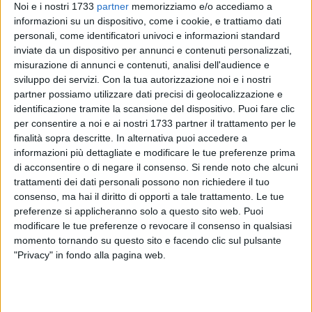
Noi e i nostri 1733
partner
memorizziamo e/o accediamo a
informazioni su un dispositivo, come i cookie, e trattiamo dati
personali, come identificatori univoci e informazioni standard
14
A cura di
inviate da un dispositivo per annunci e contenuti personalizzati,
SERENA DE MUSSO
misurazione di annunci e contenuti, analisi dell'audience e
sviluppo dei servizi.
Con la tua autorizzazione noi e i nostri
partner possiamo utilizzare dati precisi di geolocalizzazione e
identificazione tramite la scansione del dispositivo. Puoi fare clic
È un trionfo nerazzurro quello andato in scena al "Gaetano
per consentire a noi e ai nostri 1733 partner il trattamento per le
Scirea" di Bitritto, dove il Bisceglie femminile ha superato
finalità sopra descritte. In alternativa puoi accedere a
con autorità le padrone di casa del Sannicandro nell'andata
informazioni più dettagliate e modificare le tue preferenze prima
del secondo turno di Coppa Italia. La squadra di mister Di
di acconsentire o di negare il consenso.
Si rende noto che alcuni
Meo ha mostrato personalità, compattezza e lucidità,
trattamenti dei dati personali possono non richiedere il tuo
firmando un successo netto che vale il primo posto nel
consenso, ma hai il diritto di opporti a tale trattamento. Le tue
preferenze si applicheranno solo a questo sito web. Puoi
girone dopo due giornate.
modificare le tue preferenze o revocare il consenso in qualsiasi
momento tornando su questo sito e facendo clic sul pulsante
Le nerazzurre sono partite forte e al 6' hanno sbloccato la
"Privacy" in fondo alla pagina web.
gara con Carrante. Hanno poi continuato a spingere
trovando prima il raddoppio con Carlucci 5' più tardi, poi il
tris di Vecchiarino al 19', chiudendo di fatto la contesa già