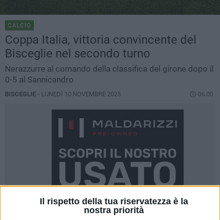
CALCIO
Coppa Italia, vittoria convincente del
Bisceglie nel secondo turno
Nerazzurre al comando della classifica del girone dopo il
0-5 al Sannicandro
BISCEGLIE -
LUNEDÌ 10 NOVEMBRE 2025
06.00
Il rispetto della tua riservatezza è la
nostra priorità