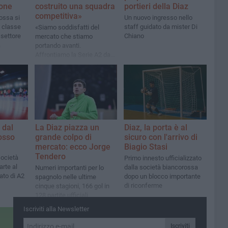
lone
costruito una squadra
portieri della Diaz
competitiva»
ossa si
Un nuovo ingresso nello
t classe
staff guidato da mister Di
«Siamo soddisfatti del
 settore
Chiano
mercato che stiamo
a
portando avanti.
Affrontiamo la Serie A2 da
neopromossa con grande
rispetto per la categoria»
 dal
La Diaz piazza un
Diaz, la porta è al
osso
grande colpo di
sicuro con l'arrivo di
mercato: ecco Jorge
Biagio Stasi
Tendero
 società
Primo innesto ufficializzato
rte al
dalla società biancorossa
Numeri importanti per lo
to di A2
dopo un blocco importante
spagnolo nelle ultime
di riconferme
cinque stagioni, 166 gol in
128 partite ufficiali
Iscriviti alla Newsletter
Iscriviti