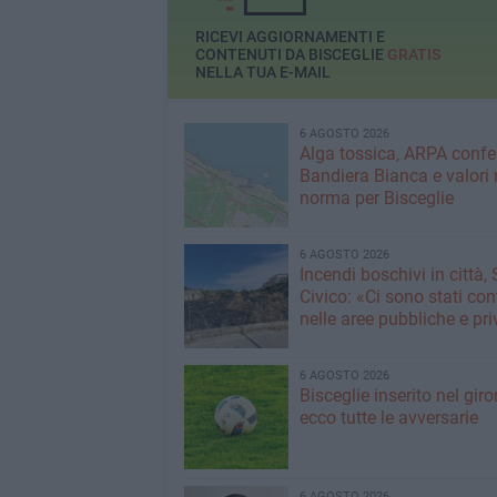
RICEVI AGGIORNAMENTI E
CONTENUTI DA BISCEGLIE
GRATIS
NELLA TUA E-MAIL
6 AGOSTO 2026
Alga tossica, ARPA conf
Bandiera Bianca e valori 
norma per Bisceglie
6 AGOSTO 2026
Incendi boschivi in città,
Civico: «Ci sono stati cont
nelle aree pubbliche e pr
6 AGOSTO 2026
Bisceglie inserito nel giro
ecco tutte le avversarie
6 AGOSTO 2026