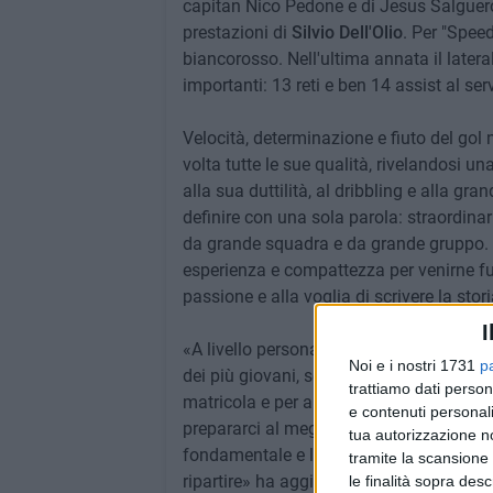
capitan Nico Pedone e di Jesus Salguero
prestazioni di
Silvio Dell'Olio
. Per "Speed
biancorosso. Nell'ultima annata il latera
importanti: 13 reti e ben 14 assist al ser
Velocità, determinazione e fiuto del gol
volta tutte le sue qualità, rivelandosi 
alla sua duttilità, al dribbling e alla g
definire con una sola parola: straordinar
da grande squadra e da grande gruppo. 
esperienza e compattezza per venirne fuor
passione e alla voglia di scrivere la stor
I
«A livello personale cercherò di mettere
Noi e i nostri 1731
p
dei più giovani, sempre con umiltà, spiri
trattiamo dati person
matricola e per alcuni sarà una nuova a
e contenuti personali
prepararci al meglio per l'inizio della s
tua autorizzazione no
fondamentale e lo affronteremo con entu
tramite la scansione 
ripartire» ha aggiunto e concluso il later
le finalità sopra des