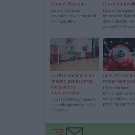
Manuel Patamia
Giovanni Aval
«La società mi ha
La società biancor
dimostrato di volermi più di
rinforza con il pivo
chiunque altro»
2000 cresciuto nel
giovanile dell'Aost
La Diaz annuncia un
Diaz, tre uscite
innesto per la porta:
roster biancor
Alessandro
I giocatori finora
Spadavecchia
ufficializzati dalla
che prenderanno pa
Il classe 2004 rappresenta
prossimo campiona
un profilo giovane ma già di
prospettiva