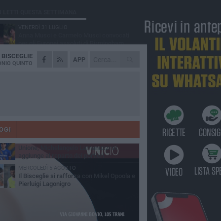
Ù LETTI QUESTA SETTIMANA
VENERDÌ 31 LUGLIO
Anna Musci e Carmelo Musci convocati
per gli Europei assoluti di Birmingham
A
BISCEGLIE
LUNEDÌ 3 AGOSTO
APP
Simone Franceschi, una solida certezza
NIO QUINTO
per la Star Volley Bisceglie
LUNEDÌ 3 AGOSTO
Unione, innesto per le corsie offensive:
ecco Marco Antonio Ferretti
MARTEDÌ 4 AGOSTO
Unione, in difesa arriva Francesco Lorusso
OGI
SABATO 1 AGOSTO
Unione, Michelangelo Lamanuzzi si
aggiunge al reparto dei portieri
MERCOLEDÌ 5 AGOSTO
Il Bisceglie si rafforza con Mikel Opoola e
Pierluigi Lagonigro