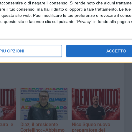
acconsentire o di negare il consenso.
Si rende noto che alcuni trattamen
e il tuo consenso, ma hai il diritto di opporti a tale trattamento. Le tue
 questo sito web. Puoi modificare le tue preferenze o revocare il conse
questo sito e facendo clic sul pulsante "Privacy" in fondo alla pagina
6 AGOSTO 2026
Quercia:
Bisceglie, continua l'iter per il
censimento del verde
PIÙ OPZIONI
ACCETTO
cura le
Diaz, il presidente
Nico Squeo nuovo
Cortellino: «Abbiamo
preparatore dei