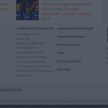
z è un
L'Unione allunga il roster con i
zurro
2009 Andrea Torchetti,
Alessandro La Notte e Marco
Zitoli
Le Rubriche di BisceglieViva
Agenda eventi di Bisceglie
Un pediatra sul web
Segnalazioni iReport
Dare la vita
Morte di un gettonista
Previsioni meteo
Il Ponte dell'Almà
I
Le ragnatele di Ersilia
Video
R
Colloquio con l'assente
B
Farmacie di turno
Le parole di Sherazade
a
T-innova per la tua impresa
Necrologi
ENAPA e CAF Confagricoltura
Natura varia
TY NEWS PLATFORM
vaNews srl. Partita iva 08059640725. Testata giornalistica telematica registrata press