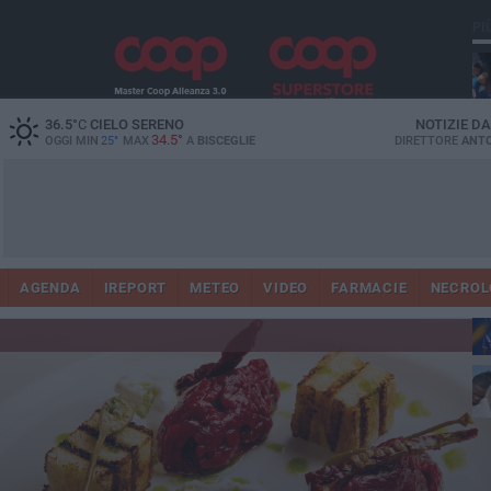
PI
36.5
°C
CIELO SERENO
NOTIZIE D
34.5°
OGGI MIN
25°
MAX
A
BISCEGLIE
DIRETTORE
ANTO
AGENDA
IREPORT
METEO
VIDEO
FARMACIE
NECROL