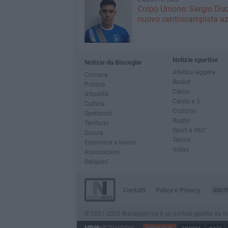
Colpo Unione: Sergio Dia
nuovo centrocampista az
Notizie sportive
Notizie da Bisceglie
Atletica leggera
Cronaca
Basket
Politica
Calcio
Attualità
Calcio a 5
Cultura
Ciclismo
Spettacoli
Rugby
Territorio
Sport a 360°
Scuola
Tennis
Economia e lavoro
Volley
Associazioni
Religioni
Contatti
Policy e Privacy
GOCI
© 2001-2026 BisceglieViva è un portale gestito da Inno