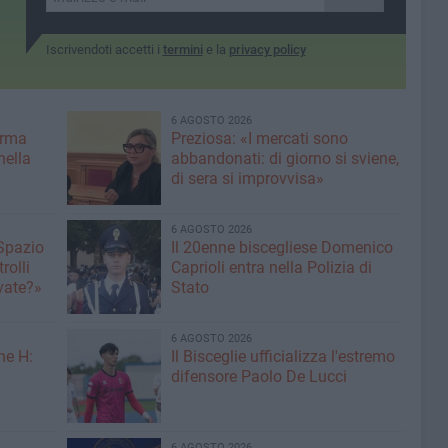
Iscrivendoti accetti i
termini
e la
privacy policy
6 AGOSTO 2026
erma
Preziosa: «I mercati sono
nella
abbandonati: di giorno si sviene,
di sera si improvvisa»
6 AGOSTO 2026
 Spazio
Il 20enne biscegliese Domenico
rolli
Caprioli entra nella Polizia di
ivate?»
Stato
6 AGOSTO 2026
ne H:
Il Bisceglie ufficializza l'estremo
difensore Paolo De Lucci
6 AGOSTO 2026