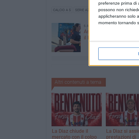
preferenze prima di 
possono non richieder
CALCIO A 5
SERIE A2
DIAZ BISCEGLIE
applicheranno solo a
momento tornando su 
6 AGOSTO 2026
Aspettando il Palio della 
il Fantapalio
Altri contenuti a tema
La Diaz chiude il
La Diaz si assi
mercato con il colpo
prestazioni di