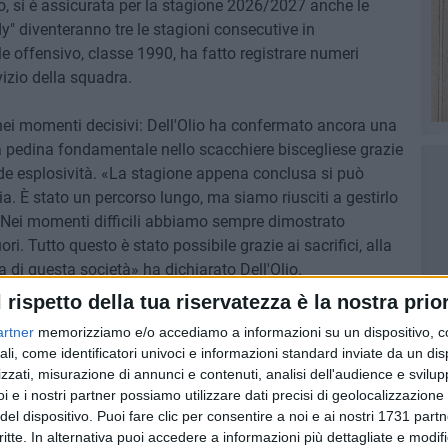
, si è assicurata per la stagione 2026/2027 anche le
y" diventeranno tre le stagioni consecutive in
le offensivo, classe 1990, ha fatto registrare numeri
vizio della squadra.
 nei momenti decisivi: Dell'Olio ha confermato ancora una
una pedina fondamentale nello scacchiere biscegliese grazie
rande esplosività. «La stagione appena conclusa si può
ia. È stato un percorso lungo, ma siamo riusciti a gestirlo
Nei momenti difficili abbiamo sempre dimostrato
i. Tutto questo è stato possibile grazie ai sacrifici, alla
ia di questa società» ha dichiarato Dell'Olio.
l rispetto della tua riservatezza è la nostra prior
 la mia esperienza a disposizione del gruppo e soprattutto
artner
memorizziamo e/o accediamo a informazioni su un dispositivo, c
to di sacrificio e grande dedizione al lavoro. Saremo una
ali, come identificatori univoci e informazioni standard inviate da un di
vventura, ma ci faremo trovare pronti. Cercheremo di
zzati, misurazione di annunci e contenuti, analisi dell'audience e svilupp
tagione: l'approccio a questa nuova categoria sarà
i e i nostri partner possiamo utilizzare dati precisi di geolocalizzazione 
siasmo e voglia di sorprendere. Non vedo l'ora di
del dispositivo. Puoi fare clic per consentire a noi e ai nostri 1731 partn
ale.
critte. In alternativa puoi accedere a informazioni più dettagliate e modif