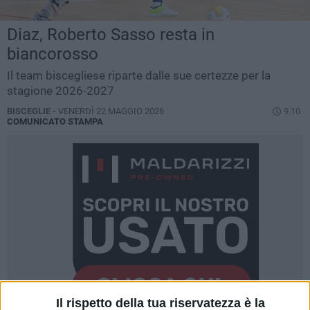
Diaz, Roberto Sasso resta in
biancorosso
Il team biscegliese riparte dalle sue certezze per la
stagione 2026-2027
BISCEGLIE -
VENERDÌ 22 MAGGIO 2026
9.10
COMUNICATO STAMPA
Il rispetto della tua riservatezza è la