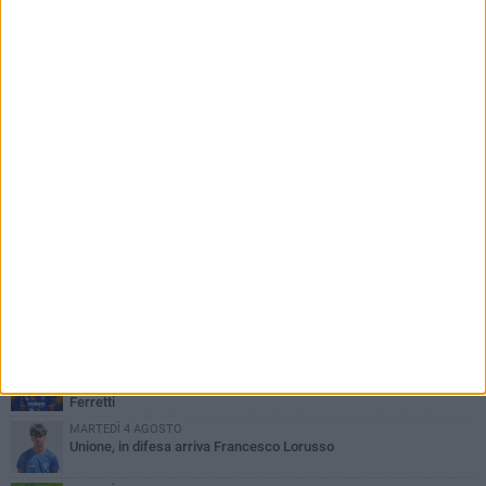
PIÙ LETTI QUESTA SETTIMANA
LUNEDÌ 3 AGOSTO
Simone Franceschi, una solida certezza per la Star Volley
Bisceglie
MERCOLEDÌ 5 AGOSTO
Il Bisceglie si rafforza con Mikel Opoola e Pierluigi Lagonigro
LUNEDÌ 3 AGOSTO
Unione, innesto per le corsie offensive: ecco Marco Antonio
Ferretti
MARTEDÌ 4 AGOSTO
Unione, in difesa arriva Francesco Lorusso