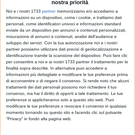
nostra priorità
Noi e i nostri 1733
partner
memorizziamo e/o accediamo a
informazioni su un dispositivo, come i cookie, e trattiamo dati
personali, come identificatori univoci e informazioni standard
inviate da un dispositivo per annunci e contenuti personalizzati,
misurazione di annunci e contenuti, analisi dell'audience e
La Diaz Bisceglie riparte dalle sue certezze. La società del
sviluppo dei servizi.
Con la tua autorizzazione noi e i nostri
presidente Giuseppe Cortellino non ha rinunciato alla
partner possiamo utilizzare dati precisi di geolocalizzazione e
conferma di
Roberto Sasso
, uno dei protagonisti dell'ultima
identificazione tramite la scansione del dispositivo. Puoi fare clic
stagione biancorossa.
per consentire a noi e ai nostri 1733 partner il trattamento per le
finalità sopra descritte. In alternativa puoi accedere a
informazioni più dettagliate e modificare le tue preferenze prima
Classe 1995, mancino di qualità e grande temperamento,
di acconsentire o di negare il consenso.
Si rende noto che alcuni
Sasso si è confermato nel corso dell'ultimo campionato un
trattamenti dei dati personali possono non richiedere il tuo
elemento affidabile e prezioso per gli equilibri della squadra,
consenso, ma hai il diritto di opporti a tale trattamento. Le tue
distinguendosi soprattutto per la capacità di incidere nei
preferenze si applicheranno solo a questo sito web. Puoi
momenti decisivi. Per lui sarà l'ottava stagione complessiva
modificare le tue preferenze o revocare il consenso in qualsiasi
con la maglia della Diaz e la terza consecutiva dopo
momento tornando su questo sito e facendo clic sul pulsante
l'esperienza maturata con il Futsal Andria. Nell'ultima
"Privacy" in fondo alla pagina web.
annata il laterale biancorosso ha evidenziato una crescita
importante sia sotto il profilo tecnico sia caratteriale,