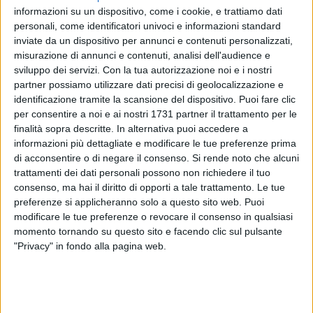
informazioni su un dispositivo, come i cookie, e trattiamo dati
personali, come identificatori univoci e informazioni standard
inviate da un dispositivo per annunci e contenuti personalizzati,
misurazione di annunci e contenuti, analisi dell'audience e
sviluppo dei servizi.
Con la tua autorizzazione noi e i nostri
Sono stati definiti gli accoppiamenti della Final Eight Coppa
partner possiamo utilizzare dati precisi di geolocalizzazione e
Italia di calcio a 5, le cui gare si disputeranno tra Urbino e
identificazione tramite la scansione del dispositivo. Puoi fare clic
Jesi. Alla competizione prenderà parte anche la Diaz
per consentire a noi e ai nostri 1731 partner il trattamento per le
finalità sopra descritte. In alternativa puoi accedere a
Bisceglie che, nel prossimo turno, affronterà il Superaequum,
informazioni più dettagliate e modificare le tue preferenze prima
formazione proveniente dall'Abruzzo.
di acconsentire o di negare il consenso.
Si rende noto che alcuni
trattamenti dei dati personali possono non richiedere il tuo
L'abbinamento è stato stabilito durante la cerimonia svoltasi
consenso, ma hai il diritto di opporti a tale trattamento. Le tue
ad Ancona, dove l'urna ha decretato che la squadra
preferenze si applicheranno solo a questo sito web. Puoi
biscegliese scenderà in campo nella prima sfida dei quarti di
modificare le tue preferenze o revocare il consenso in qualsiasi
finale, in programma venerdì 20 marzo alle ore 11:00 al
momento tornando su questo sito e facendo clic sul pulsante
"Privacy" in fondo alla pagina web.
PalaCarneroli di Urbino.