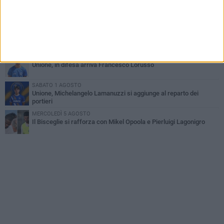
Simone Franceschi, una solida certezza per la Star Volley
Bisceglie
LUNEDÌ 3 AGOSTO
Unione, innesto per le corsie offensive: ecco Marco Antonio
Ferretti
MARTEDÌ 4 AGOSTO
Unione, in difesa arriva Francesco Lorusso
SABATO 1 AGOSTO
Unione, Michelangelo Lamanuzzi si aggiunge al reparto dei
portieri
MERCOLEDÌ 5 AGOSTO
Il Bisceglie si rafforza con Mikel Opoola e Pierluigi Lagonigro