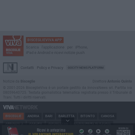
BISCEGLIEVIVA APP
Scarica l'applicazione per iPhone,
iPad e Android e ricevi notizie push
Contatti
Policy e Privacy
GOCITY NEWS PLATFORM
Notizie da
Bisceglie
Direttore
Antonio Quinto
© 2001-2026 BisceglieViva è un portale gestito da InnovaNews srl. Partita iva
08059640725. Testata giornalistica telematica registrata presso il Tribunale di
Trani. Tutti i diritti riservati.
BISCEGLIE
ANDRIA
BARI
BARLETTA
BITONTO
CANOSA
CERIGNOLA
CORATO
GIOVINAZZO
MARGHERITA DI SAVOIA
MINERVINO
MODUGNO
MOLFETTA
PUGLIA
RUVO