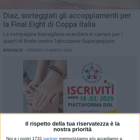
Diaz, sorteggiati gli accoppiamenti per
la Final Eight di Coppa Italia
La compagine biscegliese scenderà in campo per i
quarti di finale contro l'abruzzese Superaequum
BISCEGLIE -
VENERDÌ 13 MARZO 2026
Il rispetto della tua riservatezza è la
nostra priorità
Noi e i nostri 1731
partner
memorizziamo e/o accediamo a