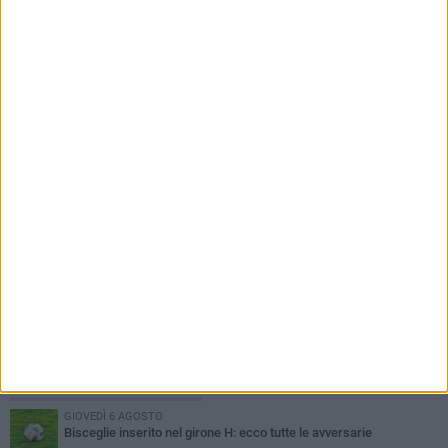
7 AGOSTO 2026
Star Volley, il primo passo è la conferma di
Annalisa Mileno
PIÙ LETTI QUESTA SETTIMANA
GIOVEDÌ 6 AGOSTO
Bisceglie inserito nel girone H: ecco tutte le avversarie