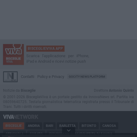
BISCEGLIEVIVA APP
Scarica l'applicazione per iPhone,
iPad e Android e ricevi notizie push
Contatti
Policy e Privacy
GOCITY NEWS PLATFORM
Notizie da
Bisceglie
Direttore
Antonio Quinto
© 2001-2026 BisceglieViva è un portale gestito da InnovaNews srl. Partita iva
08059640725. Testata giornalistica telematica registrata presso il Tribunale di
Trani. Tutti i diritti riservati.
BISCEGLIE
ANDRIA
BARI
BARLETTA
BITONTO
CANOSA
CERIGNOLA
CORATO
GIOVINAZZO
MARGHERITA DI SAVOIA