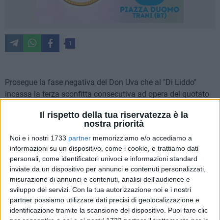
1
Prosegue la fase negativa del Don Uva che al "Di Liddo"
incassa la terza sconfitta consecutiva ad opera del quotato
Noicattaro. Un gol per tempo, con la squadra di casa che ha
Il rispetto della tua riservatezza è la
capitalizzato al meglio le opportunità nell'arco di un match
nostra priorità
deciso più dagli episodi che dalla superiorità tecnica. I
Noi e i nostri 1733
partner
memorizziamo e/o accediamo a
ragazzi di Carlucci, sconfitta a parte, hanno mostrato ancora
informazioni su un dispositivo, come i cookie, e trattiamo dati
una volta di arrivare spesso alla conclusione ma col difetto
personali, come identificatori univoci e informazioni standard
di non essere concreti nei sedici metri avversari.
inviate da un dispositivo per annunci e contenuti personalizzati,
misurazione di annunci e contenuti, analisi dell'audience e
L'avvio della partita è stato equilibrato e privo di grandi
sviluppo dei servizi.
Con la tua autorizzazione noi e i nostri
emozioni fino al 35', quando Fieroni ha sfruttato un assist
partner possiamo utilizzare dati precisi di geolocalizzazione e
identificazione tramite la scansione del dispositivo. Puoi fare clic
dalla destra e con un tap-in ha superato Troilo, portando in