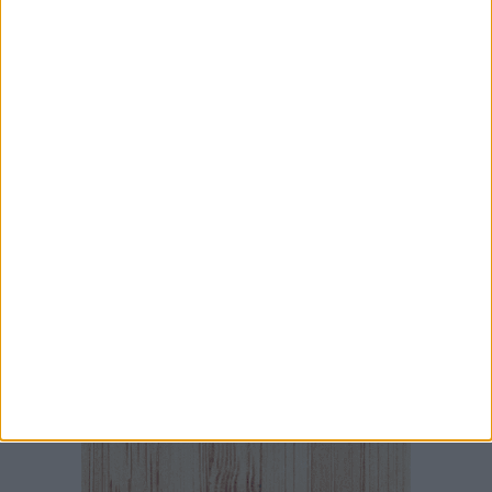
7 AGOSTO 2026
10mila libri al borgo, l'Anpi ricorda le "memorie
resistenti" di tre biscegliesi
7 AGOSTO 2026
Cinema Fuori Museo, a Trani tre nuovi
appuntamenti tra i grandi classici del cinema