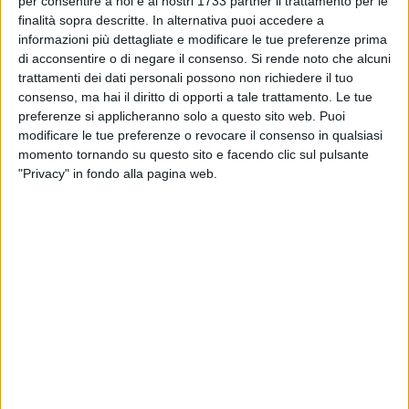
per consentire a noi e ai nostri 1733 partner il trattamento per le
vantaggio il Noicattaro. Spinti dall'1-0, i rossoneri hanno
finalità sopra descritte. In alternativa puoi accedere a
sfiorato il raddoppio al 45' ancora con Fieroni, ma il portiere
informazioni più dettagliate e modificare le tue preferenze prima
di casa è stato attento ed è riuscito a salvare.
di acconsentire o di negare il consenso.
Si rende noto che alcuni
trattamenti dei dati personali possono non richiedere il tuo
Nella ripresa il Don Uva è entrato in campo con maggiore
consenso, ma hai il diritto di opporti a tale trattamento. Le tue
determinazione. Al 1' Murolo ha sfiorato il pari sugli sviluppi
preferenze si applicheranno solo a questo sito web. Puoi
modificare le tue preferenze o revocare il consenso in qualsiasi
di un angolo di Manzo; al 4' Bruno ha provato su punizione,
momento tornando su questo sito e facendo clic sul pulsante
ma Colagrande si è opposto. Al 6' è stato Petrignani a
"Privacy" in fondo alla pagina web.
calciare d'istinto in mischia, trovando ancora una volta il
portiere ospite pronto alla respinta. La pressione dei padroni
di casa è proseguita al 10' con un calcio piazzato di Bruno,
parato in due tempi da Colagrande. Subito dopo, all'11',
Petrignani si è liberato in area di due avversari ma ha
calciato fuori misura. Nonostante gli sforzi biancogialli, al
19' è arrivato il raddoppio del Noicattaro: cross dalla sinistra
raccolto di testa da Fieroni, con Troilo bravo a respingere, ma
sulla ribattuta Caldarulo ha firmato lo 0-2. Il Don Uva ha
reagito al 23' con un tiro dalla distanza di Manzo, deviato in
angolo ancora da Colagrande. Al 29' il Noicattaro ha sfiorato