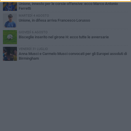
Unione, innesto per le corsie offensive: ecco Marco Antonio
Ferretti
MARTEDÌ 4 AGOSTO
Unione, in difesa arriva Francesco Lorusso
GIOVEDÌ 6 AGOSTO
Bisceglie inserito nel girone H: ecco tutte le avversarie
VENERDÌ 31 LUGLIO
Anna Musci e Carmelo Musci convocati per gli Europei assoluti di
Birmingham