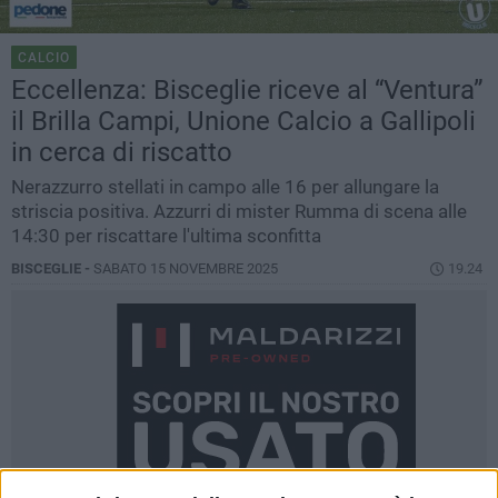
CALCIO
Eccellenza: Bisceglie riceve al “Ventura”
il Brilla Campi, Unione Calcio a Gallipoli
in cerca di riscatto
Nerazzurro stellati in campo alle 16 per allungare la
striscia positiva. Azzurri di mister Rumma di scena alle
14:30 per riscattare l'ultima sconfitta
BISCEGLIE -
SABATO 15 NOVEMBRE 2025
19.24