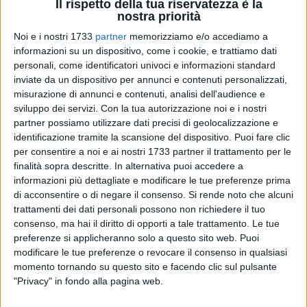
Il rispetto della tua riservatezza è la
nostra priorità
Noi e i nostri 1733
partner
memorizziamo e/o accediamo a
informazioni su un dispositivo, come i cookie, e trattiamo dati
personali, come identificatori univoci e informazioni standard
inviate da un dispositivo per annunci e contenuti personalizzati,
1
A cura di
misurazione di annunci e contenuti, analisi dell'audience e
MARCO RANA
sviluppo dei servizi.
Con la tua autorizzazione noi e i nostri
partner possiamo utilizzare dati precisi di geolocalizzazione e
identificazione tramite la scansione del dispositivo. Puoi fare clic
Il quindicesimo turno del campionato di Eccellenza Pugliese,
per consentire a noi e ai nostri 1733 partner il trattamento per le
in programma domenica 16 novembre, propone un doppio
finalità sopra descritte. In alternativa puoi accedere a
confronto sull'asse Bisceglie-Salento. Il Bisceglie Calcio
informazioni più dettagliate e modificare le tue preferenze prima
attende tra le mura amiche del "Ventura" l'ostico Brilla
di acconsentire o di negare il consenso.
Si rende noto che alcuni
trattamenti dei dati personali possono non richiedere il tuo
Campi, l'Unione Calcio sarà invece di scena in quel di
consenso, ma hai il diritto di opporti a tale trattamento. Le tue
Gallipoli con l'obiettivo di riscattare il brutto ko interno
preferenze si applicheranno solo a questo sito web. Puoi
rimediato nell'ultimo turno per mano del Novoli.
modificare le tue preferenze o revocare il consenso in qualsiasi
momento tornando su questo sito e facendo clic sul pulsante
Momento positivo per il
Bisceglie Calcio
di mister Di Meo,
"Privacy" in fondo alla pagina web.
reduce da due successi consecutivi e pienamente in corsa