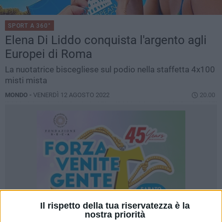
SPORT A 360°
Elena Di Liddo conquista l'argento agli
Europei di Roma
La nuotatrice biscegliese sul podio nella staffetta 4x100
misti mista
MONDO -
VENERDÌ 12 AGOSTO 2022
20.00
Il rispetto della tua riservatezza è la
nostra priorità