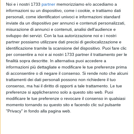
Noi e i nostri 1733
partner
memorizziamo e/o accediamo a
informazioni su un dispositivo, come i cookie, e trattiamo dati
personali, come identificatori univoci e informazioni standard
4927
inviate da un dispositivo per annunci e contenuti personalizzati,
misurazione di annunci e contenuti, analisi dell'audience e
sviluppo dei servizi.
Con la tua autorizzazione noi e i nostri
partner possiamo utilizzare dati precisi di geolocalizzazione e
Una grandissima prestazione di squadra e la biscegliese ha
identificazione tramite la scansione del dispositivo. Puoi fare clic
dato, come sempre, il suo importante contributo. Elena Di
per consentire a noi e ai nostri 1733 partner il trattamento per le
Liddo ha conquistato la prima medaglia ai campionati
finalità sopra descritte. In alternativa puoi accedere a
europei di nuoto al Foro Italico di Roma: si tratta di un
informazioni più dettagliate e modificare le tue preferenze prima
argento nella staffetta 4x100 metri misti mista. Tanta
di acconsentire o di negare il consenso.
Si rende noto che alcuni
soddisfazione per la biscegliese, insieme ai compagni
trattamenti dei dati personali possono non richiedere il tuo
consenso, ma hai il diritto di opporti a tale trattamento. Le tue
Thomas Ceccon, Nicolò Martinenghi e Silvia Di Pietro, che
preferenze si applicheranno solo a questo sito web. Puoi
sono saliti sul podio dietro soltanto ai Paesi Bassi e davanti
modificare le tue preferenze o revocare il consenso in qualsiasi
alla Gran Bretagna.
momento tornando su questo sito e facendo clic sul pulsante
"Privacy" in fondo alla pagina web.
Dopo le due prime frazioni da parte degli uomini, con l'Italia
che ha subito messo la testa avanti, la 28enne pugliese è
riuscita a nuotare sotto i 58"50, permettendo al team di