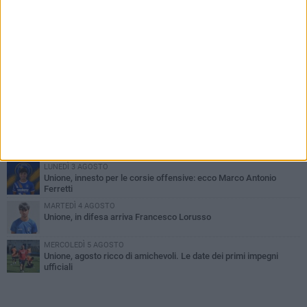
PIÙ LETTI QUESTA SETTIMANA
GIOVEDÌ 6 AGOSTO
Bisceglie inserito nel girone H: ecco tutte le avversarie
LUNEDÌ 3 AGOSTO
Simone Franceschi, una solida certezza per la Star Volley
Bisceglie
MERCOLEDÌ 5 AGOSTO
Il Bisceglie si rafforza con Mikel Opoola e Pierluigi Lagonigro
LUNEDÌ 3 AGOSTO
Unione, innesto per le corsie offensive: ecco Marco Antonio
Ferretti
MARTEDÌ 4 AGOSTO
Unione, in difesa arriva Francesco Lorusso
MERCOLEDÌ 5 AGOSTO
Unione, agosto ricco di amichevoli. Le date dei primi impegni
ufficiali