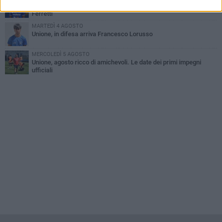
Unione, innesto per le corsie offensive: ecco Marco Antonio
Ferretti
MARTEDÌ 4 AGOSTO
Unione, in difesa arriva Francesco Lorusso
MERCOLEDÌ 5 AGOSTO
Unione, agosto ricco di amichevoli. Le date dei primi impegni
ufficiali