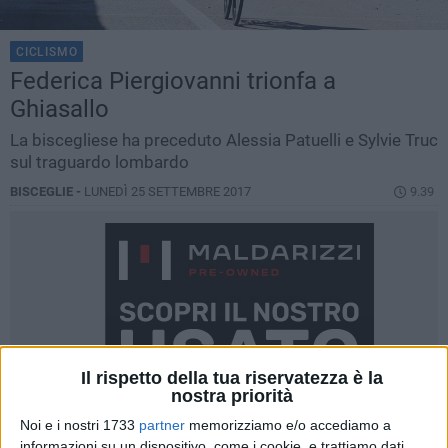
CICLISMO
Federica Piergiovanni trionfa a
Ghiasallo
La biscegliese ha preceduto Alessia Patuelli e Sylvie Truc
sul traguardo lombardo
BISCEGLIE -
LUNEDÌ 25 SETTEMBRE 2017
9.39
Il rispetto della tua riservatezza è la
nostra priorità
Noi e i nostri 1733
partner
memorizziamo e/o accediamo a
informazioni su un dispositivo, come i cookie, e trattiamo dati