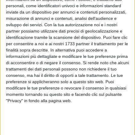
personali, come identificatori univoci e informazioni standard
inviate da un dispositivo per annunci e contenuti personalizzati,
misurazione di annunci e contenuti, analisi dell'audience e
125
A cura di
sviluppo dei servizi.
Con la tua autorizzazione noi e i nostri
CRISTINA SCARASCIULLO
partner possiamo utilizzare dati precisi di geolocalizzazione e
identificazione tramite la scansione del dispositivo. Puoi fare clic
per consentire a noi e ai nostri 1733 partner il trattamento per le
Ancora un'affermazione per Federica Piergiovanni, ciclista in
finalità sopra descritte. In alternativa puoi accedere a
forza al team toscano Inpa San Vincenzo.
informazioni più dettagliate e modificare le tue preferenze prima
di acconsentire o di negare il consenso.
Si rende noto che alcuni
trattamenti dei dati personali possono non richiedere il tuo
Nella 14ª edizione della Cesano–Ghisallo la biscegliese ha
consenso, ma hai il diritto di opporti a tale trattamento. Le tue
tagliato il traguardo in solitaria, dopo aver attaccato fin dal
preferenze si applicheranno solo a questo sito web. Puoi
primo chilometro e aver fatto selezione tra le avversarie.
modificare le tue preferenze o revocare il consenso in qualsiasi
momento tornando su questo sito e facendo clic sul pulsante
L'azione decisiva all'inizio dell'ultima salita, sulla quale è
"Privacy" in fondo alla pagina web.
riuscita ad aumentare il suo vantaggio nei confronti del
gruppo delle inseguitrici.
Federica Piergiovanni ha rifilato 54 secondi ad Alessia