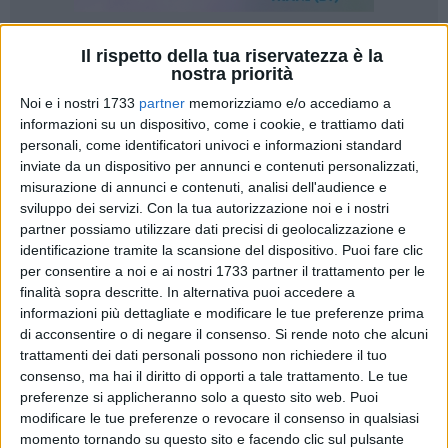
Il rispetto della tua riservatezza è la
1
nostra priorità
Noi e i nostri 1733
partner
memorizziamo e/o accediamo a
informazioni su un dispositivo, come i cookie, e trattiamo dati
Continuare a vincere per dare ulteriore vigore alla scalata. È il
personali, come identificatori univoci e informazioni standard
compito dei Lions Bisceglie, chiamati alla sfida "interna" con
inviate da un dispositivo per annunci e contenuti personalizzati,
la Pallacanestro Jesi in programma domenica 8 febbraio
misurazione di annunci e contenuti, analisi dell'audience e
sulle tavole del PalaPanunzio di Molfetta. Palla a due
sviluppo dei servizi.
Con la tua autorizzazione noi e i nostri
posticipata alle ore 19:30 per esigenze legate alla
partner possiamo utilizzare dati precisi di geolocalizzazione e
identificazione tramite la scansione del dispositivo. Puoi fare clic
disponibilità dell'impianto. Un'opportunità propizia per
per consentire a noi e ai nostri 1733 partner il trattamento per le
riscattare la sconfitta del confronto d'andata (89-77), a
finalità sopra descritte. In alternativa puoi accedere a
seguito della quale il collettivo di coach Vito Console ha
informazioni più dettagliate e modificare le tue preferenze prima
vinto ben dodici delle successive tredici partite disputate.
di acconsentire o di negare il consenso.
Si rende noto che alcuni
trattamenti dei dati personali possono non richiedere il tuo
I NERAZZURRI
consenso, ma hai il diritto di opporti a tale trattamento. Le tue
preferenze si applicheranno solo a questo sito web. Puoi
Il margine da recuperare rispetto al vertice della classifica
modificare le tue preferenze o revocare il consenso in qualsiasi
nella Division D di Serie B2 è sempre più contenuto e la
momento tornando su questo sito e facendo clic sul pulsante