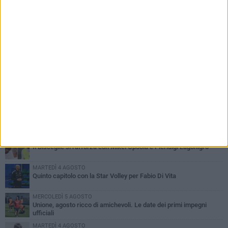
PIÙ LETTI QUESTA SETTIMANA
GIOVEDÌ 6 AGOSTO
Bisceglie inserito nel girone H: ecco tutte le avversarie
MERCOLEDÌ 5 AGOSTO
Il Bisceglie si rafforza con Mikel Opoola e Pierluigi Lagonigro
MARTEDÌ 4 AGOSTO
Quinto capitolo con la Star Volley per Fabio Di Vita
MERCOLEDÌ 5 AGOSTO
Unione, agosto ricco di amichevoli. Le date dei primi impegni
ufficiali
MARTEDÌ 4 AGOSTO