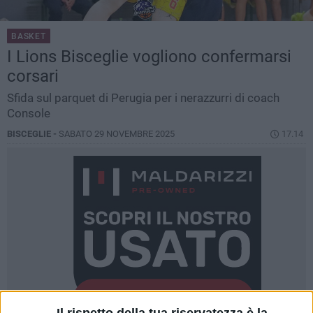
BASKET
I Lions Bisceglie vogliono confermarsi
corsari
Sfida sul parquet di Perugia per i nerazzurri di coach
Console
BISCEGLIE -
SABATO 29 NOVEMBRE 2025
17.14