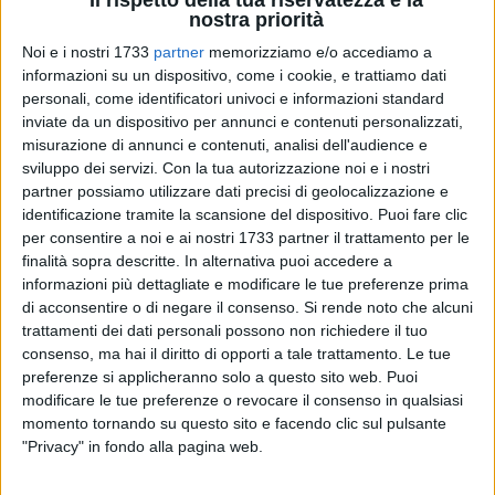
Il rispetto della tua riservatezza è la
nostra priorità
Noi e i nostri 1733
partner
memorizziamo e/o accediamo a
10
informazioni su un dispositivo, come i cookie, e trattiamo dati
personali, come identificatori univoci e informazioni standard
inviate da un dispositivo per annunci e contenuti personalizzati,
misurazione di annunci e contenuti, analisi dell'audience e
Rotto il ghiaccio del primo successo esterno, i Lions
sviluppo dei servizi.
Con la tua autorizzazione noi e i nostri
Bisceglie intendono prenderci gusto. Di nuovo in Umbria,
partner possiamo utilizzare dati precisi di geolocalizzazione e
questa volta a Perugia, per il faccia a faccia con Valdiceppo
identificazione tramite la scansione del dispositivo. Puoi fare clic
per consentire a noi e ai nostri 1733 partner il trattamento per le
in programma domenica 30 novembre: palla a due fissata
finalità sopra descritte. In alternativa puoi accedere a
per le ore 18. L'obiettivo è chiaro: ripetere il blitz già compiuto
informazioni più dettagliate e modificare le tue preferenze prima
a Gualdo per salire ulteriormente in classifica nel girone D
di acconsentire o di negare il consenso.
Si rende noto che alcuni
del campionato di Serie B2.
trattamenti dei dati personali possono non richiedere il tuo
consenso, ma hai il diritto di opporti a tale trattamento. Le tue
I NERAZZURRI
preferenze si applicheranno solo a questo sito web. Puoi
modificare le tue preferenze o revocare il consenso in qualsiasi
I ragazzi di coach Vito Console hanno fornito conferme
momento tornando su questo sito e facendo clic sul pulsante
molto confortanti in termini di solidità fra le mura "amiche"
"Privacy" in fondo alla pagina web.
del PalaPanunzio (cinque vittorie) e ora mirano a mantenere