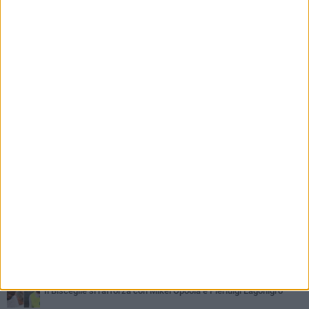
PIÙ LETTI QUESTA SETTIMANA
GIOVEDÌ 6 AGOSTO
Bisceglie inserito nel girone H: ecco tutte le avversarie
LUNEDÌ 3 AGOSTO
Simone Franceschi, una solida certezza per la Star Volley
Bisceglie
MERCOLEDÌ 5 AGOSTO
Il Bisceglie si rafforza con Mikel Opoola e Pierluigi Lagonigro