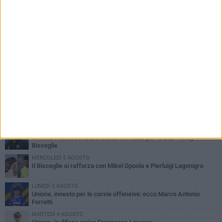
PIÙ LETTI QUESTA SETTIMANA
GIOVEDÌ 6 AGOSTO
Bisceglie inserito nel girone H: ecco tutte le avversarie
LUNEDÌ 3 AGOSTO
Simone Franceschi, una solida certezza per la Star Volley
Bisceglie
MERCOLEDÌ 5 AGOSTO
Il Bisceglie si rafforza con Mikel Opoola e Pierluigi Lagonigro
LUNEDÌ 3 AGOSTO
Unione, innesto per le corsie offensive: ecco Marco Antonio
Ferretti
MARTEDÌ 4 AGOSTO