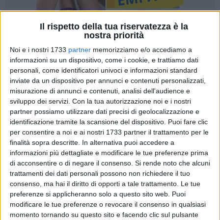
Il rispetto della tua riservatezza è la
nostra priorità
65
A cura di
Noi e i nostri 1733
partner
memorizziamo e/o accediamo a
ANTONIO LOPOPOLO
informazioni su un dispositivo, come i cookie, e trattiamo dati
personali, come identificatori univoci e informazioni standard
inviate da un dispositivo per annunci e contenuti personalizzati,
misurazione di annunci e contenuti, analisi dell'audience e
La nuova stagione giovanile del ciclismo biscegliese si è
sviluppo dei servizi.
Con la tua autorizzazione noi e i nostri
aperta con la Scuola di Ciclismo Ludobike Racing Team sul
partner possiamo utilizzare dati precisi di geolocalizzazione e
primo gradino del podio nella classifica a squadra nelle gare
identificazione tramite la scansione del dispositivo. Puoi fare clic
di Martina Franca, prima prova del trofeo Magna Grecia.
per consentire a noi e ai nostri 1733 partner il trattamento per le
finalità sopra descritte. In alternativa puoi accedere a
informazioni più dettagliate e modificare le tue preferenze prima
Nella categoria G2 si è distinto, giungendo primo al
di acconsentire o di negare il consenso.
Si rende noto che alcuni
traguardo,
Giuseppe Di Benedetto
che ha preceduto
trattamenti dei dati personali possono non richiedere il tuo
Giuseppe Marangi della Mmtb Martina ed Eligio Manigrasso
consenso, ma hai il diritto di opporti a tale trattamento. Le tue
del Gs Grottaglie.
preferenze si applicheranno solo a questo sito web. Puoi
modificare le tue preferenze o revocare il consenso in qualsiasi
Fra i G3 invece si è registrato l'ottimo quarto posto di
Mattia
momento tornando su questo sito e facendo clic sul pulsante