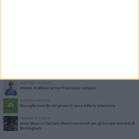
PIÙ LETTI QUESTA SETTIMANA
LUNEDÌ 3 AGOSTO
Simone Franceschi, una solida certezza per la Star Volley
Bisceglie
MERCOLEDÌ 5 AGOSTO
Il Bisceglie si rafforza con Mikel Opoola e Pierluigi Lagonigro
LUNEDÌ 3 AGOSTO
Unione, innesto per le corsie offensive: ecco Marco Antonio
Ferretti
MARTEDÌ 4 AGOSTO
Unione, in difesa arriva Francesco Lorusso
GIOVEDÌ 6 AGOSTO
Bisceglie inserito nel girone H: ecco tutte le avversarie
VENERDÌ 31 LUGLIO
Anna Musci e Carmelo Musci convocati per gli Europei assoluti di
Birmingham