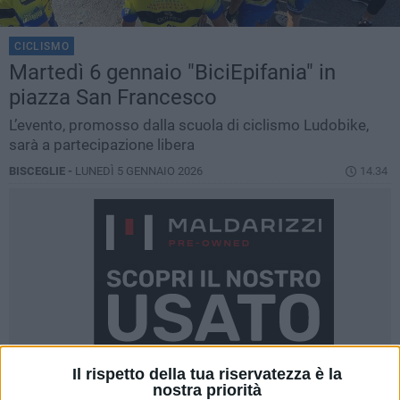
CICLISMO
Martedì 6 gennaio "BiciEpifania" in
piazza San Francesco
L’evento, promosso dalla scuola di ciclismo Ludobike,
sarà a partecipazione libera
BISCEGLIE -
LUNEDÌ 5 GENNAIO 2026
14.34
Il rispetto della tua riservatezza è la
nostra priorità