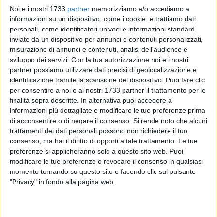
Noi e i nostri 1733
partner
memorizziamo e/o accediamo a
informazioni su un dispositivo, come i cookie, e trattiamo dati
personali, come identificatori univoci e informazioni standard
5
A cura di
inviate da un dispositivo per annunci e contenuti personalizzati,
ANTONIO LOPOPOLO
misurazione di annunci e contenuti, analisi dell'audience e
sviluppo dei servizi.
Con la tua autorizzazione noi e i nostri
partner possiamo utilizzare dati precisi di geolocalizzazione e
identificazione tramite la scansione del dispositivo. Puoi fare clic
Martedì 6 gennaio la scuola di ciclismo Ludobike ha
per consentire a noi e ai nostri 1733 partner il trattamento per le
organizzato una mattinata di sport dal titolo "La BiciEpifania
finalità sopra descritte. In alternativa puoi accedere a
e il mistero dei Re Magi", un evento pensato per coinvolgere
informazioni più dettagliate e modificare le tue preferenze prima
grandi e piccoli in un'atmosfera festosa e partecipativa.
di acconsentire o di negare il consenso.
Si rende noto che alcuni
trattamenti dei dati personali possono non richiedere il tuo
Il fulcro della giornata sarà in piazza San Francesco, punto
consenso, ma hai il diritto di opporti a tale trattamento. Le tue
preferenze si applicheranno solo a questo sito web. Puoi
di ritrovo fissato per le ore 8:45 e luogo di partenza e arrivo
modificare le tue preferenze o revocare il consenso in qualsiasi
di una biciclettata a partecipazione libera e gratuita che
momento tornando su questo sito e facendo clic sul pulsante
attraverserà alcune delle principali vie cittadine. Durante il
"Privacy" in fondo alla pagina web.
percorso è prevista anche una sosta presso la struttura
Universo Salute – Opera Don Uva, per un momento di
condivisione con gli ospiti della struttura.