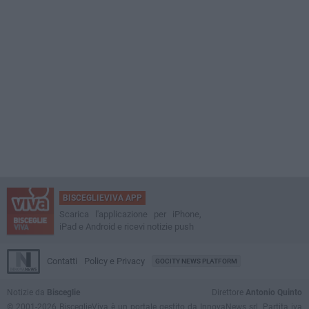
BISCEGLIEVIVA APP
Scarica l'applicazione per iPhone,
iPad e Android e ricevi notizie push
Contatti
Policy e Privacy
GOCITY NEWS PLATFORM
Notizie da
Bisceglie
Direttore
Antonio Quinto
© 2001-2026 BisceglieViva è un portale gestito da InnovaNews srl. Partita iva