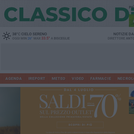
PI
38
°C
CIELO SERENO
NOTIZIE D
33.5°
OGGI MIN
26°
MAX
A
BISCEGLIE
DIRETTORE
ANTO
AGENDA
IREPORT
METEO
VIDEO
FARMACIE
NECROL