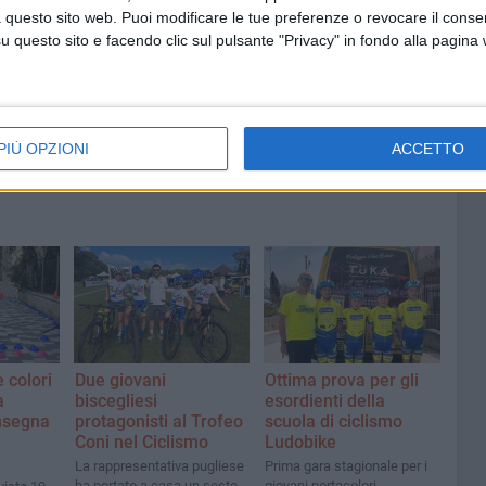
8 AGOSTO 2026
 questo sito web. Puoi modificare le tue preferenze o revocare il conse
fioso
Latitanti del clan Capriati
questo sito e facendo clic sul pulsante "Privacy" in fondo alla pagina
asolare
arrestati, le parole del colonnello
Massimiliano Galasso
PIÙ OPZIONI
ACCETTO
e colori
Due giovani
Ottima prova per gli
a
biscegliesi
esordienti della
insegna
protagonisti al Trofeo
scuola di ciclismo
Coni nel Ciclismo
Ludobike
La rappresentativa pugliese
Prima gara stagionale per i
ha portato a casa un sesto
giovani portacolori