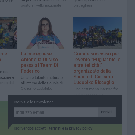
isto 19
posto a livello nazionale
biscegliesi
rile
La biscegliese
Grande successo per
a
Antonella Di Niso
l’evento “Puglia: bici e
passa al Team Di
altre felicità!”
Federico
organizzato dalla
a tra
Scuola di Ciclismo
vazione e
Un altro talento maturato
Ludobike Bisceglie
mondo del
all'interno della Scuola di
Ciclismo Ludobike
Fine settimana intenso fra
inclusione sociale,
informazione e sano
Iscriviti alla Newsletter
divertimento per i bambini
Iscriviti
Iscrivendoti accetti i
termini
e la
privacy policy