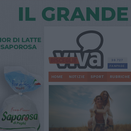
30.727
FANPAGE
HOME
NOTIZIE
SPORT
RUBRICHE