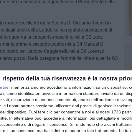
 da Piero Loconsolo ad aggiudicarsi il Primo Posto nella
o in modo eccellente dalla Scuola Di Ciclismo Team Go
e degli atleti della Ludobike ha regalato prestazioni di
quanto riguarda la categoria maschile: nella G2 Luca
ivamente primo e secondo posto; nella G4 Manuel Di
do posto per Jacopo Caggianelli, nella G6 Lorenzo
terzo posto. Nella categoria femminile: vittoria per la G3
l rispetto della tua riservatezza è la nostra prior
 giusto - ha detto Piero Loconsolo -. Il risultato più
ci, aldilà del proprio risultato personale, il "mettersi in
artner
memorizziamo e/o accediamo a informazioni su un dispositivo, c
 se il ciclismo può sembrare uno sport individuale, a
ali, come identificatori univoci e informazioni standard inviate da un di
zzati, misurazione di annunci e contenuti, analisi dell'audience e svilupp
ividere il tempo libero in un ambiente gioioso, a misura di
i e i nostri partner possiamo utilizzare dati precisi di geolocalizzazione 
senza alcuna pressione».
del dispositivo. Puoi fare clic per consentire a noi e ai nostri 1733 partn
critte. In alternativa puoi accedere a informazioni più dettagliate e modif
 TEAM
acconsentire o di negare il consenso.
Si rende noto che alcuni trattamen
e il tuo consenso, ma hai il diritto di opporti a tale trattamento. Le tue