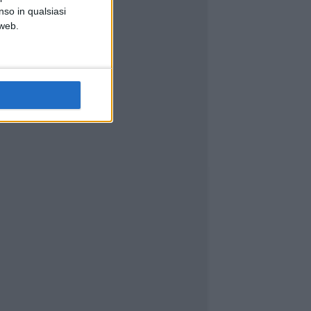
nso in qualsiasi
 web.