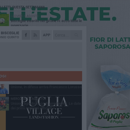
Ù LETTI QUESTA SETTIMANA
GIOVEDÌ 6 AGOSTO
Bisceglie inserito nel girone H: ecco tutte le
avversarie
A
BISCEGLIE
LUNEDÌ 3 AGOSTO
APP
Simone Franceschi, una solida certezza
NIO QUINTO
per la Star Volley Bisceglie
MERCOLEDÌ 5 AGOSTO
Il Bisceglie si rafforza con Mikel Opoola e
Pierluigi Lagonigro
LUNEDÌ 3 AGOSTO
Unione, innesto per le corsie offensive:
ecco Marco Antonio Ferretti
OGI
MARTEDÌ 4 AGOSTO
Unione, in difesa arriva Francesco Lorusso
MERCOLEDÌ 5 AGOSTO
Unione, agosto ricco di amichevoli. Le date
dei primi impegni ufficiali