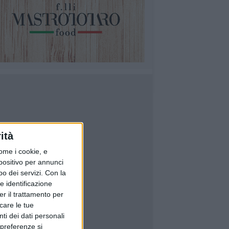
ità
ome i cookie, e
spositivo per annunci
o dei servizi.
Con la
e identificazione
er il trattamento per
icare le tue
ti dei dati personali
 preferenze si