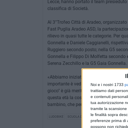
Lecce, hanno portato il team presieduto
classifica di Società.
Al 3°Trofeo Città di Aradeo, organizzat
Fast Puglia Aradeo ASD, la partecipazion
rilievo in quasi tutte le categorie. Per 
Gonnella e Daniele Caggianelli, rispett
Ruggiero secondo posto; nella G5 secon
Gonnella e Filippo Di Molfetta secondo e 
Serena Zecchillo e la G5 Gaia Gonnella.
I
«Abbiamo iniziato la stagione con il piede
importante è vedere i bambini sereni e feli
Noi e i nostri 1733
p
gioco" è già meritevole di plauso. Anche
trattiamo dati person
e contenuti personali
questa età la cosa più importante è cond
tua autorizzazione no
bambino, che permetta loro di crescere 
tramite la scansione 
le finalità sopra des
LUDOBIKE
SCUOLA DI CICLISMO LUDOBIKE RACING
preferenze prima di 
possono non richieder