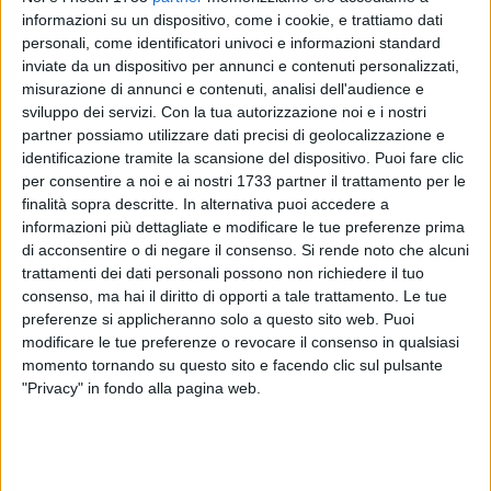
informazioni su un dispositivo, come i cookie, e trattiamo dati
personali, come identificatori univoci e informazioni standard
inviate da un dispositivo per annunci e contenuti personalizzati,
misurazione di annunci e contenuti, analisi dell'audience e
45
sviluppo dei servizi.
Con la tua autorizzazione noi e i nostri
partner possiamo utilizzare dati precisi di geolocalizzazione e
identificazione tramite la scansione del dispositivo. Puoi fare clic
per consentire a noi e ai nostri 1733 partner il trattamento per le
Nuova trasferta in provincia di Lecce, precisamente a Lequile
finalità sopra descritte. In alternativa puoi accedere a
per il Team di Piero Loconsolo che il 25 maggio sarà
informazioni più dettagliate e modificare le tue preferenze prima
impegnato con il Tecnico Federale Giovanni Giuliese nella
di acconsentire o di negare il consenso.
Si rende noto che alcuni
gara "Sognando il Pirata" Crosscountry giovanile, gara
trattamenti dei dati personali possono non richiedere il tuo
organizzata dalla A.S.D. Salis Bike.
consenso, ma hai il diritto di opporti a tale trattamento. Le tue
preferenze si applicheranno solo a questo sito web. Puoi
modificare le tue preferenze o revocare il consenso in qualsiasi
Domenica 26 maggio appuntamento al Casale di Zappino,
momento tornando su questo sito e facendo clic sul pulsante
durante l'evento "Merenda nell'Oliveta" ci sarà la possibilità
"Privacy" in fondo alla pagina web.
di effettuare un percorso in bicicletta ed eventualmente
chiedere informazioni per la programmazione dei nostri corsi
estivi di ciclismo.