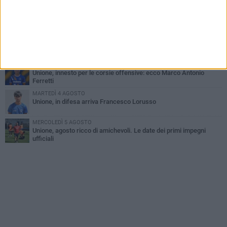
LUNEDÌ 3 AGOSTO
Simone Franceschi, una solida certezza per la Star Volley
Bisceglie
MERCOLEDÌ 5 AGOSTO
Il Bisceglie si rafforza con Mikel Opoola e Pierluigi Lagonigro
LUNEDÌ 3 AGOSTO
Unione, innesto per le corsie offensive: ecco Marco Antonio
Ferretti
MARTEDÌ 4 AGOSTO
Unione, in difesa arriva Francesco Lorusso
MERCOLEDÌ 5 AGOSTO
Unione, agosto ricco di amichevoli. Le date dei primi impegni
ufficiali