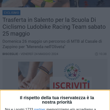
CICLISMO
Trasferta in Salento per la Scuola Di
Ciclismo Ludobike Racing Team sabato
25 maggio
Domenica 26 maggio un percorso di MTB al Casale di
Zappino per "Merenda nell'Oliveta"
BISCEGLIE -
VENERDÌ 24 MAGGIO 2024
10.38
Il rispetto della tua riservatezza è la
nostra priorità
Noi e i nostri 1733
partner
memorizziamo e/o accediamo a