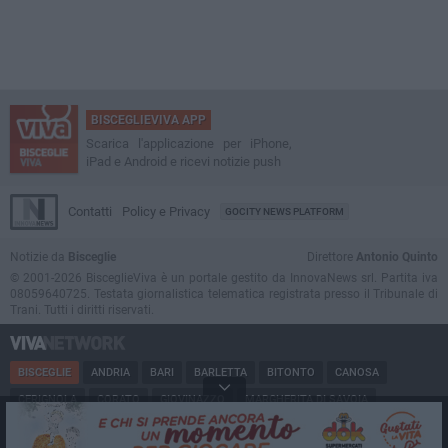
BISCEGLIEVIVA APP
Scarica l'applicazione per iPhone,
iPad e Android e ricevi notizie push
Contatti
Policy e Privacy
GOCITY NEWS PLATFORM
Notizie da
Bisceglie
Direttore
Antonio Quinto
© 2001-2026 BisceglieViva è un portale gestito da InnovaNews srl. Partita iva
08059640725. Testata giornalistica telematica registrata presso il Tribunale di
Trani. Tutti i diritti riservati.
BISCEGLIE
ANDRIA
BARI
BARLETTA
BITONTO
CANOSA
CERIGNOLA
CORATO
GIOVINAZZO
MARGHERITA DI SAVOIA
MINERVINO
MODUGNO
MOLFETTA
PUGLIA
RUVO