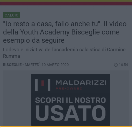
CALCIO
"Io resto a casa, fallo anche tu". Il video
della Youth Academy Bisceglie come
esempio da seguire
Lodevole iniziativa dell'accademia calcistica di Carmine
Rumma
BISCEGLIE -
MARTEDÌ 10 MARZO 2020
16.54