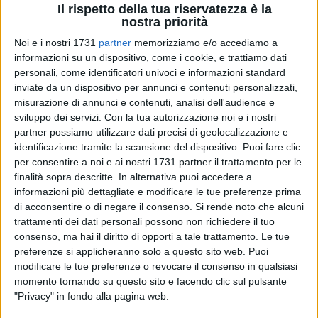
Il rispetto della tua riservatezza è la
nostra priorità
Noi e i nostri 1731
partner
memorizziamo e/o accediamo a
informazioni su un dispositivo, come i cookie, e trattiamo dati
26
personali, come identificatori univoci e informazioni standard
inviate da un dispositivo per annunci e contenuti personalizzati,
misurazione di annunci e contenuti, analisi dell'audience e
sviluppo dei servizi.
Con la tua autorizzazione noi e i nostri
I componenti della Youth Academy Bisceglie insieme per
partner possiamo utilizzare dati precisi di geolocalizzazione e
combattere il Coronavirus. E miglior soluzione è quella di
identificazione tramite la scansione del dispositivo. Puoi fare clic
rappresentare il più fulgido esempio per tutti coloro che
per consentire a noi e ai nostri 1731 partner il trattamento per le
stanno vivendo questo momento di difficoltà, facilmente
finalità sopra descritte. In alternativa puoi accedere a
superabile se si va insieme verso un'unica direzione.
informazioni più dettagliate e modificare le tue preferenze prima
di acconsentire o di negare il consenso.
Si rende noto che alcuni
trattamenti dei dati personali possono non richiedere il tuo
Restare a casa, cautelarsi per evitare contagi e per tutelarsi, è
consenso, ma hai il diritto di opporti a tale trattamento. Le tue
il primo obiettivo fondamentale e per questo motivo che
preferenze si applicheranno solo a questo sito web. Puoi
l'Accademia calcistica presieduta da Carmine Rumma ha
modificare le tue preferenze o revocare il consenso in qualsiasi
pubblicato sulla propria pagina ufficiale un video in cui tutti i
momento tornando su questo sito e facendo clic sul pulsante
piccoli atleti e lo staff tecnico invitano amici, appassionati di
"Privacy" in fondo alla pagina web.
calcio e la collettività intera ad evitare situazione spiacevoli