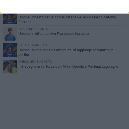
Simone Franceschi, una solida certezza per la Star Volley
Bisceglie
LUNEDÌ 3 AGOSTO
Unione, innesto per le corsie offensive: ecco Marco Antonio
Ferretti
MARTEDÌ 4 AGOSTO
Unione, in difesa arriva Francesco Lorusso
SABATO 1 AGOSTO
Unione, Michelangelo Lamanuzzi si aggiunge al reparto dei
portieri
MERCOLEDÌ 5 AGOSTO
Il Bisceglie si rafforza con Mikel Opoola e Pierluigi Lagonigro