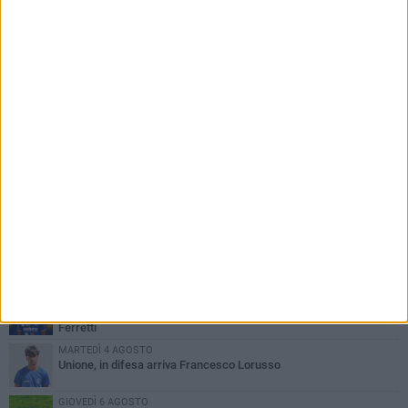
PIÙ LETTI QUESTA SETTIMANA
LUNEDÌ 3 AGOSTO
Simone Franceschi, una solida certezza per la Star Volley
Bisceglie
MERCOLEDÌ 5 AGOSTO
Il Bisceglie si rafforza con Mikel Opoola e Pierluigi Lagonigro
LUNEDÌ 3 AGOSTO
Unione, innesto per le corsie offensive: ecco Marco Antonio
Ferretti
MARTEDÌ 4 AGOSTO
Unione, in difesa arriva Francesco Lorusso
GIOVEDÌ 6 AGOSTO