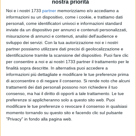
nostra priorità
Noi e i nostri 1733
partner
memorizziamo e/o accediamo a
informazioni su un dispositivo, come i cookie, e trattiamo dati
personali, come identificatori univoci e informazioni standard
inviate da un dispositivo per annunci e contenuti personalizzati,
misurazione di annunci e contenuti, analisi dell'audience e
sviluppo dei servizi.
Con la tua autorizzazione noi e i nostri
partner possiamo utilizzare dati precisi di geolocalizzazione e
L'Unione Calcio Bisceglie raccoglie un'altra vittoria nel
identificazione tramite la scansione del dispositivo. Puoi fare clic
proprio percorso di test match, superando per 3-1 la Virtus
per consentire a noi e ai nostri 1733 partner il trattamento per le
Palese in un test pre-campionato. Un segnale incoraggiante
finalità sopra descritte. In alternativa puoi accedere a
per la squadra di mister Rumma, che continua così il ciclo di
informazioni più dettagliate e modificare le tue preferenze prima
avvicinamento all'esordio nel prossimo campionato di
di acconsentire o di negare il consenso.
Si rende noto che alcuni
Eccellenza con buone indicazioni e un bilancio
trattamenti dei dati personali possono non richiedere il tuo
consenso, ma hai il diritto di opporti a tale trattamento. Le tue
complessivamente positivo.
preferenze si applicheranno solo a questo sito web. Puoi
modificare le tue preferenze o revocare il consenso in qualsiasi
Gli azzurri impiegano qualche minuto per trovare ritmo
momento tornando su questo sito e facendo clic sul pulsante
contro un avversario ordinato e propositivo, ma al 18'
"Privacy" in fondo alla pagina web.
passano in vantaggio con Saani, rapido a ribadire in rete da
due passi un pallone deviato da un difensore ospite. Al 28'