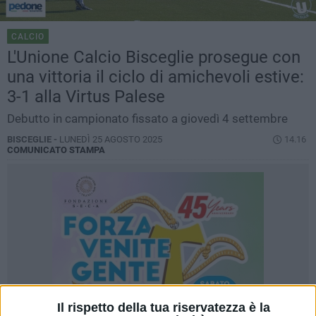
CALCIO
L'Unione Calcio Bisceglie prosegue con
una vittoria il ciclo di amichevoli estive:
3-1 alla Virtus Palese
Debutto in campionato fissato a giovedì 4 settembre
BISCEGLIE -
LUNEDÌ 25 AGOSTO 2025
14.16
COMUNICATO STAMPA
Il rispetto della tua riservatezza è la