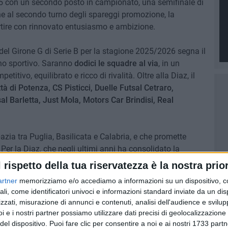
 con un secondo posto in campionato, una semifinale di
one al secondo turno degli spareggi promozione, la
rtire con rinnovato entusiasmo e ambizione.
del Girone G di Serie B per la stagione 2025/2026 segna il
no sportivo. Saranno
dodici le squadre al via
, in un
ivo, equilibrato e ricco di rivalità. Oltre alla Diaz, il
tà di Potenza, CS Pisticci, Duelle Futsal Cetraro,
l Barletta, Just Mola, Motors Car Brindisi, Real
zia tra Puglia, Basilicata e Calabria, e che promette
 Per la Diaz, che negli ultimi anni ha consolidato la
ia, si tratta di un banco di prova importante: confermare il
l rispetto della tua riservatezza è la nostra prior
provare a fare un ulteriore salto di qualità.
artner
memorizziamo e/o accediamo a informazioni su un dispositivo, c
ali, come identificatori univoci e informazioni standard inviate da un di
ossatura dell'ultimo campionato e un progetto tecnico
zzati, misurazione di annunci e contenuti, analisi dell'audience e svilupp
residente
Giuseppe Cortellino
si candida ancora una volta
i e i nostri partner possiamo utilizzare dati precisi di geolocalizzazione 
e. Il campo, come sempre, sarà l'unico giudice, ma
del dispositivo. Puoi fare clic per consentire a noi e ai nostri 1733 partn