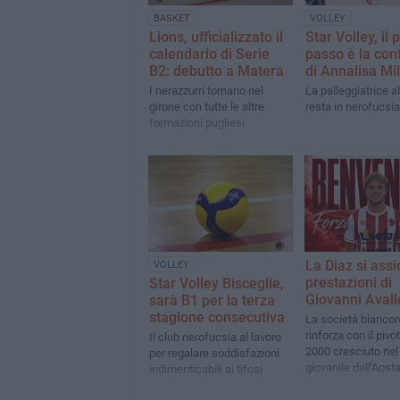
BASKET
VOLLEY
Lions, ufficializzato il
Star Volley, il 
calendario di Serie
passo è la co
B2: debutto a Matera
di Annalisa Mi
I nerazzurri tornano nel
La palleggiatrice 
girone con tutte le altre
resta in nerofucsia
formazioni pugliesi
La Diaz si assi
VOLLEY
prestazioni di
Star Volley Bisceglie,
Giovanni Aval
sarà B1 per la terza
stagione consecutiva
La società biancor
rinforza con il pivo
Il club nerofucsia al lavoro
2000 cresciuto nel
per regalare soddisfazioni
giovanile dell'Aost
indimenticabili ai tifosi