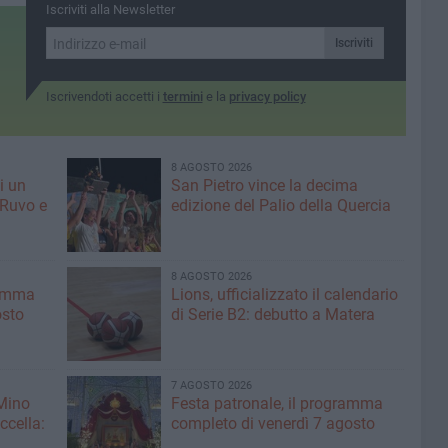
neopromossa con grande
Iscriviti alla Newsletter
rispetto per la categoria»
Iscriviti
Iscrivendoti accetti i
termini
e la
privacy policy
8 AGOSTO 2026
i un
San Pietro vince la decima
 Ruvo e
edizione del Palio della Quercia
8 AGOSTO 2026
ramma
Lions, ufficializzato il calendario
osto
di Serie B2: debutto a Matera
7 AGOSTO 2026
 Mino
Festa patronale, il programma
ccella:
completo di venerdì 7 agosto