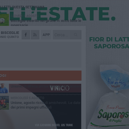
Ù LETTI QUESTA SETTIMANA
GIOVEDÌ 6 AGOSTO
Bisceglie inserito nel girone H: ecco tutte le
avversarie
A
BISCEGLIE
LUNEDÌ 3 AGOSTO
APP
Simone Franceschi, una solida certezza
NIO QUINTO
per la Star Volley Bisceglie
MERCOLEDÌ 5 AGOSTO
Il Bisceglie si rafforza con Mikel Opoola e
Pierluigi Lagonigro
LUNEDÌ 3 AGOSTO
Unione, innesto per le corsie offensive:
ecco Marco Antonio Ferretti
OGI
MARTEDÌ 4 AGOSTO
Unione, in difesa arriva Francesco Lorusso
MERCOLEDÌ 5 AGOSTO
Unione, agosto ricco di amichevoli. Le date
dei primi impegni ufficiali