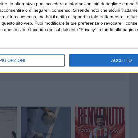
tagione sta per cominciare, e la Diaz vuole farsi trovare
critte. In alternativa puoi accedere a informazioni più dettagliate e modif
acconsentire o di negare il consenso.
Si rende noto che alcuni trattamen
e il tuo consenso, ma hai il diritto di opporti a tale trattamento. Le tue
 questo sito web. Puoi modificare le tue preferenze o revocare il conse
questo sito e facendo clic sul pulsante "Privacy" in fondo alla pagina
8 AGOSTO 2026
fioso
Latitanti del clan Capriati
asolare
arrestati, le parole del colonnello
Massimiliano Galasso
PIÙ OPZIONI
ACCETTO