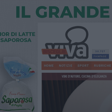
30.727
FANPAGE
HOME
NOTIZIE
SPORT
RUBRICHE