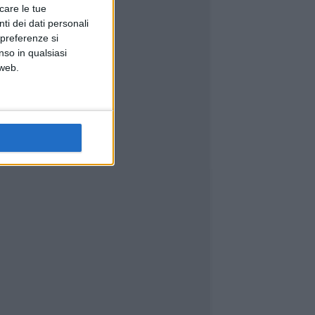
icare le tue
ti dei dati personali
 preferenze si
nso in qualsiasi
 web.