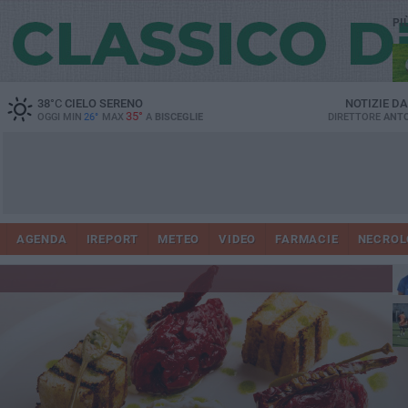
PI
38
°C
CIELO SERENO
NOTIZIE D
35°
OGGI MIN
26°
MAX
A
BISCEGLIE
DIRETTORE
ANTO
AGENDA
IREPORT
METEO
VIDEO
FARMACIE
NECROL