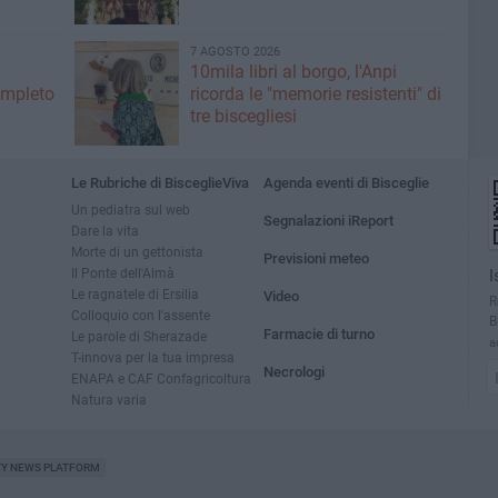
7 AGOSTO 2026
10mila libri al borgo, l'Anpi
ompleto
ricorda le "memorie resistenti" di
tre biscegliesi
Le Rubriche di BisceglieViva
Agenda eventi di Bisceglie
Un pediatra sul web
Segnalazioni iReport
Dare la vita
Morte di un gettonista
Previsioni meteo
Il Ponte dell'Almà
I
Le ragnatele di Ersilia
Video
R
Colloquio con l'assente
B
Farmacie di turno
Le parole di Sherazade
a
T-innova per la tua impresa
Necrologi
ENAPA e CAF Confagricoltura
Natura varia
TY NEWS PLATFORM