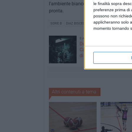
l'ambiente biancorosso è già carico: la s
le finalità sopra des
preferenze prima di 
pronta.
possono non richieder
applicheranno solo a
SERIE B
DIAZ BISCEGLIE
momento tornando su 
8 AGOSTO 2026
Due latitanti del clan ma
Capriati arrestati in un c
di Bisceglie
Altri contenuti a tema