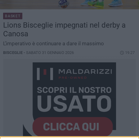
BASKET
Lions Bisceglie impegnati nel derby a
Canosa
L’imperativo è continuare a dare il massimo
BISCEGLIE -
SABATO 31 GENNAIO 2026
19.27