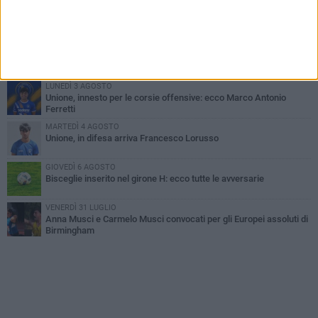
LUNEDÌ 3 AGOSTO
Simone Franceschi, una solida certezza per la Star Volley
Bisceglie
MERCOLEDÌ 5 AGOSTO
Il Bisceglie si rafforza con Mikel Opoola e Pierluigi Lagonigro
LUNEDÌ 3 AGOSTO
Unione, innesto per le corsie offensive: ecco Marco Antonio
Ferretti
MARTEDÌ 4 AGOSTO
Unione, in difesa arriva Francesco Lorusso
GIOVEDÌ 6 AGOSTO
Bisceglie inserito nel girone H: ecco tutte le avversarie
VENERDÌ 31 LUGLIO
Anna Musci e Carmelo Musci convocati per gli Europei assoluti di
Birmingham