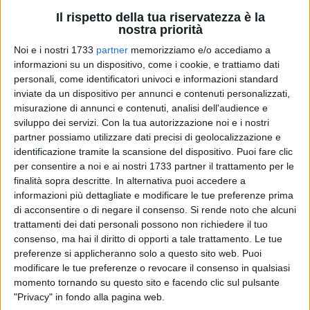
Il rispetto della tua riservatezza è la
nostra priorità
12
Noi e i nostri 1733
partner
memorizziamo e/o accediamo a
informazioni su un dispositivo, come i cookie, e trattiamo dati
personali, come identificatori univoci e informazioni standard
Incrocio tutto pugliese, l'unico del girone di ritorno. I Lions
inviate da un dispositivo per annunci e contenuti personalizzati,
Bisceglie saranno di scena sul parquet di Canosa per la più
misurazione di annunci e contenuti, analisi dell'audience e
breve trasferta della loro stagione. Palla a due alle ore 18 di
sviluppo dei servizi.
Con la tua autorizzazione noi e i nostri
domenica 1° febbraio per il derby della Bat, fra gli incontri
partner possiamo utilizzare dati precisi di geolocalizzazione e
più rilevanti della 18ª giornata nella Division D del
identificazione tramite la scansione del dispositivo. Puoi fare clic
per consentire a noi e ai nostri 1733 partner il trattamento per le
campionato di Serie B2.
finalità sopra descritte. In alternativa puoi accedere a
informazioni più dettagliate e modificare le tue preferenze prima
I NERAZZURRI
di acconsentire o di negare il consenso.
Si rende noto che alcuni
Mantenere l'altissimo livello di concentrazione che ha
trattamenti dei dati personali possono non richiedere il tuo
consenso, ma hai il diritto di opporti a tale trattamento. Le tue
permesso di confezionare un record di 13 affermazioni,
preferenze si applicheranno solo a questo sito web. Puoi
undici delle quali nelle ultime dodici esibizioni. È l'imperativo
modificare le tue preferenze o revocare il consenso in qualsiasi
per i ragazzi di coach Vito Console, perfettamente
momento tornando su questo sito e facendo clic sul pulsante
consapevoli delle insidie di un torneo nel quale non sono
"Privacy" in fondo alla pagina web.
contemplati compiti semplici e qualsiasi sfida riserva