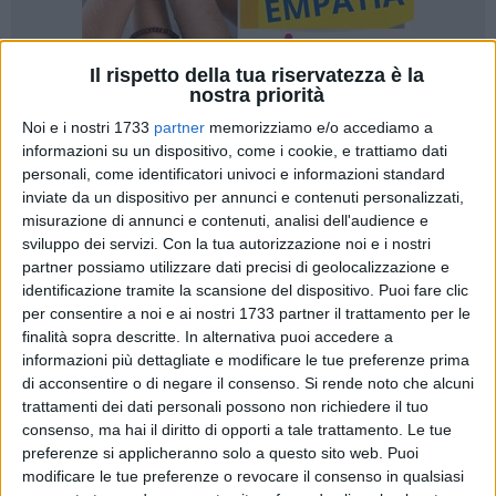
Il rispetto della tua riservatezza è la
nostra priorità
Noi e i nostri 1733
partner
memorizziamo e/o accediamo a
informazioni su un dispositivo, come i cookie, e trattiamo dati
personali, come identificatori univoci e informazioni standard
inviate da un dispositivo per annunci e contenuti personalizzati,
Un acuto di spessore, un segnale di vitalità importante a due
misurazione di annunci e contenuti, analisi dell'audience e
settimane dal via dei playoff. I Lions Bisceglie si sono
sviluppo dei servizi.
Con la tua autorizzazione noi e i nostri
imposti sul parquet della Vigor Matelica lasciandosi alle
partner possiamo utilizzare dati precisi di geolocalizzazione e
spalle un periodo di flessione caratterizzato da tre sconfitte
identificazione tramite la scansione del dispositivo. Puoi fare clic
consecutive che ne hanno condizionato il percorso.
per consentire a noi e ai nostri 1733 partner il trattamento per le
Nerazzurri certi del sesto posto nella griglia degli spareggi
finalità sopra descritte. In alternativa puoi accedere a
della Conference centro di Serie B2, che comprenderà le
informazioni più dettagliate e modificare le tue preferenze prima
di acconsentire o di negare il consenso.
Si rende noto che alcuni
compagini della Division D (quella in cui è inserito il team
trattamenti dei dati personali possono non richiedere il tuo
biscegliese) e le squadre della Division C. Una bella
consenso, ma hai il diritto di opporti a tale trattamento. Le tue
dimostrazione di forza al cospetto di avversari di alta
preferenze si applicheranno solo a questo sito web. Puoi
caratura, che fra le mura amiche erano stati sconfitti solo in
modificare le tue preferenze o revocare il consenso in qualsiasi
due circostanze nel corso della stagione.