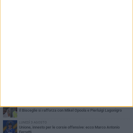
PIÙ LETTI QUESTA SETTIMANA
LUNEDÌ 3 AGOSTO
Simone Franceschi, una solida certezza per la Star Volley
Bisceglie
MERCOLEDÌ 5 AGOSTO
Il Bisceglie si rafforza con Mikel Opoola e Pierluigi Lagonigro
LUNEDÌ 3 AGOSTO
Unione, innesto per le corsie offensive: ecco Marco Antonio
Ferretti