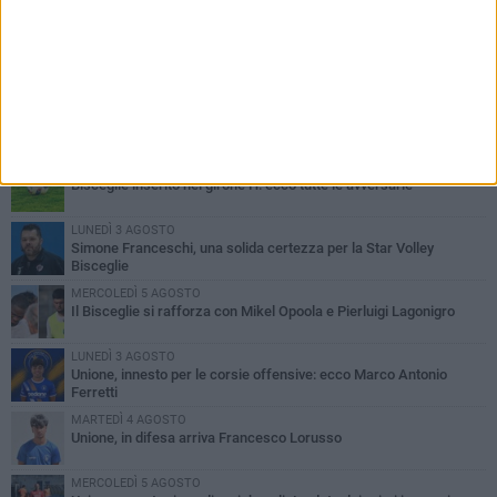
PIÙ LETTI QUESTA SETTIMANA
GIOVEDÌ 6 AGOSTO
Bisceglie inserito nel girone H: ecco tutte le avversarie
LUNEDÌ 3 AGOSTO
Simone Franceschi, una solida certezza per la Star Volley
Bisceglie
MERCOLEDÌ 5 AGOSTO
Il Bisceglie si rafforza con Mikel Opoola e Pierluigi Lagonigro
LUNEDÌ 3 AGOSTO
Unione, innesto per le corsie offensive: ecco Marco Antonio
Ferretti
MARTEDÌ 4 AGOSTO
Unione, in difesa arriva Francesco Lorusso
MERCOLEDÌ 5 AGOSTO