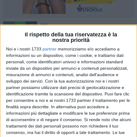
23
A cura di
VITO TROILO
Il rispetto della tua riservatezza è la
nostra priorità
Noi e i nostri 1733
partner
memorizziamo e/o accediamo a
informazioni su un dispositivo, come i cookie, e trattiamo dati
Una confortante dimostrazione di maturità. Successo
personali, come identificatori univoci e informazioni standard
pesante per i Lions Bisceglie, lucidi e implacabili nel piegare
inviate da un dispositivo per annunci e contenuti personalizzati,
un ostico Sant'Antimo. L'undicesima vittoria su tredici
misurazione di annunci e contenuti, analisi dell'audience e
incontri di campionato è frutto dell'ottimo lavoro svolto in
sviluppo dei servizi.
Con la tua autorizzazione noi e i nostri
difesa: un crescendo di applicazione ed intensità che nel
partner possiamo utilizzare dati precisi di geolocalizzazione e
quarto periodo ha permesso ai nerazzurri di
coach Nunzi
di
identificazione tramite la scansione del dispositivo. Puoi fare clic
limitare gli avversari, concedendo loro appena 7 punti.
per consentire a noi e ai nostri 1733 partner il trattamento per le
finalità sopra descritte. In alternativa puoi accedere a
informazioni più dettagliate e modificare le tue preferenze prima
Gara complicata: gli ospiti, a dispetto di una situazione di
di acconsentire o di negare il consenso.
Si rende noto che alcuni
classifica che non rende giustizia al valore dell'organico
trattamenti dei dati personali possono non richiedere il tuo
allestito, sono scattati meglio dai blocchi (0-7 al 3', 4-12 a
consenso, ma hai il diritto di opporti a tale trattamento. Le tue
metà prima frazione) e tenendo i ritmi bassi sono riusciti a