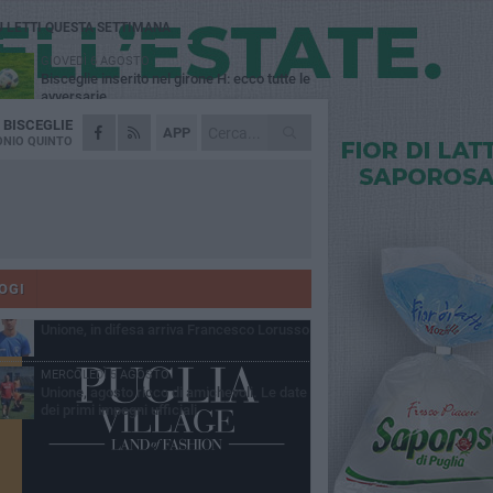
Ù LETTI QUESTA SETTIMANA
GIOVEDÌ 6 AGOSTO
Bisceglie inserito nel girone H: ecco tutte le
avversarie
A
BISCEGLIE
LUNEDÌ 3 AGOSTO
APP
Simone Franceschi, una solida certezza
NIO QUINTO
per la Star Volley Bisceglie
MERCOLEDÌ 5 AGOSTO
Il Bisceglie si rafforza con Mikel Opoola e
Pierluigi Lagonigro
LUNEDÌ 3 AGOSTO
Unione, innesto per le corsie offensive:
ecco Marco Antonio Ferretti
OGI
MARTEDÌ 4 AGOSTO
Unione, in difesa arriva Francesco Lorusso
MERCOLEDÌ 5 AGOSTO
Unione, agosto ricco di amichevoli. Le date
dei primi impegni ufficiali