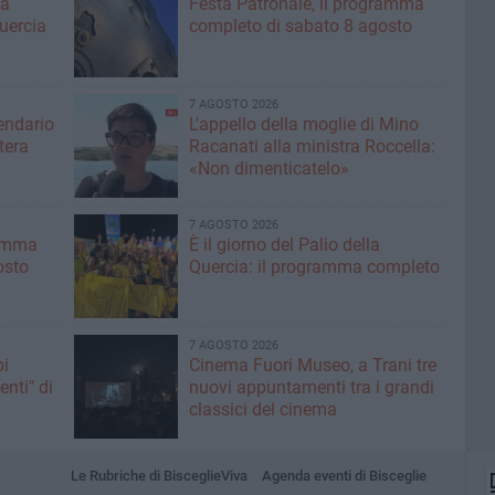
ma
Festa Patronale, il programma
Quercia
completo di sabato 8 agosto
7 AGOSTO 2026
lendario
L'appello della moglie di Mino
tera
Racanati alla ministra Roccella:
«Non dimenticatelo»
7 AGOSTO 2026
ramma
È il giorno del Palio della
osto
Quercia: il programma completo
7 AGOSTO 2026
pi
Cinema Fuori Museo, a Trani tre
enti" di
nuovi appuntamenti tra i grandi
classici del cinema
Le Rubriche di BisceglieViva
Agenda eventi di Bisceglie