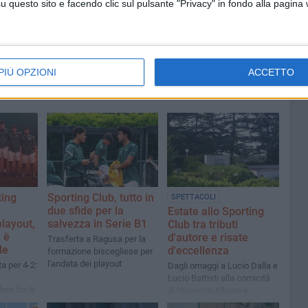
questo sito e facendo clic sul pulsante "Privacy" in fondo alla pagina
Massimiliano Galasso
PIÙ OPZIONI
ACCETTO
ting
Sporting Club, tutto in
SPETTACOLI
due sfide per la
Estate allo Sporting
playout,
salvezza in Serie B1
Club tra tributi
 è
d'autore e risate
Trasferta a Ragusa per la
le
d'eccellenza
formazione biscegliese per
l'andata dei playout
a per 4-2:
Dagli omaggi a Lucio Dalla e
Lucio Battisti alla comicità
ere fra le
di Vincenzo Albano e
itare la
Gianluca "Scintilla" Fubelli