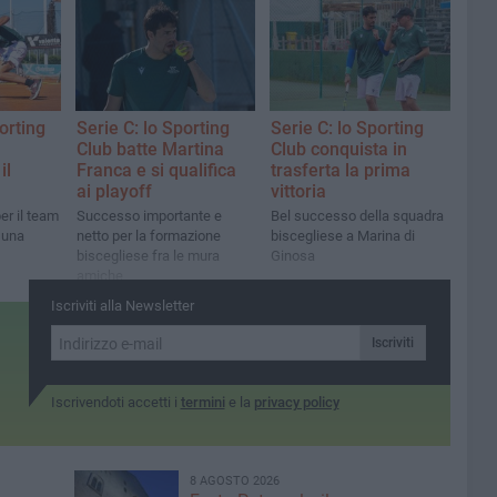
orting
Serie C: lo Sporting
Serie C: lo Sporting
Club batte Martina
Club conquista in
il
Franca e si qualifica
trasferta la prima
ai playoff
vittoria
er il team
Successo importante e
Bel successo della squadra
 una
netto per la formazione
biscegliese a Marina di
biscegliese fra le mura
Ginosa
amiche
Iscriviti alla Newsletter
Iscriviti
Iscrivendoti accetti i
termini
e la
privacy policy
8 AGOSTO 2026