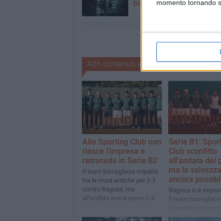
biscegliese
momento tornando su 
Altri contenuti a tema
Allo Sporting Club non
Serie B1: Spor
riesce l'impresa e
Club sconfitto
retrocede in Serie B2
all'andata dei 
ma la salvezza
Il team biscegliese impatta
ancora possibi
fra le mura amiche per 3-3
contro Ragusa, ma
Ragusa si è impost
all'andata aveva perso 2-4
il team biscegliese
chiamato a rispond
mura amiche per ev