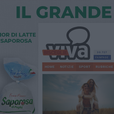
30.727
FANPAGE
HOME
NOTIZIE
SPORT
RUBRICHE