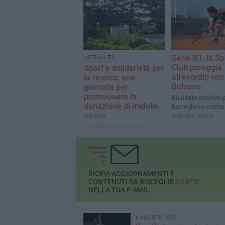
retrocessione
Serie B1, lo Sp
ATTUALITÀ
Club pareggia
Sport e solidarietà per
all'esordio con 
la ricerca: una
Bolzano
giornata per
promuovere la
Risultato positivo p
donazione di midollo
biscegliese contro
osseo
squadra ostica
Quadrangolare di calcio
organizzato dallo Sporting
Club, in occasione dei 20
anni di Flavio Petrarota che
è riuscito a superare con
successo la leucemia
RICEVI AGGIORNAMENTI E
CONTENUTI DA BISCEGLIE
GRATIS
NELLA TUA E-MAIL
8 AGOSTO 2026