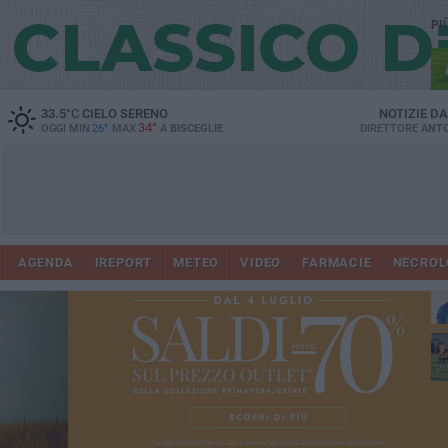
PI
33.5
°C
CIELO SERENO
NOTIZIE D
34°
OGGI MIN
26°
MAX
A
BISCEGLIE
DIRETTORE
ANTO
AGENDA
IREPORT
METEO
VIDEO
FARMACIE
NECROL