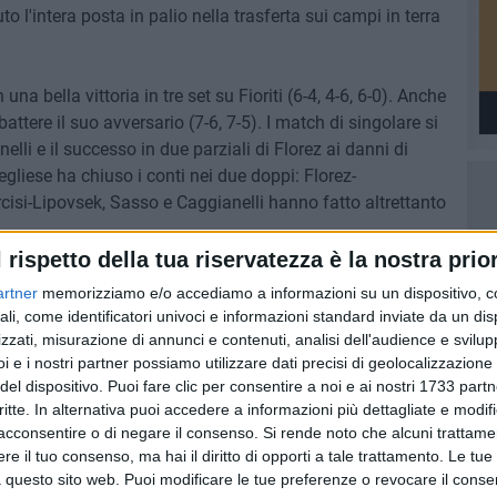
l'intera posta in palio nella trasferta sui campi in terra
bella vittoria in tre set su Fioriti (6-4, 4-6, 6-0). Anche
ttere il suo avversario (7-6, 7-5). I match di singolare si
lli e il successo in due parziali di Florez ai danni di
gliese ha chiuso i conti nei due doppi: Florez-
si-Lipovsek, Sasso e Caggianelli hanno fatto altrettanto
l rispetto della tua riservatezza è la nostra prior
punti in classifica, nel girone 4 di Serie B2. Domenica 11
artner
memorizziamo e/o accediamo a informazioni su un dispositivo, c
'ultima giornata di campionato è in programma domenica
ali, come identificatori univoci e informazioni standard inviate da un di
na.
zzati, misurazione di annunci e contenuti, analisi dell'audience e svilupp
i e i nostri partner possiamo utilizzare dati precisi di geolocalizzazione 
del dispositivo. Puoi fare clic per consentire a noi e ai nostri 1733 partn
critte. In alternativa puoi accedere a informazioni più dettagliate e modif
acconsentire o di negare il consenso.
Si rende noto che alcuni trattamen
8 AGOSTO 2026
e il tuo consenso, ma hai il diritto di opporti a tale trattamento. Le tue
iati
Latitanti del clan Capriati
 questo sito web. Puoi modificare le tue preferenze o revocare il conse
ell'agro
arrestati, le parole del colonnello