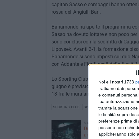
capitan Sasso e compagni hanno ottenuto 
rossa dell'Angiulli Bari.
Bahamonde ha aperto il programma con una 
Sasso ha dovuto lottare e non poco per ba
sono conclusi con la sconfitta di Caggiane
Lipovsek. Avanti 3-1, la formazione bisce
Bahamonde si sono imposti sul duo Narci
con Addante e Fioriti per il definitivo 5-1.
I
Lo Sporting Club è salito così a quota 7 
Noi e i nostri 1733
p
giugno è previsto un turno di riposo, l
trattiamo dati person
18 fra le mura amiche contro il Ct Galati
e contenuti personali
tua autorizzazione no
SPORTING CLUB
SPORTING CLUB BISCEGLIE
tramite la scansione 
le finalità sopra des
preferenze prima di 
8 AGOSTO 2026
possono non richieder
Due latitanti del clan Capr
applicheranno solo a
arrestati in un casolare d