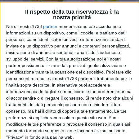
Il rispetto della tua riservatezza è la
nostra priorità
Noi e i nostri 1733
partner
memorizziamo e/o accediamo a
informazioni su un dispositivo, come i cookie, e trattiamo dati
personali, come identificatori univoci e informazioni standard
inviate da un dispositivo per annunci e contenuti personalizzati,
misurazione di annunci e contenuti, analisi dell'audience e
sviluppo dei servizi.
Con la tua autorizzazione noi e i nostri
Unire sport, partecipazione e impegno civile per lanciare un
partner possiamo utilizzare dati precisi di geolocalizzazione e
identificazione tramite la scansione del dispositivo. Puoi fare clic
messaggio chiaro: la ricerca salva la vita e la donazione di
per consentire a noi e ai nostri 1733 partner il trattamento per le
midollo osseo può fare la differenza. Con questo obiettivo
finalità sopra descritte. In alternativa puoi accedere a
nasce il quadrangolare di calcio "Cuore in rete", in
informazioni più dettagliate e modificare le tue preferenze prima
programma a Bisceglie il prossimo 13 maggio, una giornata
di acconsentire o di negare il consenso.
Si rende noto che alcuni
speciale che coinciderà con un traguardo importante, i 20
trattamenti dei dati personali possono non richiedere il tuo
anni di
Flavio Petrarota
dopo i mesi difficili della lotta alla
consenso, ma hai il diritto di opporti a tale trattamento. Le tue
leucemia.
preferenze si applicheranno solo a questo sito web. Puoi
modificare le tue preferenze o revocare il consenso in qualsiasi
momento tornando su questo sito e facendo clic sul pulsante
L'iniziativa vuole essere molto più di un evento sportivo:
"Privacy" in fondo alla pagina web.