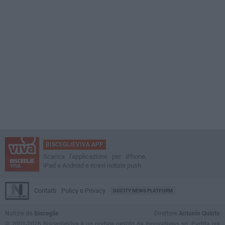
BISCEGLIEVIVA APP
Scarica l'applicazione per iPhone,
iPad e Android e ricevi notizie push
Contatti
Policy e Privacy
GOCITY NEWS PLATFORM
Notizie da
Bisceglie
Direttore
Antonio Quinto
© 2001-2026 BisceglieViva è un portale gestito da InnovaNews srl. Partita iva