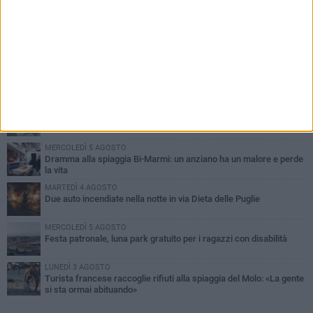
PIÙ LETTI QUESTA SETTIMANA
GIOVEDÌ 6 AGOSTO
Ragazzi biscegliesi diventano virali dopo un'esibizione
improvvisata in aeroporto a Roma-Fiumicino
MARTEDÌ 4 AGOSTO
Emergenza caldo, il Comune di Bisceglie attiva i "rifugi climatici"
MERCOLEDÌ 5 AGOSTO
Dramma alla spiaggia Bi-Marmi: un anziano ha un malore e perde
la vita
MARTEDÌ 4 AGOSTO
Due auto incendiate nella notte in via Dieta delle Puglie
MERCOLEDÌ 5 AGOSTO
Festa patronale, luna park gratuito per i ragazzi con disabilità
LUNEDÌ 3 AGOSTO
Turista francese raccoglie rifiuti alla spiaggia del Molo: «La gente
si sta ormai abituando»