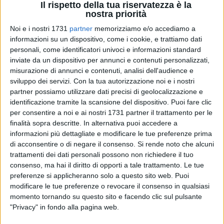
Il rispetto della tua riservatezza è la
nostra priorità
Noi e i nostri 1731
partner
memorizziamo e/o accediamo a
2
informazioni su un dispositivo, come i cookie, e trattiamo dati
personali, come identificatori univoci e informazioni standard
inviate da un dispositivo per annunci e contenuti personalizzati,
misurazione di annunci e contenuti, analisi dell'audience e
Sarà presentata sabato 6 luglio, nell'ambito della terza
sviluppo dei servizi.
Con la tua autorizzazione noi e i nostri
edizione della rassegna "Lettura e Arte allo Sporting Club" di
partner possiamo utilizzare dati precisi di geolocalizzazione e
Bisceglie, la raccolta di racconti "Scuola di santi" (Les
identificazione tramite la scansione del dispositivo. Puoi fare clic
Flaneurs Edizioni) di Alessandro Galano. L'appuntamento è
per consentire a noi e ai nostri 1731 partner il trattamento per le
presso il Salotto dell'Olio alle 18.45. A dialogare con l'autore
finalità sopra descritte. In alternativa puoi accedere a
sarà Francesca Preziosa.
informazioni più dettagliate e modificare le tue preferenze prima
di acconsentire o di negare il consenso.
Si rende noto che alcuni
trattamenti dei dati personali possono non richiedere il tuo
L'innocenza brucia, il destino mente. E dio ha il suo ufficio
consenso, ma hai il diritto di opporti a tale trattamento. Le tue
nell'aula dismessa di una scuola elementare, in una vecchia
preferenze si applicheranno solo a questo sito web. Puoi
classe con le statuette ammonticchiate: «santi, cristi,
modificare le tue preferenze o revocare il consenso in qualsiasi
madonne, qualcuno senza un dito, qualcun altro con la testa
momento tornando su questo sito e facendo clic sul pulsante
sbreccata, l'orecchio mozzo, la faccia ingiallita». È lì che
"Privacy" in fondo alla pagina web.
avviene il colloquio tra la maestra e gli alunni di Scuola di