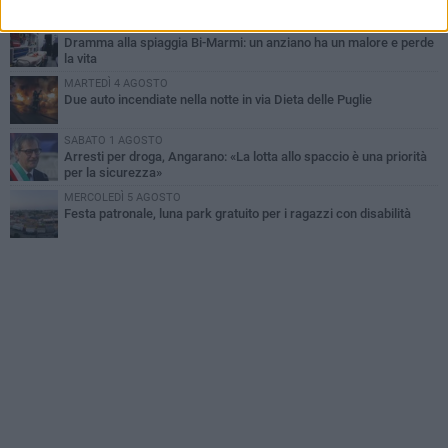
MERCOLEDÌ 5 AGOSTO
Dramma alla spiaggia Bi-Marmi: un anziano ha un malore e perde
la vita
MARTEDÌ 4 AGOSTO
Due auto incendiate nella notte in via Dieta delle Puglie
SABATO 1 AGOSTO
Arresti per droga, Angarano: «La lotta allo spaccio è una priorità
per la sicurezza»
MERCOLEDÌ 5 AGOSTO
Festa patronale, luna park gratuito per i ragazzi con disabilità