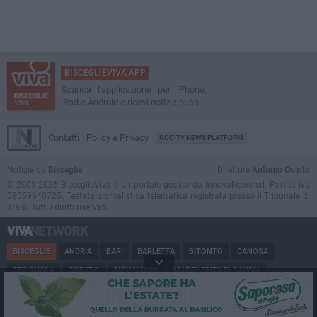
BISCEGLIEVIVA APP
Scarica l'applicazione per iPhone,
iPad e Android e ricevi notizie push
Contatti
Policy e Privacy
GOCITY NEWS PLATFORM
Notizie da
Bisceglie
Direttore
Antonio Quinto
© 2001-2026 BisceglieViva è un portale gestito da InnovaNews srl. Partita iva
08059640725. Testata giornalistica telematica registrata presso il Tribunale di
Trani. Tutti i diritti riservati.
BISCEGLIE
ANDRIA
BARI
BARLETTA
BITONTO
CANOSA
CERIGNOLA
CORATO
GIOVINAZZO
MARGHERITA DI SAVOIA
MINERVINO
MODUGNO
MOLFETTA
PUGLIA
RUVO
SAN FERDINANDO
SPINAZZOLA
TERLIZZI
TRANI
TRINITAPOLI