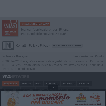
BISCEGLIEVIVA APP
Scarica l'applicazione per iPhone,
iPad e Android e ricevi notizie push
Contatti
Policy e Privacy
GOCITY NEWS PLATFORM
Notizie da
Bisceglie
Direttore
Antonio Quinto
© 2001-2026 BisceglieViva è un portale gestito da InnovaNews srl. Partita iva
08059640725. Testata giornalistica telematica registrata presso il Tribunale di
Trani. Tutti i diritti riservati.
BISCEGLIE
ANDRIA
BARI
BARLETTA
BITONTO
CANOSA
CERIGNOLA
CORATO
GIOVINAZZO
MARGHERITA DI SAVOIA
MINERVINO
MODUGNO
MOLFETTA
PUGLIA
RUVO
SAN FERDINANDO
SPINAZZOLA
TERLIZZI
TRANI
TRINITAPOLI