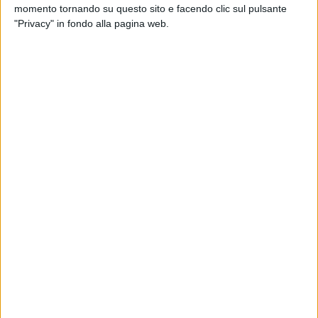
momento tornando su questo sito e facendo clic sul pulsante
del comune di Molfetta
Angela Panunzio
, l'assessore allo
"Privacy" in fondo alla pagina web.
sport del comune di Bisceglie
Vittoria Sasso
e il responsabile
del settore sport dell'Arcidiocesi di Trani-Barletta-Bisceglie
don Mauro Camero
.
Domenica 5 maggio andrà in scena la maratona più
importante del Mezzogiorno d'Italia; una competizione che
punta all'ingresso fra le manifestazioni di livello Silver nel
calendario internazionale. La pausa di riflessione del 2018
sembra aver giovato a
Giuseppe Casale
e al suo staff
organizzativo: la scelta di modificare la collocazione (le
prime quattro edizioni si sono svolte in dicembre) è
destinata a produrre un effetto benefico in termini di crescita
del numero dei partecipanti alla corsa di 42,195 km, alla
mezza maratona (che partirà da Bisceglie) e alla 10 km
(prevista a Barletta su un circuito cittadino).
L'aspetto agonistico non è certo il risvolto più produttivo