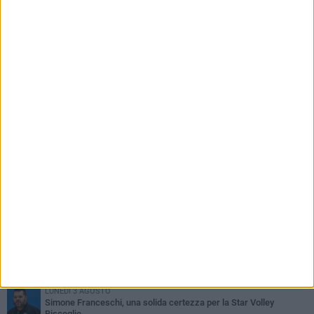
PIÙ LETTI QUESTA SETTIMANA
GIOVEDÌ 6 AGOSTO
Bisceglie inserito nel girone H: ecco tutte le avversarie
LUNEDÌ 3 AGOSTO
Simone Franceschi, una solida certezza per la Star Volley
Bisceglie