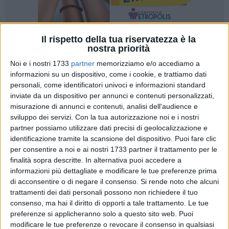
Il rispetto della tua riservatezza è la
14
A cura di
nostra priorità
VITO TROILO
Noi e i nostri 1733
partner
memorizziamo e/o accediamo a
informazioni su un dispositivo, come i cookie, e trattiamo dati
personali, come identificatori univoci e informazioni standard
Tommaso De Palma, sindaco di Giovinazzo, ha saputo
inviate da un dispositivo per annunci e contenuti personalizzati,
riassumere in poche parole e concetti pratici l'opportunità di
misurazione di annunci e contenuti, analisi dell'audience e
sviluppo dei servizi.
Con la tua autorizzazione noi e i nostri
rilancio e visibilità del territorio rappresentata dalla
partner possiamo utilizzare dati precisi di geolocalizzazione e
Maratona delle Cattedrali.
identificazione tramite la scansione del dispositivo. Puoi fare clic
per consentire a noi e ai nostri 1733 partner il trattamento per le
La quinta edizione dell'evento organizzato da Puglia
finalità sopra descritte. In alternativa puoi accedere a
Marathon è stata presentata venerdì 29 marzo nella sala
informazioni più dettagliate e modificare le tue preferenze prima
degli specchi di Palazzo Tupputi in una conferenza stampa
di acconsentire o di negare il consenso.
Si rende noto che alcuni
cui hanno partecipato, fra gli altri, il presidente Coni Puglia
trattamenti dei dati personali possono non richiedere il tuo
consenso, ma hai il diritto di opporti a tale trattamento. Le tue
Angelo Giliberto
,
Michele Stella
di Apulia Film Commission,
preferenze si applicheranno solo a questo sito web. Puoi
il sindaco di Bisceglie
Angelantonio Angarano
, l'assessore
modificare le tue preferenze o revocare il consenso in qualsiasi
alle politiche giovanili, alle pari opportunità e alla vivibilità