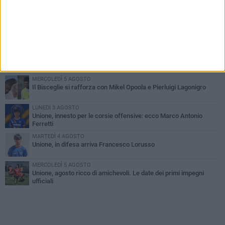
PIÙ LETTI QUESTA SETTIMANA
GIOVEDÌ 6 AGOSTO
Bisceglie inserito nel girone H: ecco tutte le avversarie
LUNEDÌ 3 AGOSTO
Simone Franceschi, una solida certezza per la Star Volley
Bisceglie
MERCOLEDÌ 5 AGOSTO
Il Bisceglie si rafforza con Mikel Opoola e Pierluigi Lagonigro
LUNEDÌ 3 AGOSTO
Unione, innesto per le corsie offensive: ecco Marco Antonio
Ferretti
MARTEDÌ 4 AGOSTO
Unione, in difesa arriva Francesco Lorusso
MERCOLEDÌ 5 AGOSTO
Unione, agosto ricco di amichevoli. Le date dei primi impegni
ufficiali