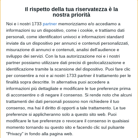
Il rispetto della tua riservatezza è la
17
nostra priorità
A cura di
VITO TROILO
Noi e i nostri 1733
partner
memorizziamo e/o accediamo a
informazioni su un dispositivo, come i cookie, e trattiamo dati
personali, come identificatori univoci e informazioni standard
Una madrina d'eccezione, la popolare giornalista e
inviate da un dispositivo per annunci e contenuti personalizzati,
misurazione di annunci e contenuti, analisi dell'audience e
conduttrice Mediaset Mikaela Calcagno, per la quarta
sviluppo dei servizi.
Con la tua autorizzazione noi e i nostri
edizione della Maratona delle Cattedrali, presentata
partner possiamo utilizzare dati precisi di geolocalizzazione e
mercoledì 29 novembre a Bari durante una conferenza
identificazione tramite la scansione del dispositivo. Puoi fare clic
stampa presso la presidenza della regione Puglia.
per consentire a noi e ai nostri 1733 partner il trattamento per le
finalità sopra descritte. In alternativa puoi accedere a
L'evento si svolgerà domenica 17 dicembre con partenza da
informazioni più dettagliate e modificare le tue preferenze prima
Barletta e arrivo fissato a Giovinazzo: la corsa di 42,195 km
di acconsentire o di negare il consenso.
Si rende noto che alcuni
trattamenti dei dati personali possono non richiedere il tuo
toccherà anche Trani, Bisceglie e Molfetta. L'assessore
consenso, ma hai il diritto di opporti a tale trattamento. Le tue
regionale allo sport e al bilancio Raffaele Piemontese ha
preferenze si applicheranno solo a questo sito web. Puoi
sottolineato l'importanza strategica di una manifestazione
modificare le tue preferenze o revocare il consenso in qualsiasi
che travalica la rilevanza squisitamente agonistico-sportiva
momento tornando su questo sito e facendo clic sul pulsante
per rientrare a pieno titolo nei progetti di
"Privacy" in fondo alla pagina web.