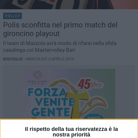
VOLLEY
Polis sconfitta nel primo match del
gironcino playout
Il team di Mazzola avrà modo di rifarsi nella sfida
casalinga col Mastervolley Bari
BISCEGLIE -
MERCOLEDÌ 3 APRILE 2019
Il rispetto della tua riservatezza è la
nostra priorità