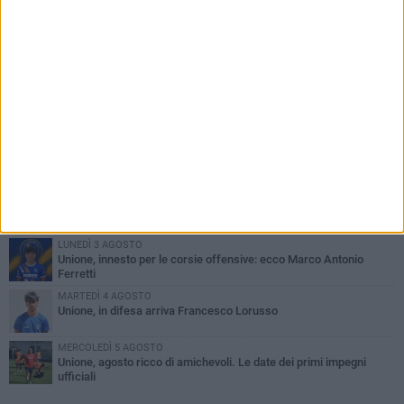
PIÙ LETTI QUESTA SETTIMANA
GIOVEDÌ 6 AGOSTO
Bisceglie inserito nel girone H: ecco tutte le avversarie
LUNEDÌ 3 AGOSTO
Simone Franceschi, una solida certezza per la Star Volley
Bisceglie
MERCOLEDÌ 5 AGOSTO
Il Bisceglie si rafforza con Mikel Opoola e Pierluigi Lagonigro
LUNEDÌ 3 AGOSTO
Unione, innesto per le corsie offensive: ecco Marco Antonio
Ferretti
MARTEDÌ 4 AGOSTO
Unione, in difesa arriva Francesco Lorusso
MERCOLEDÌ 5 AGOSTO
Unione, agosto ricco di amichevoli. Le date dei primi impegni
ufficiali