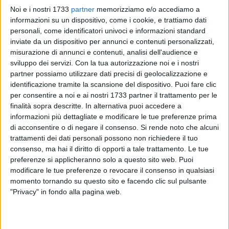
Noi e i nostri 1733
partner
memorizziamo e/o accediamo a
informazioni su un dispositivo, come i cookie, e trattiamo dati
personali, come identificatori univoci e informazioni standard
5
A cura di
inviate da un dispositivo per annunci e contenuti personalizzati,
VITO TROILO
misurazione di annunci e contenuti, analisi dell'audience e
sviluppo dei servizi.
Con la tua autorizzazione noi e i nostri
partner possiamo utilizzare dati precisi di geolocalizzazione e
Stop esterno per la Polis Bisceglie nel confronto d'apertura
identificazione tramite la scansione del dispositivo. Puoi fare clic
del gironcino playout di Prima Divisione. Il team guidato da
per consentire a noi e ai nostri 1733 partner il trattamento per le
finalità sopra descritte. In alternativa puoi accedere a
Mauro Mazzola
è stato sconfitto per 3-1 sul campo di
informazioni più dettagliate e modificare le tue preferenze prima
Polignano, domicilio del Volley Alberobello. I biancazzurri si
di acconsentire o di negare il consenso.
Si rende noto che alcuni
sono aggiudicati il primo set ai vantaggi (24-26), cedendo
trattamenti dei dati personali possono non richiedere il tuo
nei successivi tre parziali (25-16, 25-13, 25-21).
consenso, ma hai il diritto di opporti a tale trattamento. Le tue
preferenze si applicheranno solo a questo sito web. Puoi
Falsa partenza per il team biscegliese nella poule salvezza,
modificare le tue preferenze o revocare il consenso in qualsiasi
in cui le quattro contendenti hanno portato in dote i punti
momento tornando su questo sito e facendo clic sul pulsante
"Privacy" in fondo alla pagina web.
acquisiti negli scontri diretti della regular season con l'altra
formazione del loro stesso girone. Il caso ha voluto che tutte
avessero vinto e perso una gara, ragione per cui Alberobello