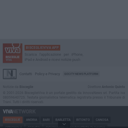
BISCEGLIEVIVA APP
Scarica l'applicazione per iPhone,
iPad e Android e ricevi notizie push
Contatti
Policy e Privacy
GOCITY NEWS PLATFORM
Notizie da
Bisceglie
Direttore
Antonio Quinto
© 2001-2026 BisceglieViva è un portale gestito da InnovaNews srl. Partita iva
08059640725. Testata giornalistica telematica registrata presso il Tribunale di
Trani. Tutti i diritti riservati.
BISCEGLIE
ANDRIA
BARI
BARLETTA
BITONTO
CANOSA
CERIGNOLA
CORATO
GIOVINAZZO
MARGHERITA DI SAVOIA