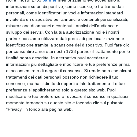
informazioni su un dispositivo, come i cookie, e trattiamo dati
personali, come identificatori univoci e informazioni standard
inviate da un dispositivo per annunci e contenuti personalizzati,
2
misurazione di annunci e contenuti, analisi dell'audience e
sviluppo dei servizi.
Con la tua autorizzazione noi e i nostri
partner possiamo utilizzare dati precisi di geolocalizzazione e
Il comitato regionale Fipav Puglia ha disposto il rinvio degli
identificazione tramite la scansione del dispositivo. Puoi fare clic
per consentire a noi e ai nostri 1733 partner il trattamento per le
incontri in programma da venerdì 14 a domenica 16 gennaio
finalità sopra descritte. In alternativa puoi accedere a
e da venerdì 21 a domenica 23 gennaio.
informazioni più dettagliate e modificare le tue preferenze prima
Valutato quanto emerso dalle risposte inviate dalle società
di acconsentire o di negare il consenso.
Si rende noto che alcuni
al questionario inviato nei giorni scorsi, la Consulta dei
trattamenti dei dati personali possono non richiedere il tuo
presidenti territoriali e il Consiglio Regionale hanno deciso di
consenso, ma hai il diritto di opporti a tale trattamento. Le tue
rinviare gli incontri in questione al termine della fase
preferenze si applicheranno solo a questo sito web. Puoi
regolare. Tutte le gare di giornate precedenti non ancora
modificare le tue preferenze o revocare il consenso in qualsiasi
momento tornando su questo sito e facendo clic sul pulsante
disputate potranno essere regolarmente giocate nel caso in
"Privacy" in fondo alla pagina web.
cui fossero fissate in calendario.
La nona giornata d'andata nel girone A di Serie C sarà quindi
recuperate il 26 e 27 marzo. La
Star Volley Bisceglie
non