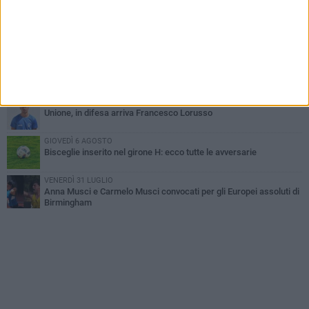
Bisceglie
MERCOLEDÌ 5 AGOSTO
Il Bisceglie si rafforza con Mikel Opoola e Pierluigi Lagonigro
LUNEDÌ 3 AGOSTO
Unione, innesto per le corsie offensive: ecco Marco Antonio
Ferretti
MARTEDÌ 4 AGOSTO
Unione, in difesa arriva Francesco Lorusso
GIOVEDÌ 6 AGOSTO
Bisceglie inserito nel girone H: ecco tutte le avversarie
VENERDÌ 31 LUGLIO
Anna Musci e Carmelo Musci convocati per gli Europei assoluti di
Birmingham