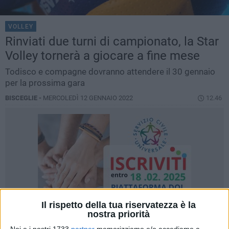
VOLLEY
Rinviati due turni di campionato, la Star
Volley tornerà a giocare a fine mese
Todisco e compagne dovranno attendere il 30 gennaio
per la prossima gara
BISCEGLIE -
MERCOLEDÌ 12 GENNAIO 2022
12.46
Il rispetto della tua riservatezza è la
nostra priorità
Noi e i nostri 1733
partner
memorizziamo e/o accediamo a