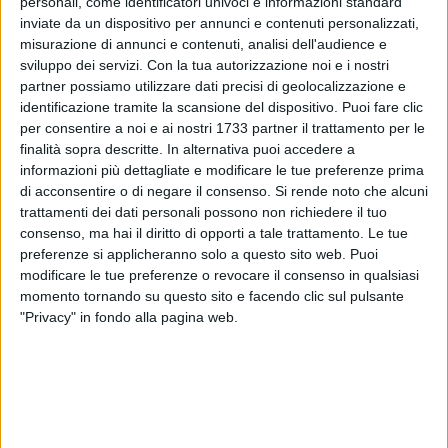
personali, come identificatori univoci e informazioni standard
inviate da un dispositivo per annunci e contenuti personalizzati,
misurazione di annunci e contenuti, analisi dell'audience e
sviluppo dei servizi.
Con la tua autorizzazione noi e i nostri
1
partner possiamo utilizzare dati precisi di geolocalizzazione e
identificazione tramite la scansione del dispositivo. Puoi fare clic
per consentire a noi e ai nostri 1733 partner il trattamento per le
Nuova, importante addizione per lo staff tecnico della Virtus
finalità sopra descritte. In alternativa puoi accedere a
Bisceglie. Il club biancazzurro potrà contare sul prezioso
informazioni più dettagliate e modificare le tue preferenze prima
di acconsentire o di negare il consenso.
Si rende noto che alcuni
supporto di mister Savino Lionetti, già match analyst della
trattamenti dei dati personali possono non richiedere il tuo
società, che metterà le sue competenze e la sua esperienza a
consenso, ma hai il diritto di opporti a tale trattamento. Le tue
pieno servizio della causa. Qualità indiscusse che
preferenze si applicheranno solo a questo sito web. Puoi
aiuteranno il gruppo nel percorso di crescita. La chiara
modificare le tue preferenze o revocare il consenso in qualsiasi
volontà di rafforzamento dei ranghi tecnici espressa dalla
momento tornando su questo sito e facendo clic sul pulsante
società si combina perfettamente con la fiducia nei confronti
"Privacy" in fondo alla pagina web.
delle figure che contribuiscono al lavoro quotidiano della
squadra.
7 AGOSTO 2026
L'appello della moglie di Mino Racanati alla
ministra Roccella: «Non dimenticatelo»