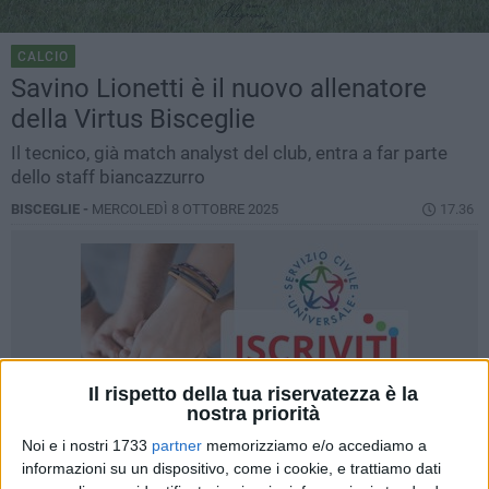
CALCIO
Savino Lionetti è il nuovo allenatore
della Virtus Bisceglie
Il tecnico, già match analyst del club, entra a far parte
dello staff biancazzurro
BISCEGLIE -
MERCOLEDÌ 8 OTTOBRE 2025
17.36
Il rispetto della tua riservatezza è la
nostra priorità
Noi e i nostri 1733
partner
memorizziamo e/o accediamo a
informazioni su un dispositivo, come i cookie, e trattiamo dati