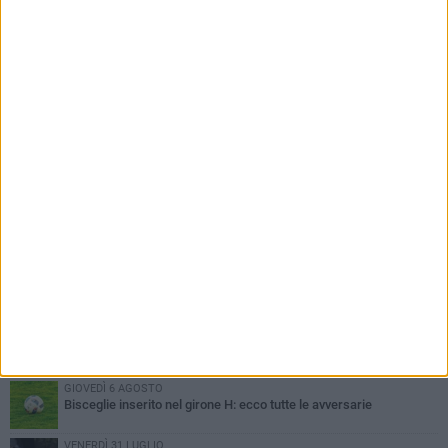
PIÙ LETTI QUESTA SETTIMANA
LUNEDÌ 3 AGOSTO
Simone Franceschi, una solida certezza per la Star Volley
Bisceglie
MERCOLEDÌ 5 AGOSTO
Il Bisceglie si rafforza con Mikel Opoola e Pierluigi Lagonigro
LUNEDÌ 3 AGOSTO
Unione, innesto per le corsie offensive: ecco Marco Antonio
Ferretti
MARTEDÌ 4 AGOSTO
Unione, in difesa arriva Francesco Lorusso
GIOVEDÌ 6 AGOSTO
Bisceglie inserito nel girone H: ecco tutte le avversarie
VENERDÌ 31 LUGLIO