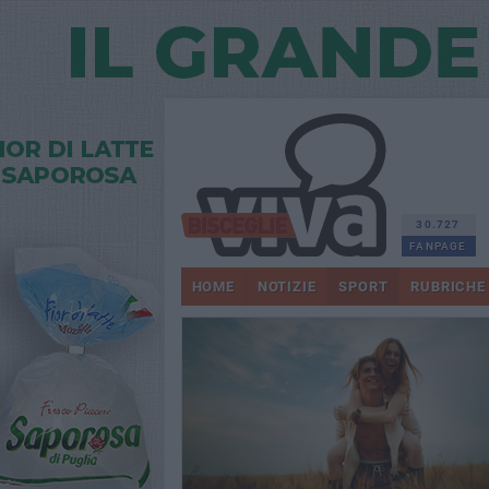
30.727
FANPAGE
HOME
NOTIZIE
SPORT
RUBRICHE