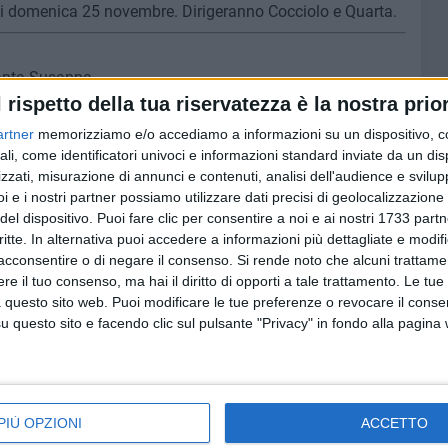
0 di domenica 25 novembre. Dirigeranno Cocciolo e Quarta.
anta Susanna
l rispetto della tua riservatezza è la nostra prior
artner
memorizziamo e/o accediamo a informazioni su un dispositivo, c
sceglie
ali, come identificatori univoci e informazioni standard inviate da un di
zzati, misurazione di annunci e contenuti, analisi dell'audience e svilupp
i e i nostri partner possiamo utilizzare dati precisi di geolocalizzazione 
del dispositivo. Puoi fare clic per consentire a noi e ai nostri 1733 partn
critte. In alternativa puoi accedere a informazioni più dettagliate e modif
acconsentire o di negare il consenso.
Si rende noto che alcuni trattamen
e il tuo consenso, ma hai il diritto di opporti a tale trattamento. Le tue
tilia Volley Bisceglie
, Bitonto 15; Amatori Bari 11; De
 questo sito web. Puoi modificare le tue preferenze o revocare il conse
 New Torre, Cutrofiano, Dream Volley Nardò 6; Alixia
questo sito e facendo clic sul pulsante "Privacy" in fondo alla pagina
EMMINILE
PIÙ OPZIONI
ACCETTO
isceglie