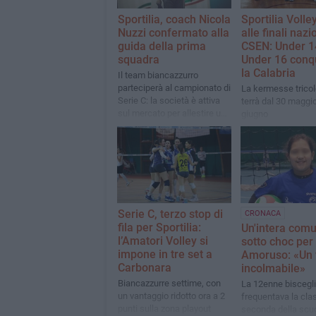
Sportilia, coach Nicola
Sportilia Volle
Nuzzi confermato alla
alle finali nazi
guida della prima
CSEN: Under 1
squadra
Under 16 conq
la Calabria
Il team biancazzurro
parteciperà al campionato di
La kermesse tricol
Serie C: la società è attiva
terrà dal 30 maggio
sul mercato per allestire una
giugno
rosa competitiva
Serie C, terzo stop di
CRONACA
fila per Sportilia:
Un'intera comu
l’Amatori Volley si
sotto choc per 
impone in tre set a
Amoruso: «Un 
Carbonara
incolmabile»
Biancazzurre settime, con
La 12enne biscegl
un vantaggio ridotto ora a 2
frequentava la cla
punti sulla zona playout
seconda della scu