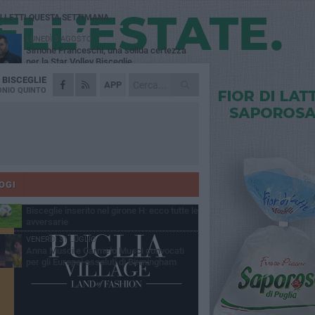
Ù LETTI QUESTA SETTIMANA
LUNEDÌ 3 AGOSTO
Simone Franceschi, una solida certezza
per la Star Volley Bisceglie
A
BISCEGLIE
MERCOLEDÌ 5 AGOSTO
APP
Il Bisceglie si rafforza con Mikel Opoola e
NIO QUINTO
Pierluigi Lagonigro
LUNEDÌ 3 AGOSTO
Unione, innesto per le corsie offensive:
ecco Marco Antonio Ferretti
MARTEDÌ 4 AGOSTO
Unione, in difesa arriva Francesco Lorusso
OGI
GIOVEDÌ 6 AGOSTO
Bisceglie inserito nel girone H: ecco tutte le
avversarie
VENERDÌ 31 LUGLIO
Anna Musci e Carmelo Musci convocati
per gli Europei assoluti di Birmingham