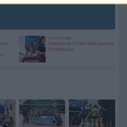
6 AGOSTO 2026
ntano
Aspettando il Palio della Quercia:
il Fantapalio
o a