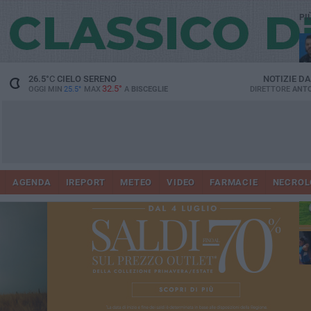
PI
26.5
°C
CIELO SERENO
NOTIZIE D
32.5°
OGGI MIN
25.5°
MAX
A
BISCEGLIE
DIRETTORE
ANTO
AGENDA
IREPORT
METEO
VIDEO
FARMACIE
NECROL