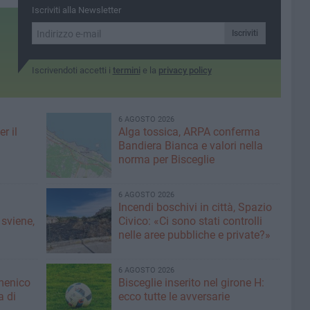
neppure un punto dalla sfida
diretto con il Primadonna
a giocato
Iscriviti alla Newsletter
casalinga al PalaCosmai
olo nella
io della
Iscriviti
ietà
Iscrivendoti accetti i
termini
e la
privacy policy
6 AGOSTO 2026
r il
Alga tossica, ARPA conferma
Bandiera Bianca e valori nella
norma per Bisceglie
6 AGOSTO 2026
Incendi boschivi in città, Spazio
 sviene,
Civico: «Ci sono stati controlli
nelle aree pubbliche e private?»
6 AGOSTO 2026
menico
Bisceglie inserito nel girone H:
a di
ecco tutte le avversarie