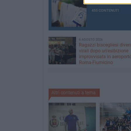
Tutti i contenuti
455 CONTENUTI
6 AGOSTO 2026
Ragazzi biscegliesi dive
virali dopo un'esibizione
improvvisata in aeroport
Roma-Fiumicino
Altri contenuti a tema