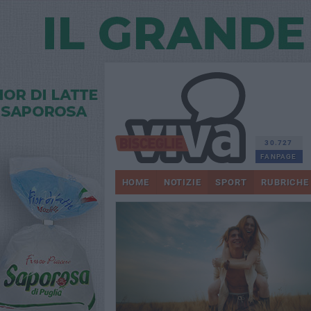
30.727
FANPAGE
HOME
NOTIZIE
SPORT
RUBRICHE