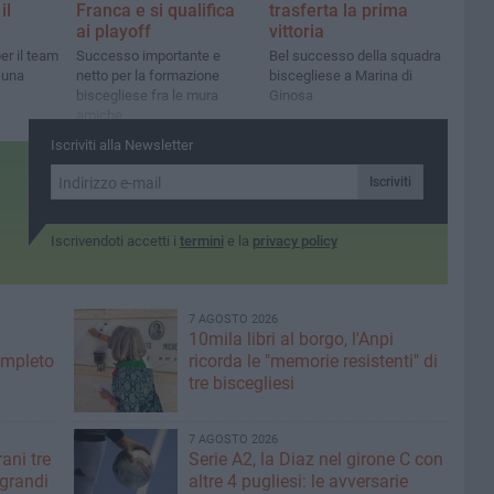
il
Franca e si qualifica
trasferta la prima
ai playoff
vittoria
er il team
Successo importante e
Bel successo della squadra
 una
netto per la formazione
biscegliese a Marina di
biscegliese fra le mura
Ginosa
amiche
Iscriviti alla Newsletter
Iscriviti
Iscrivendoti accetti i
termini
e la
privacy policy
7 AGOSTO 2026
10mila libri al borgo, l'Anpi
ompleto
ricorda le "memorie resistenti" di
tre biscegliesi
7 AGOSTO 2026
ani tre
Serie A2, la Diaz nel girone C con
 grandi
altre 4 pugliesi: le avversarie