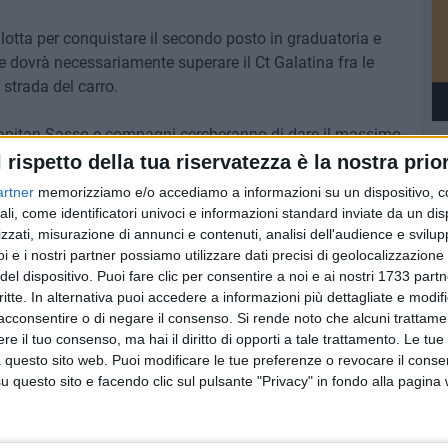
lotta per conquistare il secondo posto in graduatoria e
ese dovrà necessariamente superare il Ct Galatina fra le
 strada del carro.
 capitan Sasso e compagni cercheranno di dare il massimo
atch è fissato per le ore 10.
l rispetto della tua riservatezza è la nostra prior
artner
memorizziamo e/o accediamo a informazioni su un dispositivo, c
ali, come identificatori univoci e informazioni standard inviate da un di
zzati, misurazione di annunci e contenuti, analisi dell'audience e svilupp
7 AGOSTO 2026
i e i nostri partner possiamo utilizzare dati precisi di geolocalizzazione 
 Mino
Festa patronale, il programma
del dispositivo. Puoi fare clic per consentire a noi e ai nostri 1733 partn
ccella:
completo di venerdì 7 agosto
critte. In alternativa puoi accedere a informazioni più dettagliate e modif
acconsentire o di negare il consenso.
Si rende noto che alcuni trattamen
e il tuo consenso, ma hai il diritto di opporti a tale trattamento. Le tue
 questo sito web. Puoi modificare le tue preferenze o revocare il conse
questo sito e facendo clic sul pulsante "Privacy" in fondo alla pagina