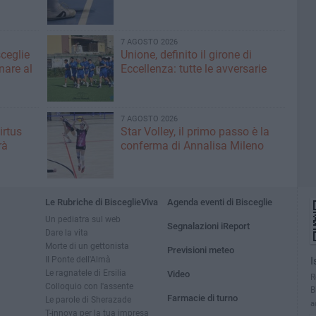
7 AGOSTO 2026
sceglie
Unione, definito il girone di
nare al
Eccellenza: tutte le avversarie
7 AGOSTO 2026
irtus
Star Volley, il primo passo è la
rà
conferma di Annalisa Mileno
Le Rubriche di BisceglieViva
Agenda eventi di Bisceglie
Un pediatra sul web
Segnalazioni iReport
Dare la vita
Morte di un gettonista
Previsioni meteo
Il Ponte dell'Almà
I
Le ragnatele di Ersilia
Video
R
Colloquio con l'assente
B
Farmacie di turno
Le parole di Sherazade
a
T-innova per la tua impresa