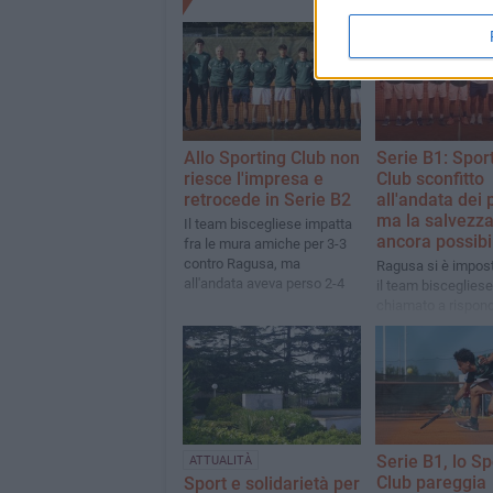
Allo Sporting Club non
Serie B1: Spor
riesce l'impresa e
Club sconfitto
retrocede in Serie B2
all'andata dei 
ma la salvezza
Il team biscegliese impatta
ancora possibi
fra le mura amiche per 3-3
contro Ragusa, ma
Ragusa si è impost
all'andata aveva perso 2-4
il team biscegliese
chiamato a rispond
mura amiche per ev
retrocessione
Serie B1, lo Sp
ATTUALITÀ
Club pareggia
Sport e solidarietà per