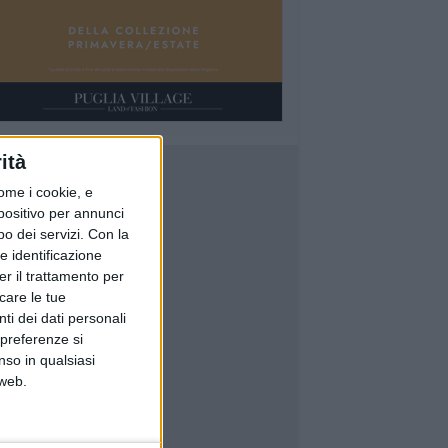
ità
ome i cookie, e
spositivo per annunci
o dei servizi.
Con la
e identificazione
er il trattamento per
icare le tue
ti dei dati personali
 preferenze si
nso in qualsiasi
 web.