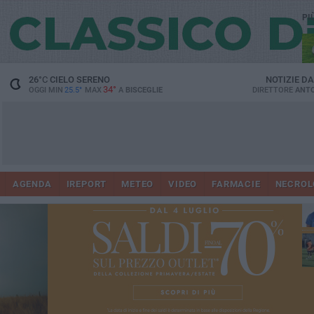
PI
26
°C
CIELO SERENO
NOTIZIE D
34°
OGGI MIN
25.5°
MAX
A
BISCEGLIE
DIRETTORE
ANTO
AGENDA
IREPORT
METEO
VIDEO
FARMACIE
NECROL