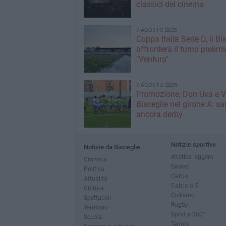
classici del cinema
7 AGOSTO 2026
Coppa Italia Serie D, il Bi
affronterà il turno prelimi
"Ventura"
7 AGOSTO 2026
Promozione, Don Uva e V
Bisceglie nel girone A: sa
ancora derby
Notizie sportive
Notizie da Bisceglie
Atletica leggera
Cronaca
Basket
Politica
Calcio
Attualità
Calcio a 5
Cultura
Ciclismo
Spettacoli
Rugby
Territorio
Sport a 360°
Scuola
Tennis