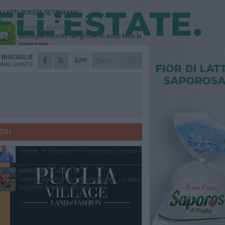
Ù LETTI QUESTA SETTIMANA
GIOVEDÌ 6 AGOSTO
Bisceglie inserito nel girone H: ecco tutte le
avversarie
A
BISCEGLIE
LUNEDÌ 3 AGOSTO
APP
Simone Franceschi, una solida certezza
NIO QUINTO
per la Star Volley Bisceglie
MERCOLEDÌ 5 AGOSTO
Il Bisceglie si rafforza con Mikel Opoola e
Pierluigi Lagonigro
LUNEDÌ 3 AGOSTO
Unione, innesto per le corsie offensive:
ecco Marco Antonio Ferretti
OGI
MARTEDÌ 4 AGOSTO
Unione, in difesa arriva Francesco Lorusso
MERCOLEDÌ 5 AGOSTO
Unione, agosto ricco di amichevoli. Le date
dei primi impegni ufficiali