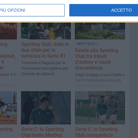
PIÙ OPZIONI
ACCETTO
ting
Sporting Club, tutto in
SPETTACOLI
due sfide per la
Estate allo Sporting
playout,
salvezza in Serie B1
Club tra tributi
 è
d'autore e risate
Trasferta a Ragusa per la
le
d'eccellenza
formazione biscegliese per
l'andata dei playout
a per 4-2:
Dagli omaggi a Lucio Dalla e
Lucio Battisti alla comicità
ere fra le
di Vincenzo Albano e
itare la
Gianluca "Scintilla" Fubelli
orting
Serie C: lo Sporting
Serie C: lo Sporting
Club batte Martina
Club conquista in