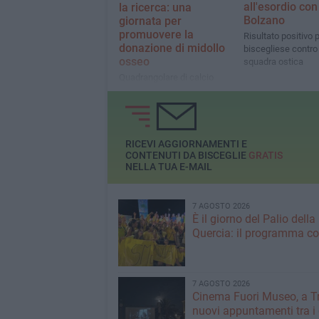
all'esordio con 
la ricerca: una
Bolzano
giornata per
promuovere la
Risultato positivo p
donazione di midollo
biscegliese contro
osseo
squadra ostica
Quadrangolare di calcio
organizzato dallo Sporting
Club, in occasione dei 20
anni di Flavio Petrarota che
è riuscito a superare con
successo la leucemia
RICEVI AGGIORNAMENTI E
CONTENUTI DA BISCEGLIE
GRATIS
NELLA TUA E-MAIL
7 AGOSTO 2026
È il giorno del Palio della
Quercia: il programma c
7 AGOSTO 2026
Cinema Fuori Museo, a Tr
nuovi appuntamenti tra i