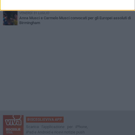
Bisceglie inserito nel girone H: ecco tutte le avversarie
VENERDÌ 31 LUGLIO
Anna Musci e Carmelo Musci convocati per gli Europei assoluti di
Birmingham
BISCEGLIEVIVA APP
Scarica l'applicazione per iPhone,
iPad e Android e ricevi notizie push