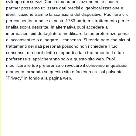
sviluppo dei servizi.
Con la tua autorizzazione noi e i nostri
partner possiamo utilizzare dati precisi di geolocalizzazione e
identificazione tramite la scansione del dispositivo. Puoi fare clic
per consentire a noi e ai nostri 1733 partner il trattamento per le
4
finalità sopra descritte. In alternativa puoi accedere a
informazioni più dettagliate e modificare le tue preferenze prima
di acconsentire o di negare il consenso.
Si rende noto che alcuni
I fratelli biscegliesi, Monopoli Tiziano e Monopoli Greta,
trattamenti dei dati personali possono non richiedere il tuo
sono stati premiati oggi 29/11 c/o Palazzo di Città a Bari dal
consenso, ma hai il diritto di opporti a tale trattamento. Le tue
sindaco e dal presidente Coni per i risultati ottenuti in questo
preferenze si applicheranno solo a questo sito web. Puoi
modificare le tue preferenze o revocare il consenso in qualsiasi
2025.
momento tornando su questo sito e facendo clic sul pulsante
"Privacy" in fondo alla pagina web.
Entrambi tesserati c/o il CUS Bari, Tiziano si è laureato
Campione italiano negli under 17 e vice campione italiano
under 20 nella lotta greco romana. Sua sorella Greta ha
conquistato il titolo di vice campionessa italiana negli under
15 e negli under 13.
I due atleti sono pronti per affrontare i nuovi impegni del
2026. Greta partirà il 2 gennaio a Cesenatico per gareggiare