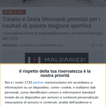
SPORT A 360°
Tiziano e Greta Monopoli premiati per i
risultati di questa stagione sportiva
I biscegliesi sono in preparazione per i prossimi impegni
del 2026
BISCEGLIE -
DOMENICA 30 NOVEMBRE 2025
17.30
Il rispetto della tua riservatezza è la
nostra priorità
Noi e i nostri 1733
partner
memorizziamo e/o accediamo a
informazioni su un dispositivo, come i cookie, e trattiamo dati
personali, come identificatori univoci e informazioni standard
inviate da un dispositivo per annunci e contenuti personalizzati,
misurazione di annunci e contenuti, analisi dell'audience e