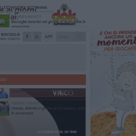
Ù LETTI QUESTA SETTIMANA
GIOVEDÌ 6 AGOSTO
Bisceglie inserito nel girone H: ecco tutte le
avversarie
A
BISCEGLIE
MERCOLEDÌ 5 AGOSTO
APP
Il Bisceglie si rafforza con Mikel Opoola e
NIO QUINTO
Pierluigi Lagonigro
MARTEDÌ 4 AGOSTO
Quinto capitolo con la Star Volley per Fabio
Di Vita
MERCOLEDÌ 5 AGOSTO
Unione, agosto ricco di amichevoli. Le date
dei primi impegni ufficiali
OGI
MARTEDÌ 4 AGOSTO
Unione, in difesa arriva Francesco Lorusso
VENERDÌ 7 AGOSTO
Unione, definito il girone di Eccellenza: tutte
le avversarie