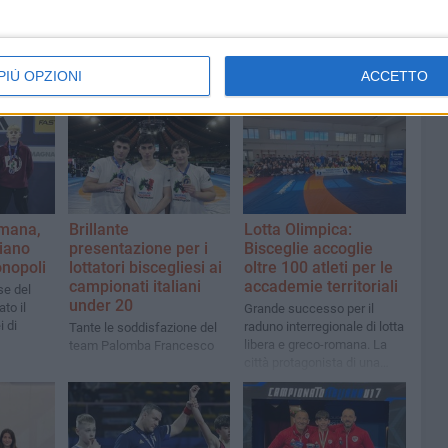
PIÙ OPZIONI
ACCETTO
omana,
Brillante
Lotta Olimpica:
liano
presentazione per i
Bisceglie accoglie
onopoli
lottatori biscegliesi ai
oltre 100 atleti per le
campionati italiani
accademie territoriali
se del
under 20
to il
Grande successo per il
i di
raduno interregionale di lotta
Tante le soddisfazione del
libera e greco-romana. La
team Palomba Francesco
città protagonista di una
giornata di sport e
formazione