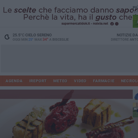
PI
25.5
°C
CIELO SERENO
NOTIZIE D
34°
OGGI MIN
25°
MAX
A
BISCEGLIE
DIRETTORE
ANTO
AGENDA
IREPORT
METEO
VIDEO
FARMACIE
NECROL