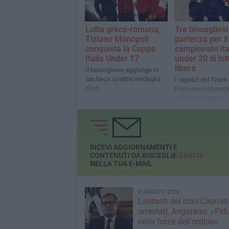
Lotta greco-romana,
Tre biscegliesi
Tiziano Monopoli
partenza per il
conquista la Coppa
campionato ita
Italia Under 17
under 20 di lot
libera
Il biscegliese aggiunge in
bacheca un'altra medaglia
I ragazzi del Tea
d'oro
Francesco garegg
sabato 23 marzo
RICEVI AGGIORNAMENTI E
CONTENUTI DA BISCEGLIE
GRATIS
NELLA TUA E-MAIL
9 AGOSTO 2026
Latitanti del clan Capriati
arrestati, Angarano: «Fid
nelle forze dell'ordine»