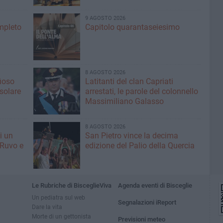
9 AGOSTO 2026
ompleto
Capitolo quarantaseiesimo
8 AGOSTO 2026
fioso
Latitanti del clan Capriati
asolare
arrestati, le parole del colonnello
Massimiliano Galasso
8 AGOSTO 2026
i un
San Pietro vince la decima
 Ruvo e
edizione del Palio della Quercia
Le Rubriche di BisceglieViva
Agenda eventi di Bisceglie
Un pediatra sul web
Segnalazioni iReport
Dare la vita
Morte di un gettonista
Previsioni meteo