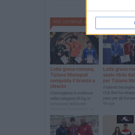
Altri contenuti a tema
Lotta greco-romana,
Lotta greco-r
Tiziano Monopoli
sesto titolo ita
conquista il bronzo a
per Tiziano M
Utrecht
Il talento bisceglie
CUS Bari ha strappa
Il biscegliese in evidenza
pass per gli Europe
nella categoria 55 kg, in
Skopje
occasione dell'Easter
Wrestling Tournament nei
Paesi Bassi