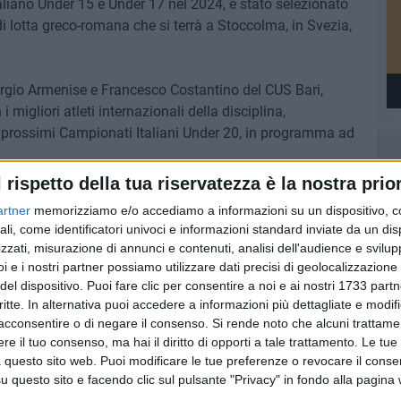
aliano Under 15 e Under 17 nel 2024, è stato selezionato
i lotta greco-romana che si terrà a Stoccolma, in Svezia,
ergio Armenise e Francesco Costantino del CUS Bari,
migliori atleti internazionali della disciplina,
 prossimi Campionati Italiani Under 20, in programma ad
l rispetto della tua riservatezza è la nostra prior
l giovane lottatore, che punta a consolidare il suo talento
artner
memorizziamo e/o accediamo a informazioni su un dispositivo, c
e lo ha già visto primeggiare a livello nazionale.
ali, come identificatori univoci e informazioni standard inviate da un di
zzati, misurazione di annunci e contenuti, analisi dell'audience e svilupp
i e i nostri partner possiamo utilizzare dati precisi di geolocalizzazione 
del dispositivo. Puoi fare clic per consentire a noi e ai nostri 1733 partn
critte. In alternativa puoi accedere a informazioni più dettagliate e modif
9 AGOSTO 2026
ziative
Incendio in un appartamento di
acconsentire o di negare il consenso.
Si rende noto che alcuni trattamen
viale Calace, evacuate due
e il tuo consenso, ma hai il diritto di opporti a tale trattamento. Le tue
famiglie
 questo sito web. Puoi modificare le tue preferenze o revocare il conse
questo sito e facendo clic sul pulsante "Privacy" in fondo alla pagina