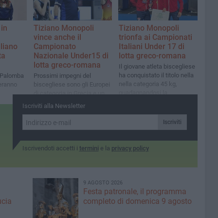
 in
Tiziano Monopoli
Tiziano Monopoli
vince anche il
trionfa ai Campionati
liano
Campionato
Italiani Under 17 di
ta
Nazionale Under15 di
lotta greco-romana
lotta greco-romana
Il giovane atleta biscegliese
ha conquistato il titolo nella
m Palomba
Prossimi impegni del
nella categoria 45 kg,
eranno
biscegliese sono gli Europei
guadagnandosi la
di categoria in Grecia e un
convocazione in nazionale
torneo in Olanda
Iscriviti alla Newsletter
Iscriviti
Iscrivendoti accetti i
termini
e la
privacy policy
9 AGOSTO 2026
Festa patronale, il programma
ucia
completo di domenica 9 agosto