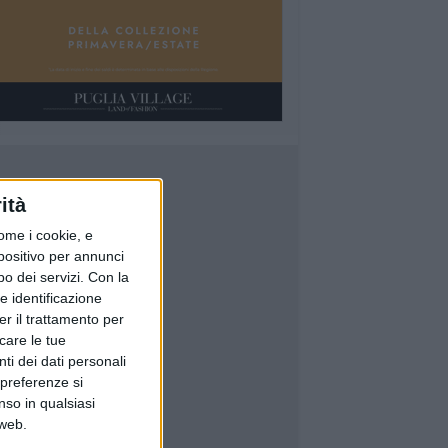
ità
ome i cookie, e
spositivo per annunci
o dei servizi.
Con la
e identificazione
er il trattamento per
icare le tue
ti dei dati personali
 preferenze si
nso in qualsiasi
 web.