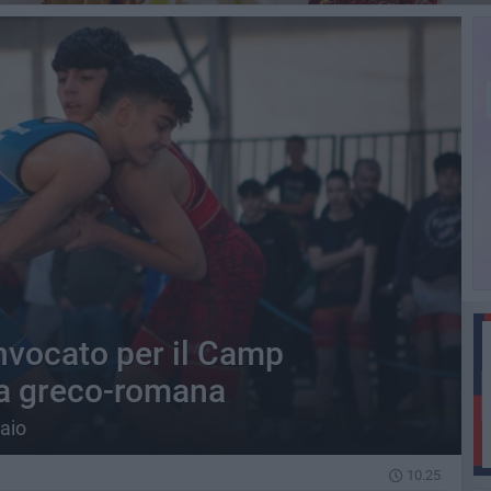
nvocato per il Camp
tta greco-romana
raio
10.25