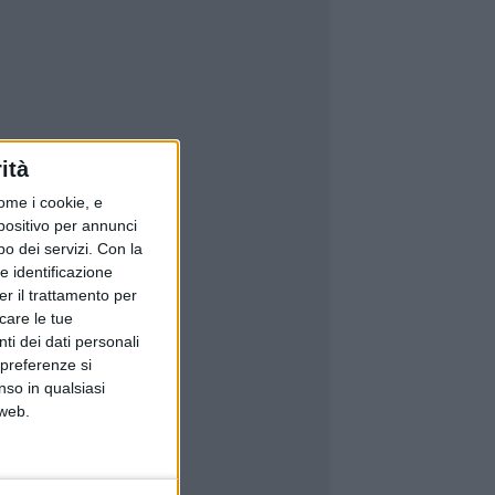
ità
ome i cookie, e
spositivo per annunci
o dei servizi.
Con la
e identificazione
er il trattamento per
icare le tue
ti dei dati personali
 preferenze si
nso in qualsiasi
 web.