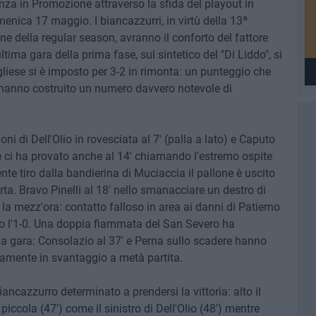
za in Promozione attraverso la sfida del playout in
nica 17 maggio. I biancazzurri, in virtù della 13ª
ne della regular season, avranno il conforto del fattore
ltima gara della prima fase, sul sintetico del "Di Liddo", si
egliese si è imposto per 3-2 in rimonta: un punteggio che
 hanno costruito un numero davvero notevole di
i di Dell'Olio in rovesciata al 7' (palla a lato) e Caputo
nte ci ha provato anche al 14' chiamando l'estremo ospite
te tiro dalla bandierina di Muciaccia il pallone è uscito
rta. Bravo Pinelli al 18' nello smanacciare un destro di
la mezz'ora: contatto falloso in area ai danni di Patierno
ato l'1-0. Una doppia fiammata del San Severo ha
la gara: Consolazio al 37' e Perna sullo scadere hanno
atamente in svantaggio a metà partita.
iancazzurro determinato a prendersi la vittoria: alto il
a piccola (47') come il sinistro di Dell'Olio (48') mentre