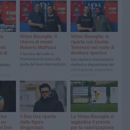
la
Virtus Bisceglie, il
Virtus Bisceglie, si
ritorno di mister
riparte con Davide
nto
Roberto Maffucci
Tommasi nel ruolo di
i di
direttore sportivo
Il tecnico del salto in
Promozione di nuovo alla
L'ex capitano biancazzurro
guida del team biancazzurro
metterà a disposizione del
letato,
club capacità, esperienza
e
ed entusiasmo
esti in
rino
Il Don Uva riparte
La Virtus Bisceglie si
 un
dalle figure
aggiudica il premio
el Don
dirigenziali:
per la valorizzazione