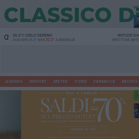
PI
26.5
°C
CIELO SERENO
NOTIZIE D
32.5°
OGGI MIN
25.5°
MAX
A
BISCEGLIE
DIRETTORE
ANTO
AGENDA
IREPORT
METEO
VIDEO
FARMACIE
NECROL