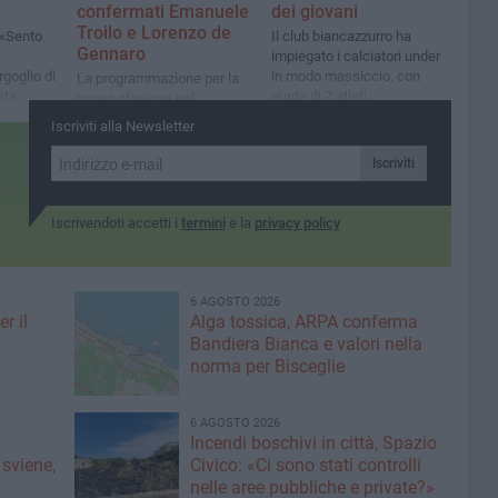
confermati Emanuele
dei giovani
Troilo e Lorenzo de
 «Sento
Il club biancazzurro ha
Gennaro
impiegato i calciatori under
rgoglio di
in modo massiccio, con
La programmazione per la
sta
punte di 7 atleti
nuova stagione nel
contemporaneamente sul
campionato di Promozione è
Iscriviti alla Newsletter
rettangolo di gioco
già entrata nel vivo
Iscriviti
Iscrivendoti accetti i
termini
e la
privacy policy
6 AGOSTO 2026
r il
Alga tossica, ARPA conferma
Bandiera Bianca e valori nella
norma per Bisceglie
6 AGOSTO 2026
Incendi boschivi in città, Spazio
 sviene,
Civico: «Ci sono stati controlli
nelle aree pubbliche e private?»