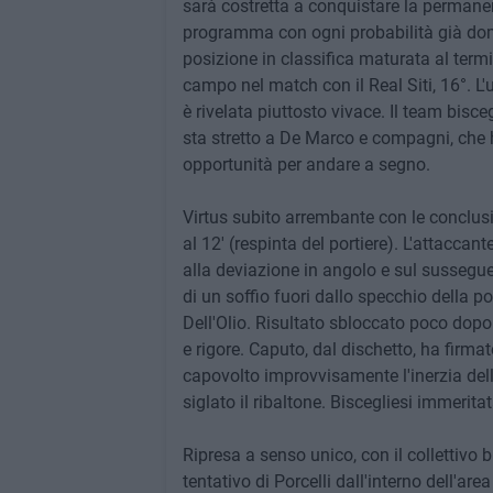
sarà costretta a conquistare la permanen
programma con ogni probabilità già dome
posizione in classifica maturata al termi
campo nel match con il Real Siti, 16°. L'u
è rivelata piuttosto vivace. Il team bisc
sta stretto a De Marco e compagni, che
opportunità per andare a segno.
Virtus subito arrembante con le conclusion
al 12' (respinta del portiere). L'attacca
alla deviazione in angolo e sul susseguen
di un soffio fuori dallo specchio della po
Dell'Olio. Risultato sbloccato poco dopo 
e rigore. Caputo, dal dischetto, ha firm
capovolto improvvisamente l'inerzia del
siglato il ribaltone. Biscegliesi immerit
Ripresa a senso unico, con il collettivo b
tentativo di Porcelli dall'interno dell'are