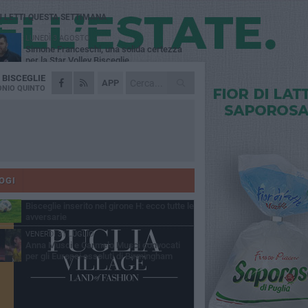
Ù LETTI QUESTA SETTIMANA
LUNEDÌ 3 AGOSTO
Simone Franceschi, una solida certezza
per la Star Volley Bisceglie
A
BISCEGLIE
MERCOLEDÌ 5 AGOSTO
APP
Il Bisceglie si rafforza con Mikel Opoola e
NIO QUINTO
Pierluigi Lagonigro
LUNEDÌ 3 AGOSTO
Unione, innesto per le corsie offensive:
ecco Marco Antonio Ferretti
MARTEDÌ 4 AGOSTO
Unione, in difesa arriva Francesco Lorusso
OGI
GIOVEDÌ 6 AGOSTO
Bisceglie inserito nel girone H: ecco tutte le
avversarie
VENERDÌ 31 LUGLIO
Anna Musci e Carmelo Musci convocati
per gli Europei assoluti di Birmingham