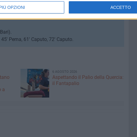
o, Frazzano, Ferlino, Monaco, Coronese, Lacerra,
PIÙ OPZIONI
ACCETTO
rri, Mossuto, Martignetti, Joof, Cannarozzi, Attrice, De
ini.
Bari).
 45' Perna, 61' Caputo, 72' Caputo.
6 AGOSTO 2026
ntano
Aspettando il Palio della Quercia:
il Fantapalio
o a