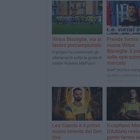
Virtus Bisceglie, via al
Prende forma 
lavoro precampionato
nuova Virtus
Bisceglie: il pu
Il gruppo ha cominciato gli
sulle operazion
allenamenti sotto la guida di
mercato
mister Roberto Maffucci
Staff tecnico comp
quattro conferme 
altrettanti nuovi inn
organico
Leo Caputo è il primo
Il capitano Ma
nuovo innesto del Don
D'Addato resta
Uva
punto fermo d