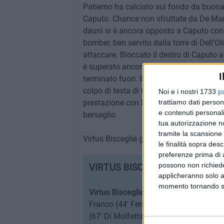
Patierno ha calciato sul fondo da buona po
Caputo. Chance non sfruttate da De Marco
dauni si è ancora opposto a Caputo con i
bomber, ben servito dalla torre di Dell'Ol
attaccare. Bloccato il destro di Caputo al 
è superato ancora su Caputo al 65' e Pati
I
terminato fuori. Il portiere ha messo in 
colpo di testa di Caputo sul corner succ
Noi e i nostri 1733
p
prestazione con la tripletta al 72'. L'ult
trattiamo dati person
e contenuti personali
bersaglio.
tua autorizzazione no
tramite la scansione 
Virtus Bisceglie già con la testa al matc
le finalità sopra des
preferenze prima di 
possono non richieder
VIRTUS BISCEGLIE-SAN SEVERO
applicheranno solo a
momento tornando su 
Virtus Bisceglie:
Dicandia, Basile (85' 
Franco (44' Ferrucci; 58' Amorese), De 
(67' Di Molfetta). A disp.: Regina, La 