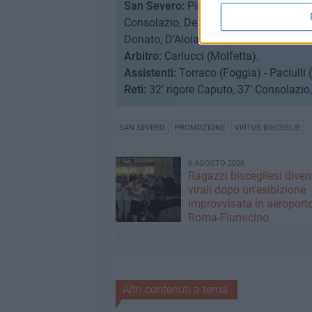
San Severo:
Pinelli, Rubino, Cortopass
Consolazio, De Vivo, Perna. A disp.: Sa
Donato, D'Aloia, Bondjale Ona. All.: Ruf
Arbitro:
Carlucci (Molfetta).
Assistenti:
Torraco (Foggia) - Paciulli (
Reti:
32' rigore Caputo, 37' Consolazio,
SAN SEVERO
PROMOZIONE
VIRTUS BISCEGLIE
6 AGOSTO 2026
Ragazzi biscegliesi dive
virali dopo un'esibizione
improvvisata in aeroport
Roma-Fiumicino
Altri contenuti a tema