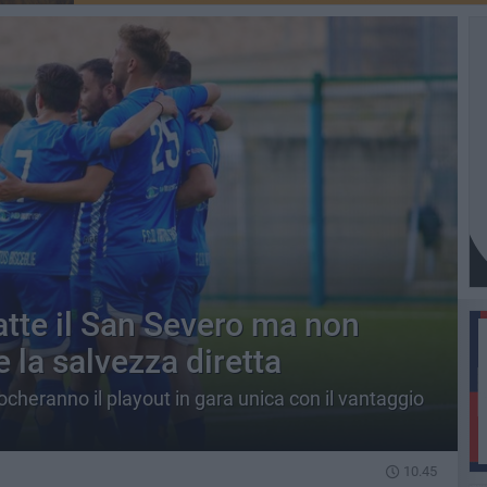
atte il San Severo ma non
 la salvezza diretta
iocheranno il playout in gara unica con il vantaggio
10.45