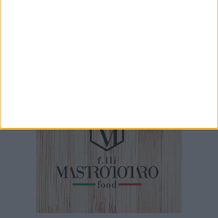
Palio della Quercia 2026: tutte le novità
2 MINUTI
Rassegna 42Gradi, i finalisti del premio Megamark fanno tappa a
Bisceglie
53 MINUTI
Speciale BisceglieViva - mercoledì 11 marzo