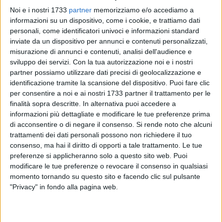
Noi e i nostri 1733
partner
memorizziamo e/o accediamo a
informazioni su un dispositivo, come i cookie, e trattiamo dati
personali, come identificatori univoci e informazioni standard
inviate da un dispositivo per annunci e contenuti personalizzati,
misurazione di annunci e contenuti, analisi dell'audience e
sviluppo dei servizi.
Con la tua autorizzazione noi e i nostri
SOCIAL VIDEO
1 MINUTO
SOCIAL VIDEO
3 MINUTI
partner possiamo utilizzare dati precisi di geolocalizzazione e
Elisabetta Capurso racconta il
L'intervista a Dora Farina su
identificazione tramite la scansione del dispositivo. Puoi fare clic
Fantapalio
"Acqua in bocca"
per consentire a noi e ai nostri 1733 partner il trattamento per le
finalità sopra descritte. In alternativa puoi accedere a
informazioni più dettagliate e modificare le tue preferenze prima
di acconsentire o di negare il consenso.
Si rende noto che alcuni
trattamenti dei dati personali possono non richiedere il tuo
consenso, ma hai il diritto di opporti a tale trattamento. Le tue
preferenze si applicheranno solo a questo sito web. Puoi
modificare le tue preferenze o revocare il consenso in qualsiasi
momento tornando su questo sito e facendo clic sul pulsante
SOCIAL VIDEO
1 MINUTO
SOCIAL VIDEO
1 MINUTO
"Privacy" in fondo alla pagina web.
100x100 Maturi edizione 2026, le
100x100 Maturi edizione 2026, le
interviste: Adrian Fartade
interviste: Loredana Bianco