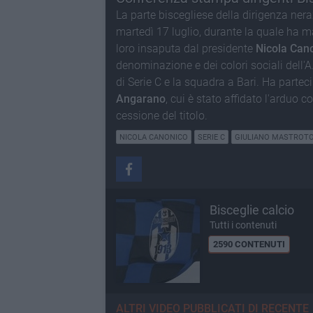
La parte biscegliese della dirigenza ner
martedì 17 luglio, durante la quale ha ma
loro insaputa dal presidente
Nicola Can
denominazione e dei colori sociali dell'A. 
di Serie C e la squadra a Bari. Ha partec
Angarano
, cui è stato affidato l'arduo c
cessione del titolo.
NICOLA CANONICO
SERIE C
GIULIANO MASTROT
Bisceglie calcio
Tutti i contenuti
2590 CONTENUTI
ALTRI VIDEO PUBBLICATI DI RECENTE