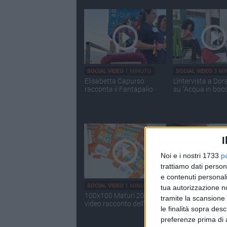
SOCIAL VIDEO
1 MINUTO
SOCIAL VIDEO
3 MI
Elisabetta Capurso
L'intervista a Dor
racconta il Fantapalio
su "Acqua in boc
I
Noi e i nostri 1733
p
trattiamo dati person
e contenuti personali
SOCIAL VIDEO
1 MINUTO
SOCIAL VIDEO
49 S
tua autorizzazione no
100x100 Maturi 2026: il
100x100 Maturi 
tramite la scansione 
video racconto dell'evento
2026, le interviste
le finalità sopra des
Giuseppe Malder
preferenze prima di 