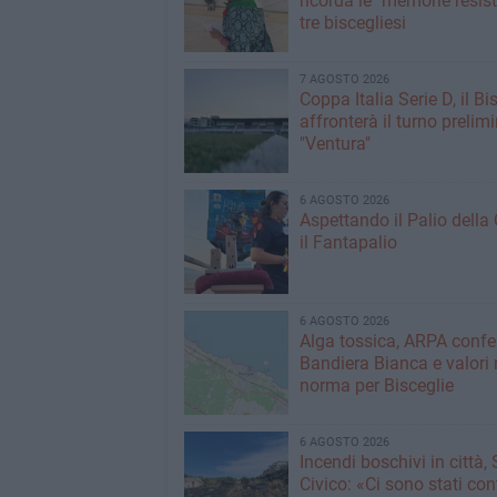
ricorda le "memorie resist
tre biscegliesi
7 AGOSTO 2026
Coppa Italia Serie D, il Bi
affronterà il turno prelimi
"Ventura"
6 AGOSTO 2026
Aspettando il Palio della 
il Fantapalio
6 AGOSTO 2026
Alga tossica, ARPA conf
Bandiera Bianca e valori 
norma per Bisceglie
6 AGOSTO 2026
Incendi boschivi in città,
Civico: «Ci sono stati cont