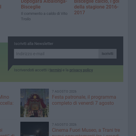
Dopogara Albalonga-
Bisceglie calcio, i gol
I
Bisceglie
della stagione 2016-
2017
Il commento a caldo di Vito
Troilo
Iscriviti alla Newsletter
Iscriviti
Iscrivendoti accetti i
termini
e la
privacy policy
7 AGOSTO 2026
 Mino
Festa patronale, il programma
ccella:
completo di venerdì 7 agosto
7 AGOSTO 2026
pi
Cinema Fuori Museo, a Trani tre