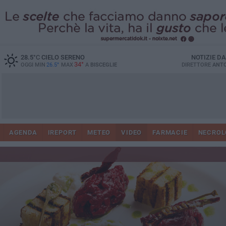
28.5
°C
CIELO SERENO
NOTIZIE D
34°
OGGI MIN
26.5°
MAX
A
BISCEGLIE
DIRETTORE
ANTO
AGENDA
IREPORT
METEO
VIDEO
FARMACIE
NECROL