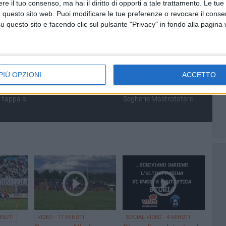
e il tuo consenso, ma hai il diritto di opporti a tale trattamento. Le tue
 questo sito web. Puoi modificare le tue preferenze o revocare il conse
questo sito e facendo clic sul pulsante "Privacy" in fondo alla pagina
NUTI
SOCIAL VIDEO
2 MINUTI
SOCIAL VIDEO
2 MINUTI
PIÙ OPZIONI
ACCETTO
, i
Festa della Bandiera Blu:
Nina Gigante presenta
io
LE INTERVISTE
"Supernova" alle Vecchie
 tappa a
Segherie Mastrototaro
INUTI
VIDEO - 17 MINUTI
SOCIAL VIDEO - 4 MINUTI