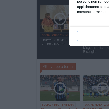
possono non richieder
applicheranno solo a
momento tornando su 
SOCIAL VIDEO
2 MINUTI
SOCIAL VIDEO
2 MI
L'intervista a Mario Tozzi e
Rassegna 42Gradi
Sabina Guzzanti
finalisti del prem
Megamark fanno
Bisceglie
Altri video a tema
SOCIAL VIDEO - 1 MINUTO
SOCIAL VIDEO - 2 M