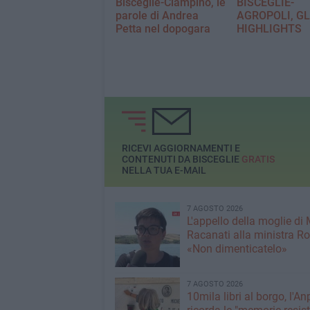
Bisceglie-Ciampino, le
BISCEGLIE-
parole di Andrea
AGROPOLI, GL
Petta nel dopogara
HIGHLIGHTS
RICEVI AGGIORNAMENTI E
CONTENUTI DA BISCEGLIE
GRATIS
NELLA TUA E-MAIL
7 AGOSTO 2026
L'appello della moglie di
Racanati alla ministra Ro
«Non dimenticatelo»
7 AGOSTO 2026
10mila libri al borgo, l'An