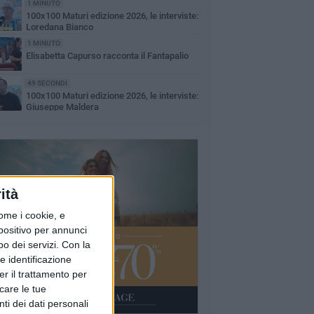
1 MINUTO
100x100 Maturi edizione 2026, le interviste:
Loredana Bianco
1 MINUTO
Elisabetta Capurso racconta il Fantapalio
49 SECONDI
100x100 Maturi edizione 2026, le interviste:
Giuseppe Maldera
ità
ome i cookie, e
spositivo per annunci
o dei servizi.
Con la
e identificazione
er il trattamento per
icare le tue
ti dei dati personali