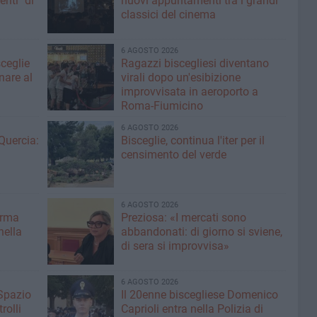
enti" di
nuovi appuntamenti tra i grandi
classici del cinema
6 AGOSTO 2026
sceglie
Ragazzi biscegliesi diventano
nare al
virali dopo un'esibizione
improvvisata in aeroporto a
Roma-Fiumicino
6 AGOSTO 2026
Quercia:
Bisceglie, continua l'iter per il
censimento del verde
6 AGOSTO 2026
erma
Preziosa: «I mercati sono
nella
abbandonati: di giorno si sviene,
di sera si improvvisa»
6 AGOSTO 2026
 Spazio
Il 20enne biscegliese Domenico
rolli
Caprioli entra nella Polizia di