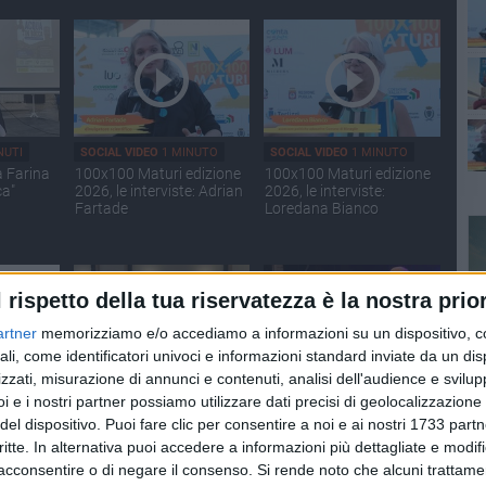
NUTI
SOCIAL VIDEO
1 MINUTO
SOCIAL VIDEO
1 MINUTO
a Farina
100x100 Maturi edizione
100x100 Maturi edizione
ca"
2026, le interviste: Adrian
2026, le interviste:
Fartade
Loredana Bianco
l rispetto della tua riservatezza è la nostra prior
artner
memorizziamo e/o accediamo a informazioni su un dispositivo, c
ali, come identificatori univoci e informazioni standard inviate da un di
zzati, misurazione di annunci e contenuti, analisi dell'audience e svilupp
ECONDI
SOCIAL VIDEO
2 MINUTI
SOCIAL VIDEO
2 MINUTI
i e i nostri partner possiamo utilizzare dati precisi di geolocalizzazione 
edizione
Palio della Quercia 2026:
L'intervista a Stefano
del dispositivo. Puoi fare clic per consentire a noi e ai nostri 1733 partn
:
tutte le novità
Vicari ed Enrico Galiano
critte. In alternativa puoi accedere a informazioni più dettagliate e modif
a
acconsentire o di negare il consenso.
Si rende noto che alcuni trattamen