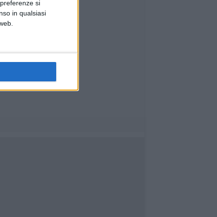
 preferenze si
nso in qualsiasi
 web.