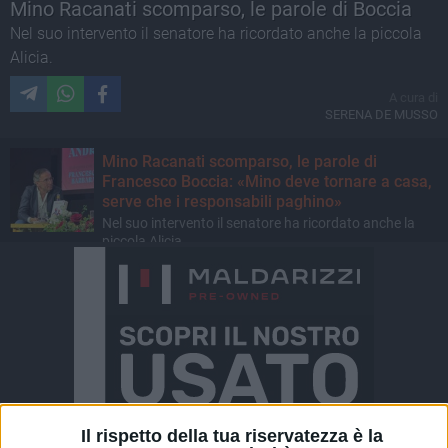
Mino Racanati scomparso, le parole di Boccia
Nel suo intervento il senatore ha ricordato anche la piccola
Alicia.
A cura di
SERENA DE MUSSO
Mino Racanati scomparso, le parole di
Francesco Boccia: «Mino deve tornare a casa,
serve che i responsabili paghino»
Nel suo intervento il senatore ha ricordato anche la
piccola Alicia
Il rispetto della tua riservatezza è la