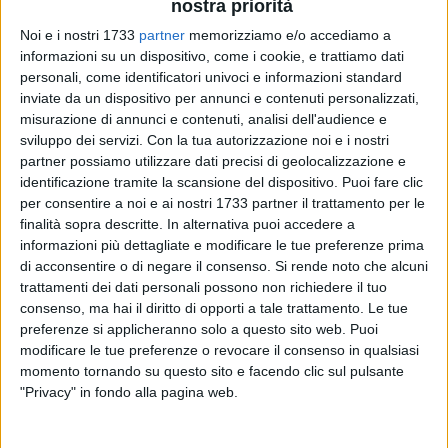
nostra priorità
Noi e i nostri 1733
partner
memorizziamo e/o accediamo a
informazioni su un dispositivo, come i cookie, e trattiamo dati
ALTRI VIDEO PUBBLICATI DI RECENTE
personali, come identificatori univoci e informazioni standard
inviate da un dispositivo per annunci e contenuti personalizzati,
misurazione di annunci e contenuti, analisi dell'audience e
sviluppo dei servizi.
Con la tua autorizzazione noi e i nostri
partner possiamo utilizzare dati precisi di geolocalizzazione e
identificazione tramite la scansione del dispositivo. Puoi fare clic
per consentire a noi e ai nostri 1733 partner il trattamento per le
finalità sopra descritte. In alternativa puoi accedere a
informazioni più dettagliate e modificare le tue preferenze prima
SOCIAL VIDEO
1 MINUTO
SOCIAL VIDEO
3 MINUTI
di acconsentire o di negare il consenso.
Si rende noto che alcuni
Elisabetta Capurso racconta il
L'intervista a Dora Farina su
Fantapalio
"Acqua in bocca"
trattamenti dei dati personali possono non richiedere il tuo
consenso, ma hai il diritto di opporti a tale trattamento. Le tue
preferenze si applicheranno solo a questo sito web. Puoi
modificare le tue preferenze o revocare il consenso in qualsiasi
momento tornando su questo sito e facendo clic sul pulsante
"Privacy" in fondo alla pagina web.