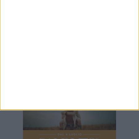
2 MINUTI
Palio della Quercia 2026: tutte le novità
1 MINUTO
100x100 Maturi edizione 2026, le interviste: Loredana Bianco
1 MINUTO
Elisabetta Capurso racconta il Fantapalio
49 SECONDI
100x100 Maturi edizione 2026, le interviste: Giuseppe Maldera