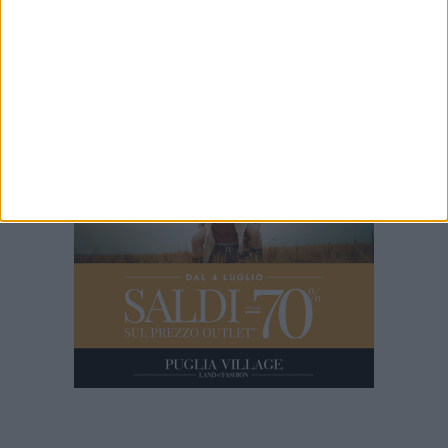
Speciale BisceglieViva - mercoledì 11 marzo
2 MINUTI
Rassegna 42Gradi, i finalisti del premio Megamark fanno tappa a
Bisceglie