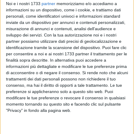
Noi e i nostri 1733
partner
memorizziamo e/o accediamo a
informazioni su un dispositivo, come i cookie, e trattiamo dati
personali, come identificatori univoci e informazioni standard
inviate da un dispositivo per annunci e contenuti personalizzati,
SOCIAL VIDEO
1 MINUTO
SOCIAL VIDEO
3 MINUTI
misurazione di annunci e contenuti, analisi dell'audience e
Elisabetta Capurso racconta il
L'intervista a Dora Farina su
sviluppo dei servizi.
Con la tua autorizzazione noi e i nostri
Fantapalio
"Acqua in bocca"
partner possiamo utilizzare dati precisi di geolocalizzazione e
identificazione tramite la scansione del dispositivo. Puoi fare clic
per consentire a noi e ai nostri 1733 partner il trattamento per le
finalità sopra descritte. In alternativa puoi accedere a
informazioni più dettagliate e modificare le tue preferenze prima
di acconsentire o di negare il consenso.
Si rende noto che alcuni
trattamenti dei dati personali possono non richiedere il tuo
consenso, ma hai il diritto di opporti a tale trattamento. Le tue
preferenze si applicheranno solo a questo sito web. Puoi
SOCIAL VIDEO
1 MINUTO
SOCIAL VIDEO
1 MINUTO
modificare le tue preferenze o revocare il consenso in qualsiasi
100x100 Maturi edizione 2026, le
100x100 Maturi edizione 2026, le
interviste: Adrian Fartade
interviste: Loredana Bianco
momento tornando su questo sito e facendo clic sul pulsante
"Privacy" in fondo alla pagina web.