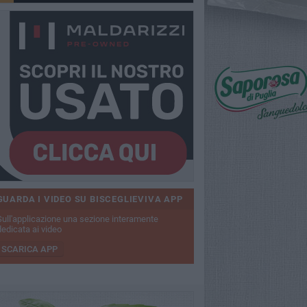
GUARDA I VIDEO SU BISCEGLIEVIVA APP
Sull'applicazione una sezione interamente
dedicata ai video
SCARICA APP