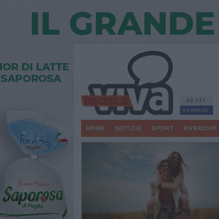
30.727
FANPAGE
HOME
NOTIZIE
SPORT
RUBRICHE