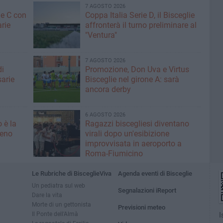
7 AGOSTO 2026
ne C con
Coppa Italia Serie D, il Bisceglie
arie
affronterà il turno preliminare al
"Ventura"
7 AGOSTO 2026
di
Promozione, Don Uva e Virtus
sarie
Bisceglie nel girone A: sarà
ancora derby
6 AGOSTO 2026
 è la
Ragazzi biscegliesi diventano
leno
virali dopo un'esibizione
improvvisata in aeroporto a
Roma-Fiumicino
Le Rubriche di BisceglieViva
Agenda eventi di Bisceglie
Un pediatra sul web
Segnalazioni iReport
Dare la vita
Morte di un gettonista
Previsioni meteo
Il Ponte dell'Almà
I