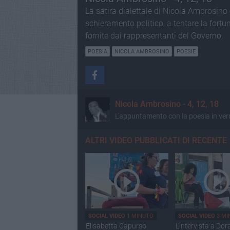
La satira dialettale di Nicola Ambrosino c
schieramento politico, a tentare la fortu
fornite dai rappresentanti del Governo.
POESIA
NICOLA AMBROSINO
POESIE
Nicola Ambrosino - 4, 12, 18
L'appuntamento con la poesia in ve
ALTRI VIDEO PUBBLICATI DI RECENTE
SOCIAL VIDEO
1 MINUTO
SOCIAL VIDEO
3 MI
Elisabetta Capurso
L'intervista a Dor