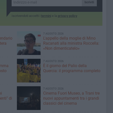
Iscriviti
Iscrivendoti accetti i
termini
e la
privacy policy
7 AGOSTO 2026
lendario
L'appello della moglie di Mino
tera
Racanati alla ministra Roccella:
«Non dimenticatelo»
7 AGOSTO 2026
ramma
È il giorno del Palio della
osto
Quercia: il programma completo
7 AGOSTO 2026
pi
Cinema Fuori Museo, a Trani tre
enti" di
nuovi appuntamenti tra i grandi
classici del cinema