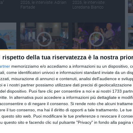
ca"
2026, le interviste: Adrian
2026, le interviste:
Fartade
Loredana Bianco
l rispetto della tua riservatezza è la nostra prior
ECONDI
SOCIAL VIDEO
2 MINUTI
SOCIAL VIDEO
2 MINUTI
edizione
Palio della Quercia 2026:
L'intervista a Stefano
artner
memorizziamo e/o accediamo a informazioni su un dispositivo, c
:
tutte le novità
Vicari ed Enrico Galiano
ali, come identificatori univoci e informazioni standard inviate da un di
a
zzati, misurazione di annunci e contenuti, analisi dell'audience e svilupp
i e i nostri partner possiamo utilizzare dati precisi di geolocalizzazione 
del dispositivo. Puoi fare clic per consentire a noi e ai nostri 1733 partn
critte. In alternativa puoi accedere a informazioni più dettagliate e modif
acconsentire o di negare il consenso.
Si rende noto che alcuni trattamen
e il tuo consenso, ma hai il diritto di opporti a tale trattamento. Le tue
 questo sito web. Puoi modificare le tue preferenze o revocare il conse
questo sito e facendo clic sul pulsante "Privacy" in fondo alla pagina
NUTI
SOCIAL VIDEO
2 MINUTI
SOCIAL VIDEO
2 MINUTI
, i
Festa della Bandiera Blu:
Nina Gigante presenta