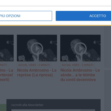
io
LE INTERVISTE
"Supernova" alle Vecchie
 tappa a
Segherie Mastrototaro
PIÙ OPZIONI
ACCETTO
INUTI
SOCIAL VIDEO - 2 MINUTI
SOCIAL VIDEO - 5 MINUTI
no - La
Nicola Ambrosino - La
Nicola Ambrosino - Le
ortènze!
reprèse (La ripresa)
sènde... a le tèimbe
 morti)
du covid decennóve
Iscriviti alla Newsletter