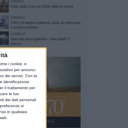
2 MINUTI
Palio della Quercia 2026: tutte le novità
1 MINUTO
100x100 Maturi edizione 2026, le interviste:
Loredana Bianco
53 MINUTI
Speciale BisceglieViva - mercoledì 11
marzo
ità
ome i cookie, e
spositivo per annunci
o dei servizi.
Con la
e identificazione
er il trattamento per
icare le tue
ti dei dati personali
 preferenze si
nso in qualsiasi
 web.