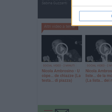
Sabina Guzzanti
finalisti del prem
Megamark fanno
Bisceglie
Altri video a tema
SOCIAL VIDEO - 2 MINUTI
SOCIAL VIDEO - 2 M
Nicola Ambrosino - U
Nicola Ambrosi
còpe... de chìazze (La
lìste... de la m
testa... di piazza)
(La lista... dei