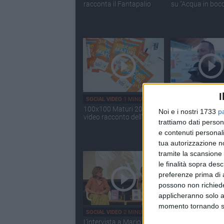
racconta il Fantapalio
su "Acqua in boc
I
SOCIAL VIDEO
1 MINUTO
SOCIAL VIDEO
49 S
100x100 Maturi 2026: il
100x100 Maturi 
Noi e i nostri 1733
p
video racconto dell'evento
2026, le interviste
trattiamo dati person
Giuseppe Malder
e contenuti personali
tua autorizzazione no
tramite la scansione 
le finalità sopra des
preferenze prima di 
possono non richieder
applicheranno solo a
momento tornando su 
SOCIAL VIDEO
2 MINUTI
SOCIAL VIDEO
2 MI
L'intervista a Mario Tozzi e
Rassegna 42Gradi