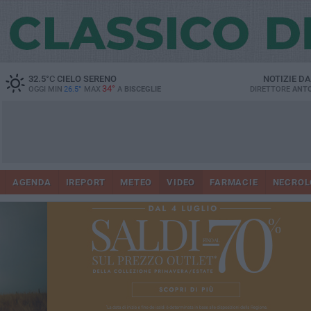
32.5
°C
CIELO SERENO
NOTIZIE D
34°
OGGI MIN
26.5°
MAX
A
BISCEGLIE
DIRETTORE
ANTO
AGENDA
IREPORT
METEO
VIDEO
FARMACIE
NECROL