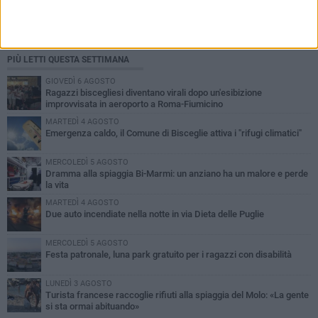
PIÙ LETTI QUESTA SETTIMANA
GIOVEDÌ 6 AGOSTO
Ragazzi biscegliesi diventano virali dopo un'esibizione
improvvisata in aeroporto a Roma-Fiumicino
MARTEDÌ 4 AGOSTO
Emergenza caldo, il Comune di Bisceglie attiva i "rifugi climatici"
MERCOLEDÌ 5 AGOSTO
Dramma alla spiaggia Bi-Marmi: un anziano ha un malore e perde
la vita
MARTEDÌ 4 AGOSTO
Due auto incendiate nella notte in via Dieta delle Puglie
MERCOLEDÌ 5 AGOSTO
Festa patronale, luna park gratuito per i ragazzi con disabilità
LUNEDÌ 3 AGOSTO
Turista francese raccoglie rifiuti alla spiaggia del Molo: «La gente
si sta ormai abituando»