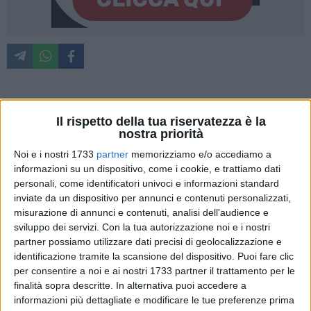
«In occasione della Festa della Repubblica del 2 giugno,
Il rispetto della tua riservatezza è la
riteniamo importante richiamare il significato costituzionale
nostra priorità
e democratico di questa ricorrenza, nata dalla scelta
Noi e i nostri 1733
partner
memorizziamo e/o accediamo a
popolare che ha posto al centro la sovranità dei cittadini e il
informazioni su un dispositivo, come i cookie, e trattiamo dati
superamento della monarchia attraverso il referendum del
personali, come identificatori univoci e informazioni standard
1946. In un contesto internazionale segnato da guerre,
inviate da un dispositivo per annunci e contenuti personalizzati,
tensioni geopolitiche e da una crescente cultura della
misurazione di annunci e contenuti, analisi dell'audience e
militarizzazione, sentiamo il dovere di riaffermare i valori
sviluppo dei servizi.
Con la tua autorizzazione noi e i nostri
partner possiamo utilizzare dati precisi di geolocalizzazione e
della pace, del dialogo, della cooperazione tra i popoli e del
identificazione tramite la scansione del dispositivo. Puoi fare clic
disarmo». Sono le parole del circolo Arci "Oltre i confini" di
per consentire a noi e ai nostri 1733 partner il trattamento per le
Bisceglie.
finalità sopra descritte. In alternativa puoi accedere a
informazioni più dettagliate e modificare le tue preferenze prima